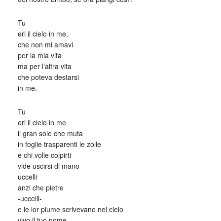
Tu
eri il cielo in me,
che non mi amavi
per la mia vita
ma per l’altra vita
che poteva destarsi
in me.
Tu
eri il cielo in me
il gran sole che muta
in foglie trasparenti le zolle
e chi volle colpirti
vide uscirsi di mano
uccelli
anzi che pietre
-uccelli-
e le lor piume scrivevano nel cielo
vivo il tuo nome