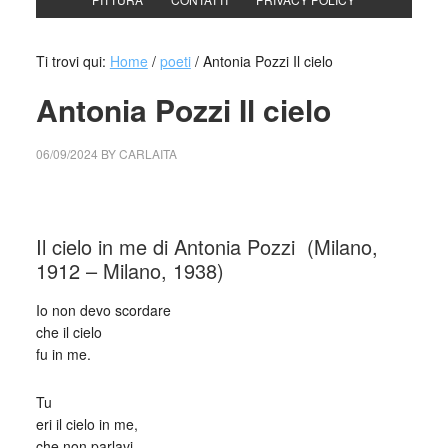
Ti trovi qui:
Home
/
poeti
/
Antonia Pozzi Il cielo
Antonia Pozzi Il cielo
06/09/2024
BY
CARLAITA
cctm collettivo culturale tuttomondo Antonia Pozzi Il cielo
Il cielo in me di Antonia Pozzi (Milano,
1912 – Milano, 1938)
Io non devo scordare
che il cielo
fu in me.
Tu
eri il cielo in me,
che non parlavi