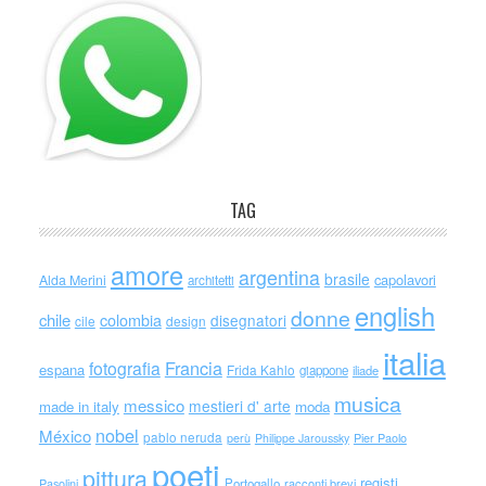
TAG
amore
argentina
brasile
capolavori
Alda Merini
architetti
english
donne
chile
colombia
disegnatori
cile
design
italia
Francia
fotografia
espana
Frida Kahlo
giappone
iliade
musica
messico
mestieri d' arte
made in italy
moda
nobel
México
pablo neruda
perù
Philippe Jaroussky
Pier Paolo
poeti
pittura
registi
Portogallo
racconti brevi
Pasolini