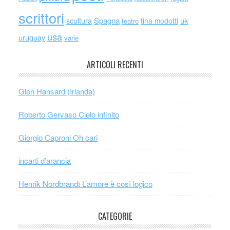
scrittori
scultura
Spagna
uk
tina modotti
teatro
usa
uruguay
varie
ARTICOLI RECENTI
Glen Hansard (Irlanda)
Roberto Gervaso Cielo infinito
Giorgio Caproni Oh cari
incarti d’arancia
Henrik Nordbrandt L’amore è così logico
CATEGORIE