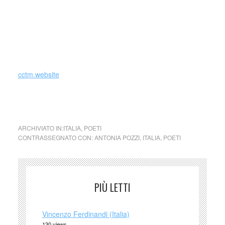
_
Antonia Pozzi (Milano, 1912 – Milano, 1938) è stata una
poetessa italiana.
cctm.website
cctm collettivo culturale tuttomondo Antonia Pozzi Il cielo
ARCHIVIATO IN:
ITALIA
,
POETI
CONTRASSEGNATO CON:
ANTONIA POZZI
,
ITALIA
,
POETI
PIÙ LETTI
Vincenzo Ferdinandi (Italia)
130 views