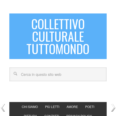
COLLETTIVO
CULTURALE
TUTTOMONDO
CHI SIAMO
PIÙ LETTI
AMORE
POETI
PITTURA
CONTATTI
PRIVACY POLICY