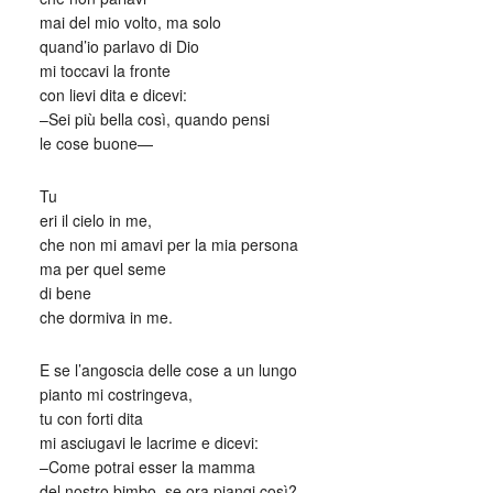
mai del mio volto, ma solo
quand’io parlavo di Dio
mi toccavi la fronte
con lievi dita e dicevi:
–Sei più bella così, quando pensi
le cose buone—
Tu
eri il cielo in me,
che non mi amavi per la mia persona
ma per quel seme
di bene
che dormiva in me.
E se l’angoscia delle cose a un lungo
pianto mi costringeva,
tu con forti dita
mi asciugavi le lacrime e dicevi:
–Come potrai esser la mamma
del nostro bimbo, se ora piangi così?