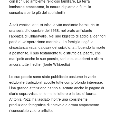
con il chiuso ambiente religioso familiare. La terra
lombarda amatissima, la natura di piante e fiumi la
consolava certo più dei suoi simili».
A soli ventisei anni si tolse la vita mediante barbiturici in
una sera di dicembre del 1938, nel prato antistante
l’abbazia di Chiaravalle. Nel suo biglietto di addio ai genitori
parlò di «disperazione mortale». La famiglia negò la
circostanza «scandalosa» del suicidio, attribuendo la morte
a polmonite. Il suo testamento fu distrutto dal padre, che
manipolò anche le sue poesie, scritte su quaderni e allora
ancora tutte inedite. (fonte Wikipedia)
Le sue poesie sono state pubblicate postume in varie
edizioni e traduzioni, accolte tutte con profondo interesse.
Una grande attenzione hanno suscitato anche le pagine di
diario sopravvissute, le molte lettere e la tesi di laurea.
Antonia Pozzi ha lasciato inoltre una consistente
produzione fotografica di notevole e ormai ampiamente
riconosciuto valore artistico.