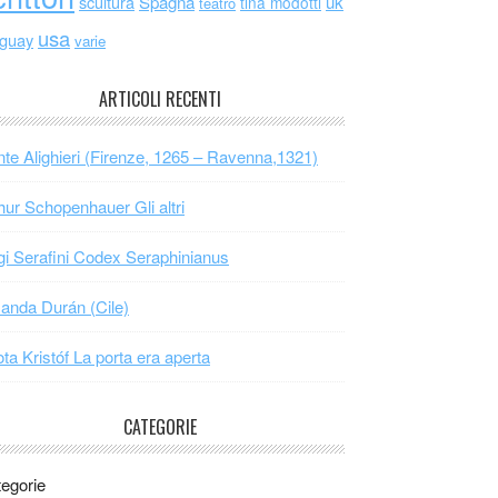
scultura
Spagna
uk
tina modotti
teatro
usa
uguay
varie
ARTICOLI RECENTI
te Alighieri (Firenze, 1265 – Ravenna,1321)
hur Schopenhauer Gli altri
gi Serafini Codex Seraphinianus
nda Durán (Cile)
ta Kristóf La porta era aperta
CATEGORIE
egorie