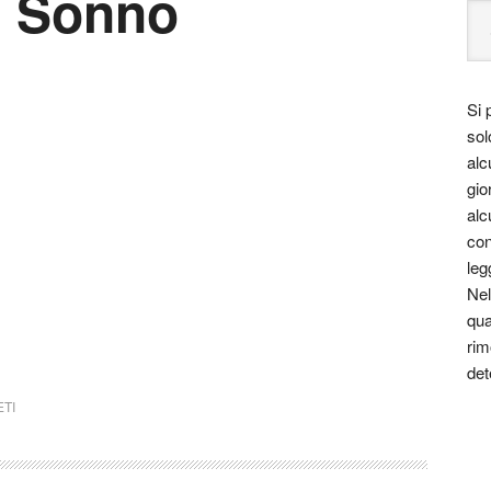
i Sonno
Si 
sol
alc
gio
alc
con
leg
Nel
qua
rim
det
TI