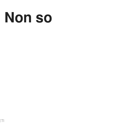
i Non so
TI