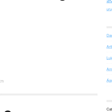
ur
Dan
Art
Lui
Ama
Ágo
TI
Cat