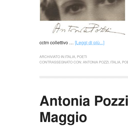
cctm collettivo …
[Leggi di più...]
ARCHIVIATO IN:
ITALIA
,
POETI
CONTRASSEGNATO CON:
ANTONIA POZZI
,
ITALIA
,
POE
Antonia Pozzi
Maggio