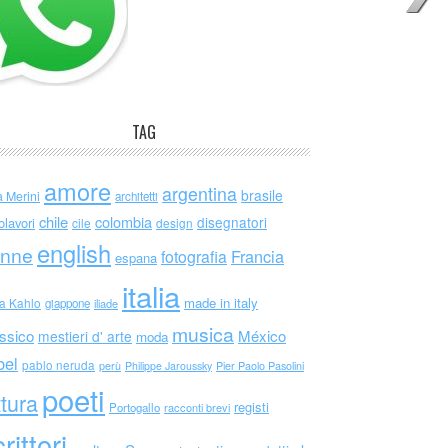
TAG
amore
argentina
brasile
a Merini
architetti
chile
colombia
disegnatori
olavori
cile
design
english
nne
Francia
fotografia
espana
italia
made in italy
da Kahlo
giappone
iliade
musica
ssico
México
mestieri d' arte
moda
bel
pablo neruda
perù
Philippe Jaroussky
Pier Paolo Pasolini
poeti
ttura
registi
Portogallo
racconti brevi
rittori