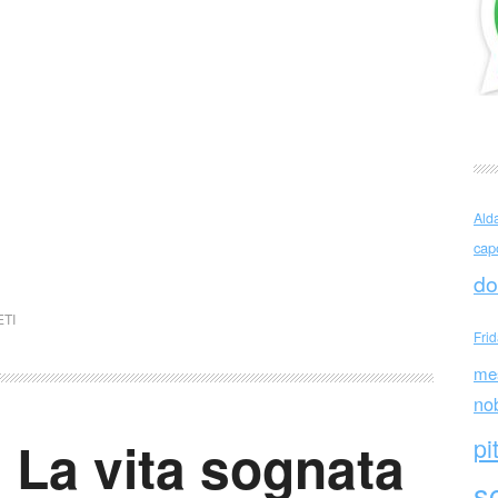
Ald
cap
do
TI
Fri
me
no
 La vita sognata
pi
sc