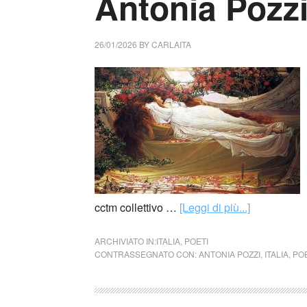
Antonia Pozz
26/01/2026
BY
CARLAITA
cctm collettivo …
[Leggi di più...]
ARCHIVIATO IN:
ITALIA
,
POETI
CONTRASSEGNATO CON:
ANTONIA POZZI
,
ITALIA
,
POE