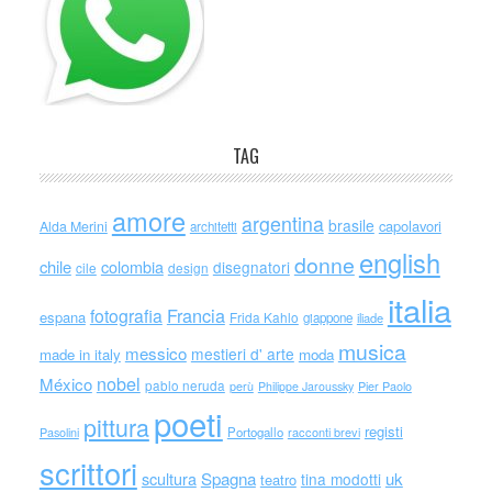
TAG
amore
argentina
brasile
capolavori
Alda Merini
architetti
english
donne
chile
colombia
disegnatori
cile
design
italia
Francia
fotografia
espana
Frida Kahlo
giappone
iliade
musica
messico
mestieri d' arte
made in italy
moda
nobel
México
pablo neruda
perù
Philippe Jaroussky
Pier Paolo
poeti
pittura
registi
Portogallo
racconti brevi
Pasolini
scrittori
scultura
Spagna
uk
tina modotti
teatro