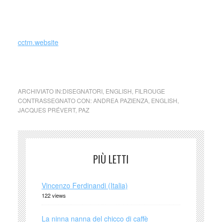
_
cctm.website
Andrea Pazienza disegna Prévert
ARCHIVIATO IN:
DISEGNATORI
,
ENGLISH
,
FILROUGE
CONTRASSEGNATO CON:
ANDREA PAZIENZA
,
ENGLISH
,
JACQUES PRÉVERT
,
PAZ
PIÙ LETTI
Vincenzo Ferdinandi (Italia)
122 views
La ninna nanna del chicco di caffè