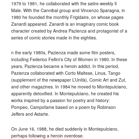
1979 to 1981, he collaborated with the satire weekly Il
Male. With the Cannibal group and Vincenzo Sparagna, in
1980 he founded the monthly Frigidaire, on whose pages
Zanardi appeared. Zanardi is an imaginary comic book
character created by Andrea Pazienza and protagonist of a
series of comic stories made in the eighties.
n the early 1980s, Pazienza made some film posters,
including Federico Fellini‘s City of Women in 1980. In these
years, Pazienza became a heroin addict. In this period,
Pazienza collaborated with Corto Maltese, Linus, Tango
(supplement of the newspaper L’Unità), Comic Art and Zut,
and other magazines. In 1984 he moved to Montepulciano,
apparently detoxified. In Montepulciano, he created his
works inspired by a passion for poetry and history:
Pompeo, Campofame based on a poem by Robinson
Jeffers and Astarte.
On June 16, 1988, he died suddenly in Montepulciano,
perhaps following a heroin overdose.