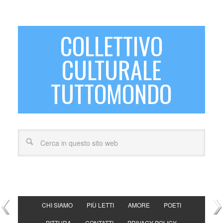
COLLETTIVO
CULTURALE
TUTTOMONDO
CHI SIAMO
PIÙ LETTI
AMORE
POETI
PITTURA
CONTATTI
PRIVACY POLICY