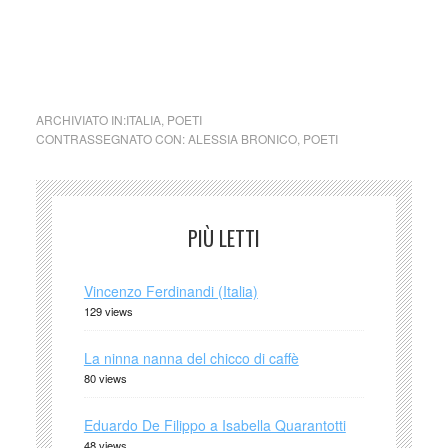
cctm collettivo culturale tuttomondo poesia Alessia Bronico
(Italia)
ARCHIVIATO IN:
ITALIA
,
POETI
CONTRASSEGNATO CON:
ALESSIA BRONICO
,
POETI
PIÙ LETTI
Vincenzo Ferdinandi (Italia)
129 views
La ninna nanna del chicco di caffè
80 views
Eduardo De Filippo a Isabella Quarantotti
48 views