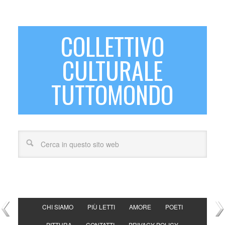
COLLETTIVO
CULTURALE
TUTTOMONDO
CHI SIAMO
PIÙ LETTI
AMORE
POETI
PITTURA
CONTATTI
PRIVACY POLICY