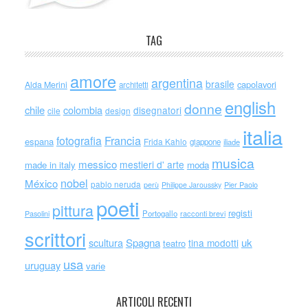
TAG
amore
argentina
brasile
capolavori
Alda Merini
architetti
english
donne
chile
colombia
disegnatori
cile
design
italia
Francia
fotografia
espana
Frida Kahlo
giappone
iliade
musica
messico
mestieri d' arte
made in italy
moda
nobel
México
pablo neruda
perù
Philippe Jaroussky
Pier Paolo
poeti
pittura
registi
Portogallo
racconti brevi
Pasolini
scrittori
scultura
Spagna
uk
tina modotti
teatro
usa
uruguay
varie
ARTICOLI RECENTI