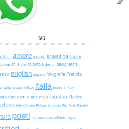
TAG
amore
argentina
brasile
a Merini
architetti
chile
colombia
disegnatori
olavori
cile
design
english
nne
Francia
fotografia
espana
italia
made in italy
da Kahlo
giappone
iliade
musica
ssico
México
mestieri d' arte
moda
bel
pablo neruda
perù
Philippe Jaroussky
Pier Paolo Pasolini
poeti
ttura
registi
Portogallo
racconti brevi
rittori