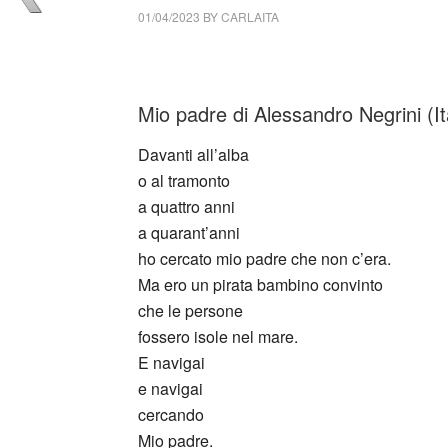
01/04/2023
BY
CARLAITA
cctm collettivo culturale tuttomondo Alessa
Mio padre di Alessandro Negrini (It
Davanti all’alba
o al tramonto
a quattro anni
a quarant’anni
ho cercato mio padre che non c’era.
Ma ero un pirata bambino convinto
che le persone
fossero isole nel mare.
E navigai
e navigai
cercando
Mio padre.