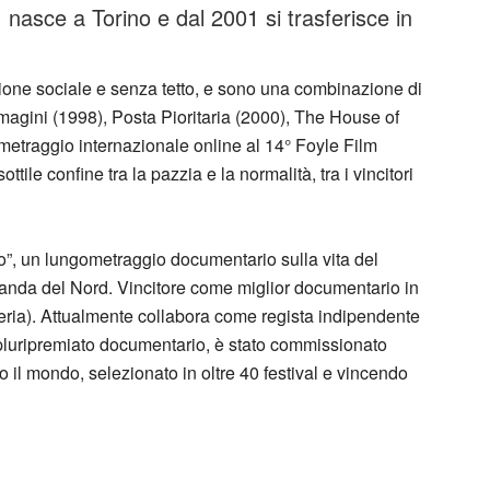
 nasce a Torino e dal 2001 si trasferisce in
usione sociale e senza tetto, e sono una combinazione di
mmagini (1998), Posta Pioritaria (2000), The House of
metraggio internazionale online al 14° Foyle Film
tile confine tra la pazzia e la normalità, tra i vincitori
iso”, un lungometraggio documentario sulla vita del
Irlanda del Nord. Vincitore come miglior documentario in
eria). Attualmente collabora come regista indipendente
 pluripremiato documentario, è stato commissionato
o il mondo, selezionato in oltre 40 festival e vincendo