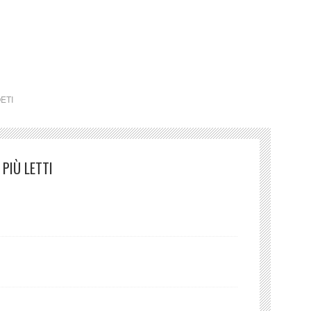
ndro Negrini Mio padre
ETI
PIÙ LETTI