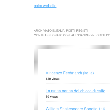
cctm.website
cctm collettivo culturale tuttomondo Alessa
ARCHIVIATO IN:
ITALIA
,
POETI
,
REGISTI
CONTRASSEGNATO CON:
ALESSANDRO NEGRINI
,
PO
Vincenzo Ferdinandi (Italia)
130 views
La ninna nanna del chicco di caffè
89 views
William Shakespeare Sonetto 116