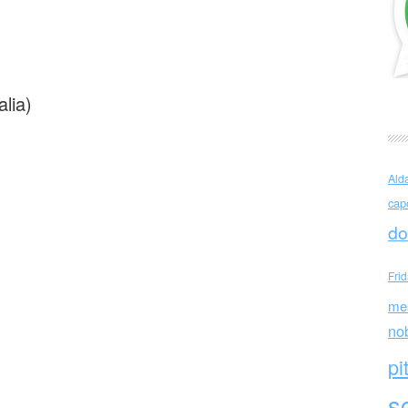
ndro Negrini Mio padre
alia)
Ald
cap
do
Fri
me
no
pi
sc