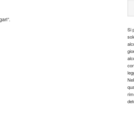
ari”.
Si 
sol
alc
gio
alc
con
leg
Nel
qua
rim
det