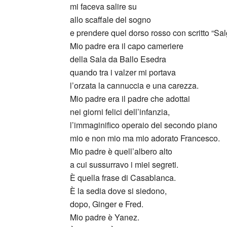
mi faceva salire su
allo scaffale del sogno
e prendere quel dorso rosso con scritto “Salg
Mio padre era il capo cameriere
della Sala da Ballo Esedra
quando tra i valzer mi portava
l’orzata la cannuccia e una carezza.
Mio padre era il padre che adottai
nei giorni felici dell’infanzia,
l’immaginifico operaio del secondo piano
mio e non mio ma mio adorato Francesco.
Mio padre è quell’albero alto
a cui sussurravo i miei segreti.
È quella frase di Casablanca.
È la sedia dove si siedono,
dopo, Ginger e Fred.
Mio padre è Yanez.