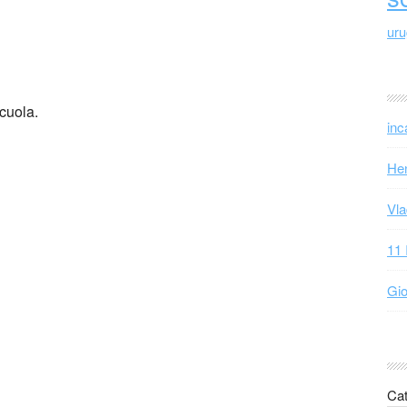
ur
scuola.
inc
Hen
Vla
11 
Gio
Cat