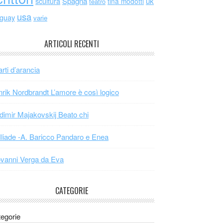
scultura
Spagna
uk
tina modotti
teatro
usa
uguay
varie
ARTICOLI RECENTI
arti d’arancia
rik Nordbrandt L’amore è così logico
dimir Majakovskij Beato chi
Iliade -A. Baricco Pandaro e Enea
vanni Verga da Eva
CATEGORIE
egorie