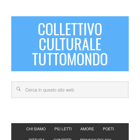
COLLETTIVO
CULTURALE
TUTTOMONDO
CHI SIAMO
PIÙ LETTI
AMORE
POETI
PITTURA
CONTATTI
PRIVACY POLICY