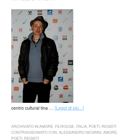
centro cultural tina …
[Leggi di più...]
ARCHIVIATO IN:
AMORE
,
FILROUGE
,
ITALIA
,
POETI
,
REGISTI
CONTRASSEGNATO CON:
ALESSANDRO NEGRINI
,
AMORE
,
POETI
,
REGISTI