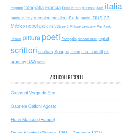
italia
Francia
fotografia
espana
Frida Kahlo
giappone
iliade
musica
messico
mestieri d' arte
made in italy
moda
nobel
México
pablo neruda
perù
Philippe Jaroussky
Pier Paolo
poeti
pittura
registi
Portogallo
racconti brevi
Pasolini
scrittori
scultura
Spagna
uk
tina modotti
teatro
usa
uruguay
varie
ARTICOLI RECENTI
Giovanni Verga da Eva
Gabriele Galloni Agosto
Henri Matisse (France)
Dante Alighieri (Firenze, 1265 – Ravenna,1321)