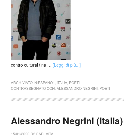
centro cultural tina …
[Leggi di più...]
ARCHIVIATO IN:
ESPAÑOL
,
ITALIA
,
POETI
CONTRASSEGNATO CON:
ALESSANDRO NEGRINI
,
POETI
Alessandro Negrini (Italia)
15/01/2020
BY
CARLAITA