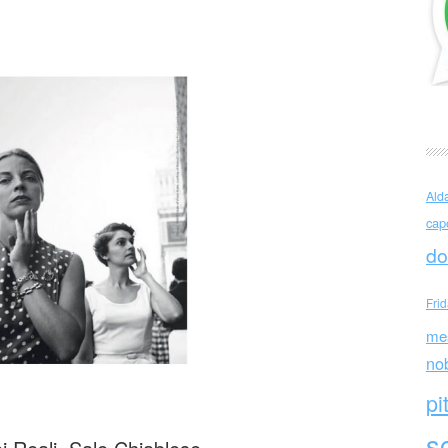
inedita
Ald
cap
do
Fri
me
no
pi
sc