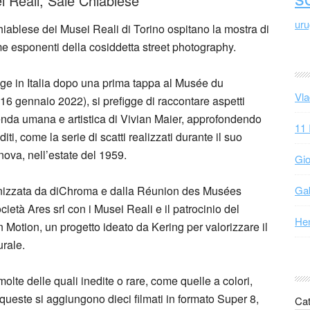
i Reali, Sale Chiablese
ur
hiablese dei Musei Reali di Torino ospitano la mostra di
e esponenti della cosiddetta street photography.
unge in Italia dopo una prima tappa al Musée du
Vla
6 gennaio 2022), si prefigge di raccontare aspetti
cenda umana e artistica di Vivian Maier, approfondendo
11 
iti, come la serie di scatti realizzati durante il suo
enova, nell’estate del 1959.
Gio
Gab
anizzata da diChroma e dalla Réunion des Musées
età Ares srl con i Musei Reali e il patrocinio del
Hen
otion, un progetto ideato da Kering per valorizzare il
urale.
lte delle quali inedite o rare, come quelle a colori,
A queste si aggiungono dieci filmati in formato Super 8,
Cat