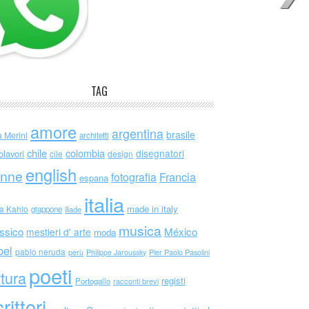
TAG
amore
argentina
brasile
a Merini
architetti
chile
colombia
disegnatori
olavori
cile
design
english
nne
Francia
fotografia
espana
italia
made in italy
da Kahlo
giappone
iliade
musica
ssico
México
mestieri d' arte
moda
bel
pablo neruda
perù
Philippe Jaroussky
Pier Paolo Pasolini
poeti
ttura
registi
Portogallo
racconti brevi
rittori