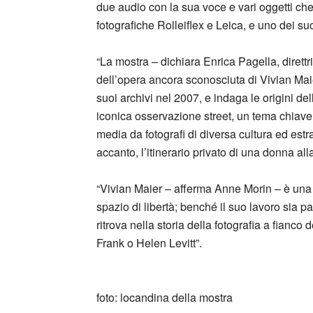
due audio con la sua voce e vari oggetti c
fotografiche Rolleiflex e Leica, e uno dei suo
“La mostra – dichiara Enrica Pagella, dirett
dell’opera ancora sconosciuta di Vivian Mai
suoi archivi nel 2007, e indaga le origini del
iconica osservazione street, un tema chiave 
media da fotografi di diversa cultura ed estr
accanto, l’itinerario privato di una donna alla
“Vivian Maier – afferma Anne Morin – è una 
spazio di libertà; benché il suo lavoro sia p
ritrova nella storia della fotografia a fianco
Frank o Helen Levitt”.
_
foto: locandina della mostra