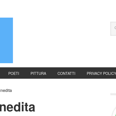
POETI
PITTURA
CONTATTI
PRIVACY POLIC
inedita
inedita