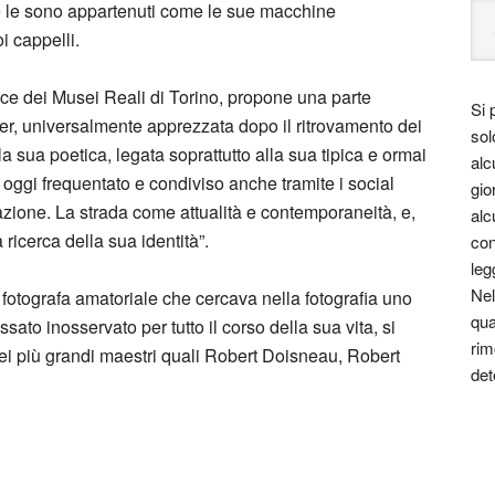
he le sono appartenuti come le sue macchine
i cappelli.
rice dei Musei Reali di Torino, propone una parte
Si 
er, universalmente apprezzata dopo il ritrovamento dei
sol
la sua poetica, legata soprattutto alla sua tipica e ormai
alc
oggi frequentato e condiviso anche tramite i social
gio
azione. La strada come attualità e contemporaneità, e,
alc
 ricerca della sua identità”.
con
leg
Nel
fotografa amatoriale che cercava nella fotografia uno
qua
assato inosservato per tutto il corso della sua vita, si
rim
 dei più grandi maestri quali Robert Doisneau, Robert
det