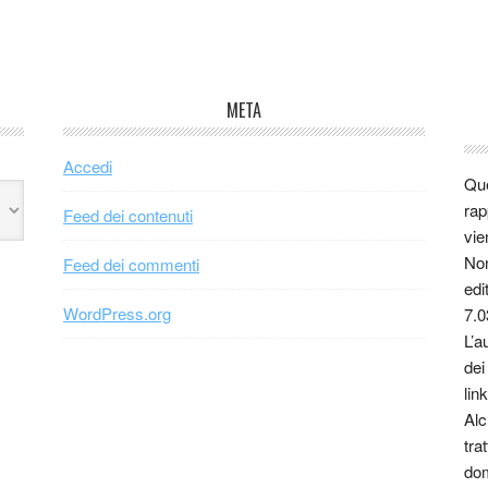
META
Accedi
Que
rap
Feed dei contenuti
vie
Non
Feed dei commenti
edi
WordPress.org
7.0
L’a
dei
link
Alc
tra
dom