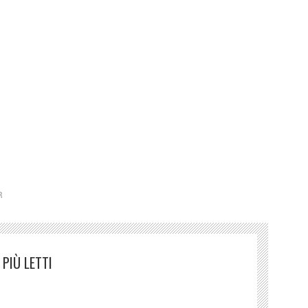
i Reali, Sale Chiablese
R
PIÙ LETTI