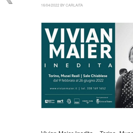
16/04/2022
BY
CARLAITA
collettivo culturale tuttomondo Vivian Maier 
_