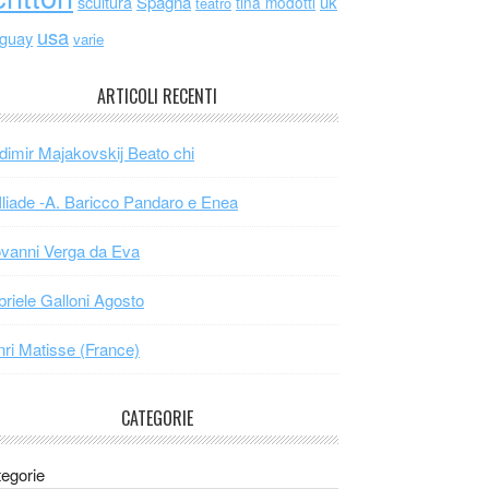
scultura
Spagna
uk
tina modotti
teatro
usa
uguay
varie
ARTICOLI RECENTI
dimir Majakovskij Beato chi
Iliade -A. Baricco Pandaro e Enea
vanni Verga da Eva
riele Galloni Agosto
ri Matisse (France)
CATEGORIE
egorie