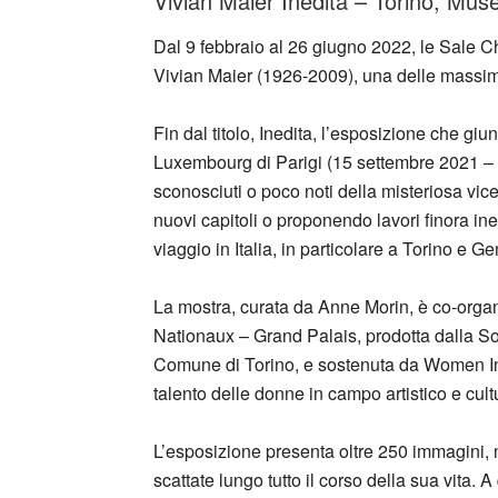
Vivian Maier Inedita – Torino, Muse
Dal 9 febbraio al 26 giugno 2022, le Sale C
Vivian Maier (1926-2009), una delle massim
Fin dal titolo, Inedita, l’esposizione che gi
Luxembourg di Parigi (15 settembre 2021 – 1
sconosciuti o poco noti della misteriosa vi
nuovi capitoli o proponendo lavori finora ined
viaggio in Italia, in particolare a Torino e G
La mostra, curata da Anne Morin, è co-org
Nationaux – Grand Palais, prodotta dalla Soci
Comune di Torino, e sostenuta da Women In M
talento delle donne in campo artistico e cult
L’esposizione presenta oltre 250 immagini, mo
scattate lungo tutto il corso della sua vita. 