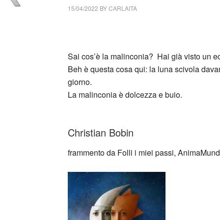
15/04/2022
BY
CARLAITA
collettivo culturale tuttomondo Christian Bob
Sai cos’è la malinconia? Hai già visto un ec
Beh è questa cosa qui: la luna scivola davant
giorno.
La malinconia è dolcezza e buio.
_
Christian Bobin
frammento da Folli i miei passi, AnimaMund
_