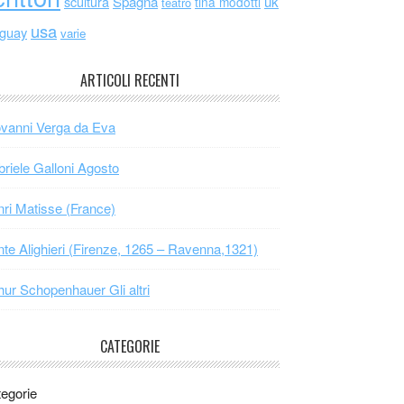
scultura
Spagna
uk
tina modotti
teatro
usa
uguay
varie
ARTICOLI RECENTI
vanni Verga da Eva
riele Galloni Agosto
ri Matisse (France)
te Alighieri (Firenze, 1265 – Ravenna,1321)
hur Schopenhauer Gli altri
CATEGORIE
egorie