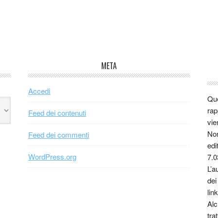
META
Accedi
Que
rap
Feed dei contenuti
vie
Non
Feed dei commenti
edi
WordPress.org
7.0
L’a
dei
link
Alc
tra