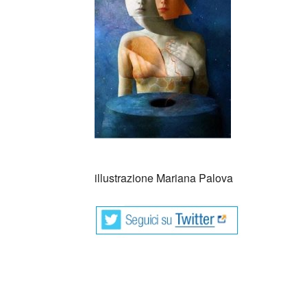
_
illustrazione Mariana Palova
Dal romanzo di Christian Bobin, Foll
sognante.