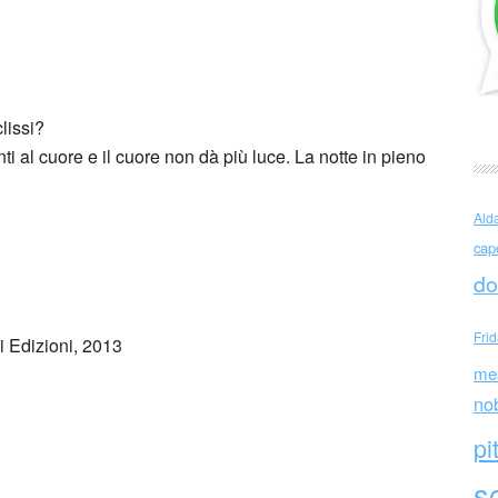
in (Francia)
lissi?
i al cuore e il cuore non dà più luce. La notte in pieno
Ald
cap
do
Fri
i Edizioni, 2013
me
no
pi
sc