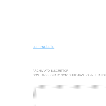
C’è da dire però che i passi di Lucie, per su
che debbano portare per forza da qualche p
dopo riga. (by Mangialibri)
_
cctm.website
illustrazione Mariana Palova
ARCHIVIATO IN:
SCRITTORI
CONTRASSEGNATO CON:
CHRISTIAN BOBIN
,
FRANCI