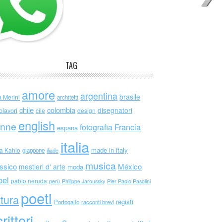
TAG
amore
argentina
brasile
a Merini
architetti
chile
colombia
disegnatori
olavori
cile
design
english
nne
Francia
fotografia
espana
italia
made in italy
da Kahlo
giappone
iliade
musica
ssico
México
mestieri d' arte
moda
bel
pablo neruda
perù
Philippe Jaroussky
Pier Paolo Pasolini
poeti
ttura
registi
Portogallo
racconti brevi
rittori