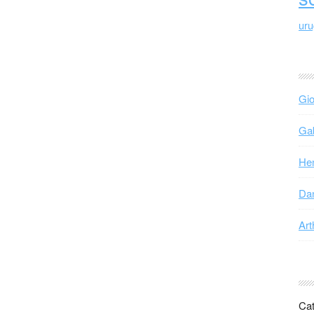
ur
Gio
Gab
Hen
Dan
Art
i i miei passi, si sprigiona un’atmosfera
Cat