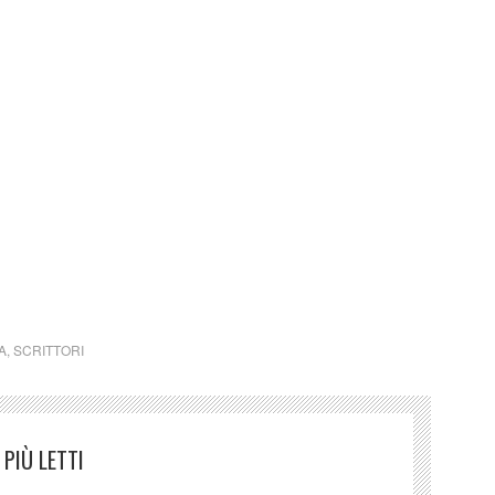
a stessa ammissione, sono “folli” e quindi non è detto
arte. Semplicemente vanno, con assoluta libertà. Riga
A
,
SCRITTORI
PIÙ LETTI