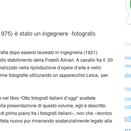
i (Italia)
1975
) è stato un ingegnere -fotografo
afia dopo essersi laureato in ingegneria (1921).
Ald
 stabilimento della Fratelli Alinari. A cavallo fra il ’20
cap
alizzato nella riproduzione d’opere d’arte e nello
do
rime fotografie utilizzando un apparecchio Leica, per
Fri
l libro “Otto fotografi italiani d’oggi” scattate
me
lla presentazione di questo volume, egli è descritto
no
i primo piano fra i fotografi italiani», non che «tecnico
pi
tista nuovo pur rimanendo sostanzialmente legato alla
sc