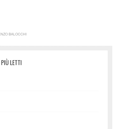
irca 30mila negativi su pellicola in bianco e nero, più di
irca quattrocentocinquanta negativi su lastra).
ENZO BALOCCHI
PIÙ LETTI