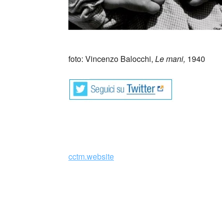
_
foto: Vincenzo Balocchi,
Le mani,
1940
cctm.website
Vincenzo Balocchi (Italia) si avvicinò alla fo
nell’Università di Torino, all’inizio degli anni
I suoi lavori sono conservati nel Museo di Sto