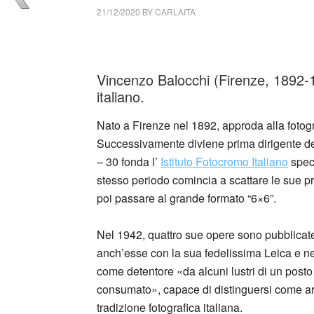
21/12/2020
BY
CARLAITA
centro cultural tina modotti Vincenzo Balocch
Vincenzo Balocchi (Firenze,
1892-
italiano.
Nato a Firenze nel 1892, approda alla fotogr
Successivamente diviene prima dirigente dello
– 30 fonda l’
Istituto Fotocromo Italiano
speci
stesso periodo comincia a scattare le sue p
poi passare al grande formato “6×6”.
Nel 1942, quattro sue opere sono pubblicate ne
anch’esse con la sua fedelissima Leica e ne
come detentore «da alcuni lustri di un posto d
consumato», capace di distinguersi come ar
tradizione fotografica italiana.