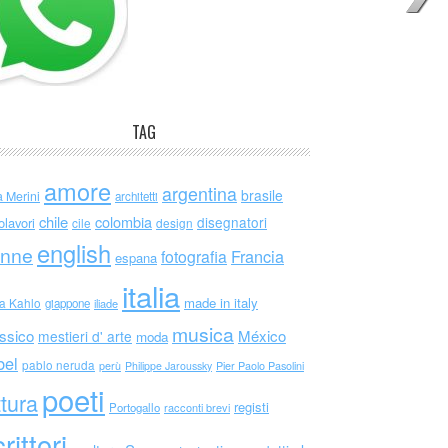
TAG
amore
argentina
brasile
a Merini
architetti
chile
colombia
disegnatori
olavori
cile
design
english
nne
Francia
fotografia
espana
italia
made in italy
da Kahlo
giappone
iliade
musica
ssico
México
mestieri d' arte
moda
bel
pablo neruda
perù
Philippe Jaroussky
Pier Paolo Pasolini
poeti
ttura
registi
Portogallo
racconti brevi
rittori