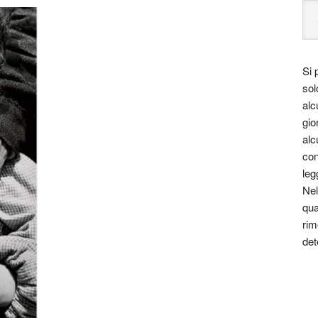
Si 
sol
alc
gio
alc
con
leg
Nel
qua
rim
det