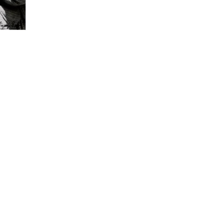
tografia alla fine degli studi in Ingegneria compiuti
 Venti.
ria della Fotografia Fratelli Alinari di Firenze (vi si