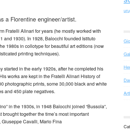
ur
 a Florentine engineer/artist.
 Fratelli Alinari for years (he mostly worked with
and 1930). In 1928, Balocchi founded Istituto
Gio
he 1980s in collotype for beautiful art editions (now
ticated printing techniques).
Gab
Hen
 started in the early 1920s, after he completed his
His works are kept in the Fratelli Alinari History of
Dan
0 photographic prints, some 30,000 black and white
ves and 450 plate negatives.
Art
tino” in the 1930s, in 1948 Balocchi joined “Bussola”,
t brought together the time’s most important
, Giuseppe Cavalli, Mario Fina
Cat