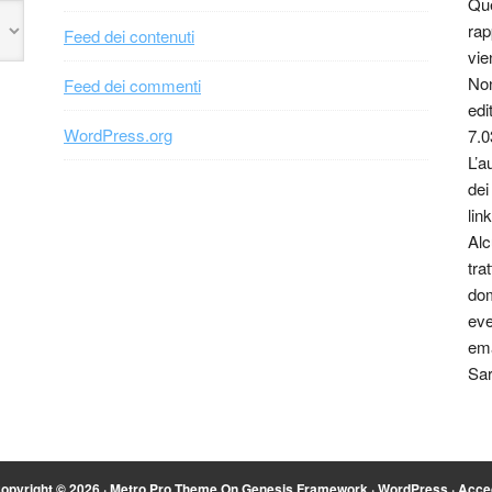
Que
rap
Feed dei contenuti
vie
Non
Feed dei commenti
edi
WordPress.org
7.0
L’a
dei
link
Alc
tra
dom
eve
ema
Sar
opyright © 2026 ·
Metro Pro Theme
On
Genesis Framework
·
WordPress
·
Acce