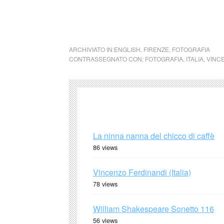
trovano più di seimila stampe fotografiche, c
quattromila negativi su pellicola a colori e c
ARCHIVIATO IN:
ENGLISH
,
FIRENZE
,
FOTOGRAFIA
CONTRASSEGNATO CON:
FOTOGRAFIA
,
ITALIA
,
VINC
La ninna nanna del chicco di caffè
86 views
Vincenzo Ferdinandi (Italia)
78 views
William Shakespeare Sonetto 116
56 views