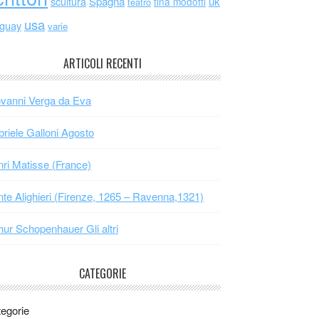
scultura
Spagna
uk
tina modotti
teatro
usa
uguay
varie
ARTICOLI RECENTI
vanni Verga da Eva
riele Galloni Agosto
ri Matisse (France)
te Alighieri (Firenze, 1265 – Ravenna,1321)
hur Schopenhauer Gli altri
CATEGORIE
egorie