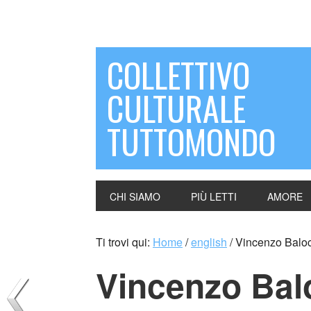
COLLETTIVO
CULTURALE
TUTTOMONDO
CHI SIAMO
PIÙ LETTI
AMORE
Ti trovi qui:
Home
/
english
/
Vincenzo Balocc
Vincenzo Balo