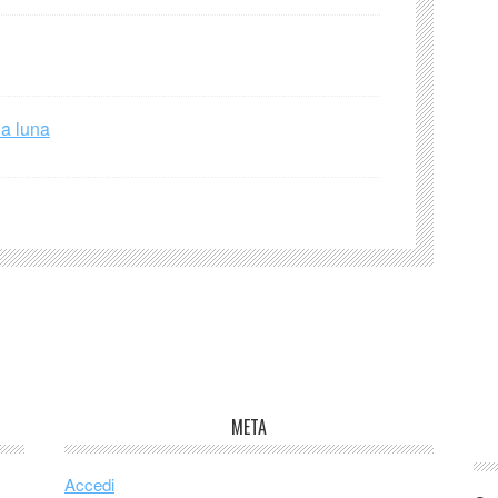
la luna
META
Accedi