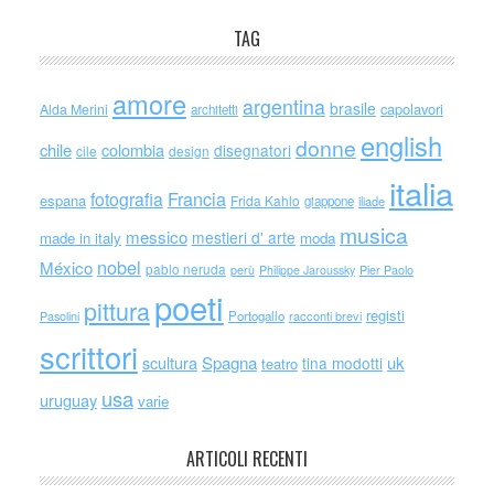
TAG
amore
argentina
brasile
capolavori
Alda Merini
architetti
english
donne
chile
colombia
disegnatori
cile
design
italia
Francia
fotografia
espana
Frida Kahlo
giappone
iliade
musica
messico
mestieri d' arte
made in italy
moda
nobel
México
pablo neruda
perù
Philippe Jaroussky
Pier Paolo
poeti
pittura
registi
Portogallo
racconti brevi
Pasolini
scrittori
scultura
Spagna
uk
tina modotti
teatro
usa
uruguay
varie
ARTICOLI RECENTI