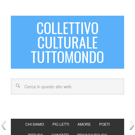
COLLETTIVO
CULTURALE
TUTTOMONDO
CHI SIAMO
PIÙ LETTI
AMORE
POETI
PITTURA
CONTATTI
PRIVACY POLICY