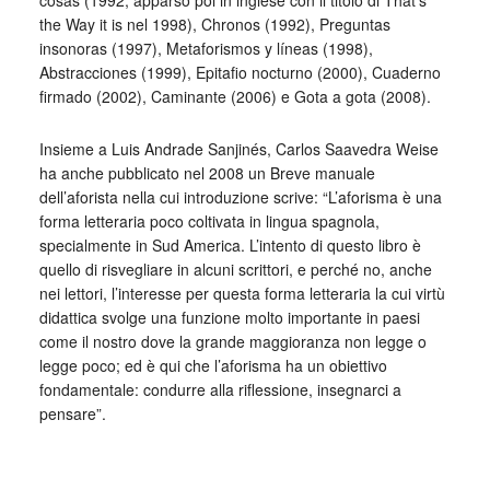
cosas (1992, apparso poi in inglese con il titolo di That’s
the Way it is nel 1998), Chronos (1992), Preguntas
insonoras (1997), Metaforismos y líneas (1998),
Abstracciones (1999), Epitafio nocturno (2000), Cuaderno
firmado (2002), Caminante (2006) e Gota a gota (2008).
Insieme a Luis Andrade Sanjinés, Carlos Saavedra Weise
ha anche pubblicato nel 2008 un Breve manuale
dell’aforista nella cui introduzione scrive: “L’aforisma è una
forma letteraria poco coltivata in lingua spagnola,
specialmente in Sud America. L’intento di questo libro è
quello di risvegliare in alcuni scrittori, e perché no, anche
nei lettori, l’interesse per questa forma letteraria la cui virtù
didattica svolge una funzione molto importante in paesi
come il nostro dove la grande maggioranza non legge o
legge poco; ed è qui che l’aforisma ha un obiettivo
fondamentale: condurre alla riflessione, insegnarci a
pensare”.
_