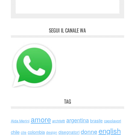
SEGUI IL CANALE WA
TAG
amore
argentina
brasile
capolavori
Alda Merini
architetti
english
donne
chile
colombia
disegnatori
cile
design