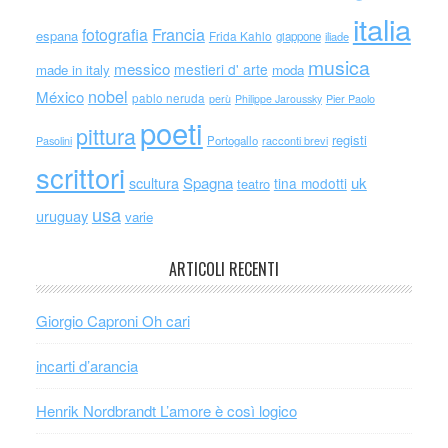
italia
Francia
fotografia
espana
Frida Kahlo
giappone
iliade
musica
messico
mestieri d' arte
made in italy
moda
nobel
México
pablo neruda
perù
Philippe Jaroussky
Pier Paolo
poeti
pittura
registi
Portogallo
racconti brevi
Pasolini
scrittori
scultura
Spagna
uk
tina modotti
teatro
usa
uruguay
varie
ARTICOLI RECENTI
Giorgio Caproni Oh cari
incarti d’arancia
Henrik Nordbrandt L’amore è così logico