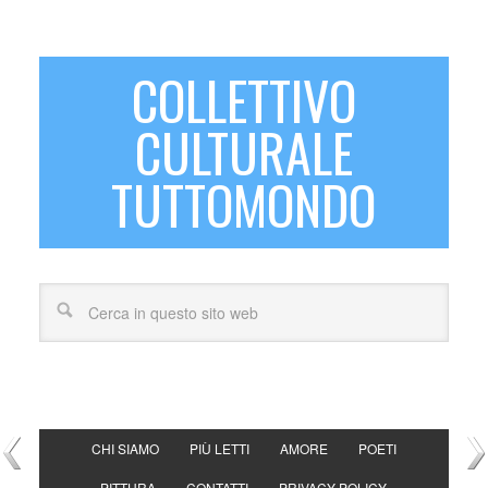
COLLETTIVO
CULTURALE
TUTTOMONDO
CHI SIAMO
PIÙ LETTI
AMORE
POETI
PITTURA
CONTATTI
PRIVACY POLICY