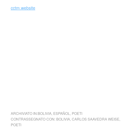
cctm.website
Si precisa che la diffusione di testi o immagini è solo a
carattere divulgativo della cultura e senza alcuno scopo di
lucro, nè rappresenta una testata giornalistica in quanto
viene aggiornata senza alcuna periodicità specifica. Non
può pertanto considerarsi un prodotto editoriale ai sensi
della legge n. 62 del 7.03.2001.
Nel caso si dovesse involontariamente ledere un qualsiasi
copyright d’autore, il contenuto verrà rimosso
immediatamente su segnalazione del detentore dell’avente
diritto.
cctm Bolivia
ARCHIVIATO IN:
BOLIVIA
,
ESPAÑOL
,
POETI
CONTRASSEGNATO CON:
BOLIVIA
,
CARLOS SAAVEDRA WEISE
,
POETI