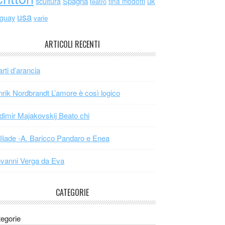
scultura
Spagna
uk
tina modotti
teatro
usa
uguay
varie
ARTICOLI RECENTI
arti d’arancia
rik Nordbrandt L’amore è così logico
dimir Majakovskij Beato chi
Iliade -A. Baricco Pandaro e Enea
vanni Verga da Eva
CATEGORIE
egorie