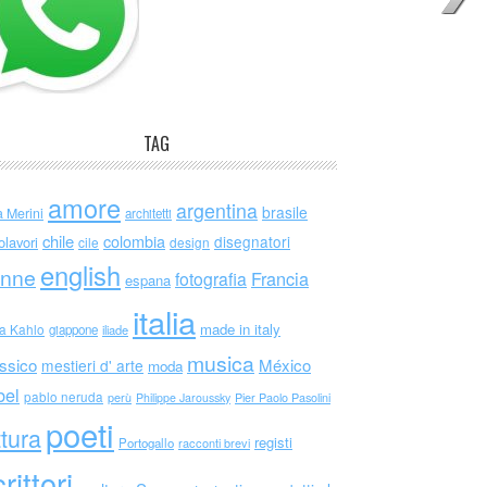
TAG
amore
argentina
brasile
a Merini
architetti
chile
colombia
disegnatori
olavori
cile
design
english
nne
Francia
fotografia
espana
italia
made in italy
da Kahlo
giappone
iliade
musica
ssico
México
mestieri d' arte
moda
bel
pablo neruda
perù
Philippe Jaroussky
Pier Paolo Pasolini
poeti
ttura
registi
Portogallo
racconti brevi
rittori