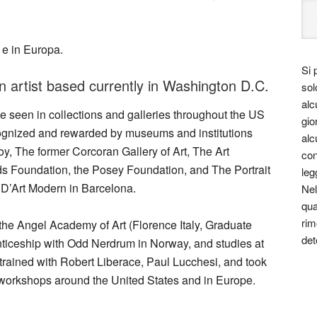
 e in Europa.
Si 
 artist based currently in Washington D.C.
sol
alc
be seen in collections and galleries throughout the US
gio
ecognized and rewarded by museums and institutions
alc
 The former Corcoran Gallery of Art, The Art
con
s Foundation, the Posey Foundation, and The Portrait
leg
D’Art Modern in Barcelona.
Nel
qua
rim
 the Angel Academy of Art (Florence Italy, Graduate
det
ticeship with Odd Nerdrum in Norway, and studies at
trained with Robert Liberace, Paul Lucchesi, and took
workshops around the United States and in Europe.