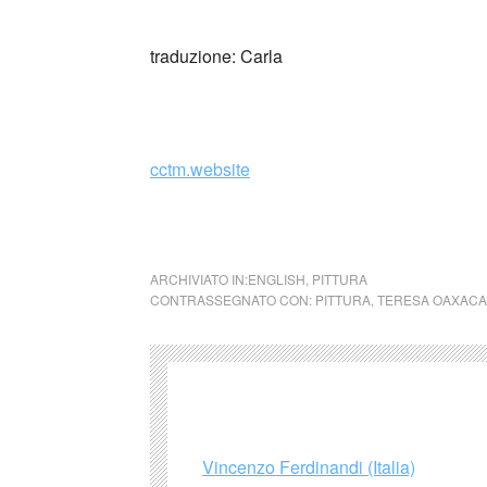
traduzione: Carla
cctm.website
Teresa Oaxaca è un’ artista americana che
ARCHIVIATO IN:
ENGLISH
,
PITTURA
CONTRASSEGNATO CON:
PITTURA
,
TERESA OAXACA
Vincenzo Ferdinandi (Italia)