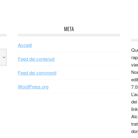
META
Accedi
Que
rap
Feed dei contenuti
vie
Non
Feed dei commenti
edi
WordPress.org
7.0
L’a
dei
link
Alc
tra
dom