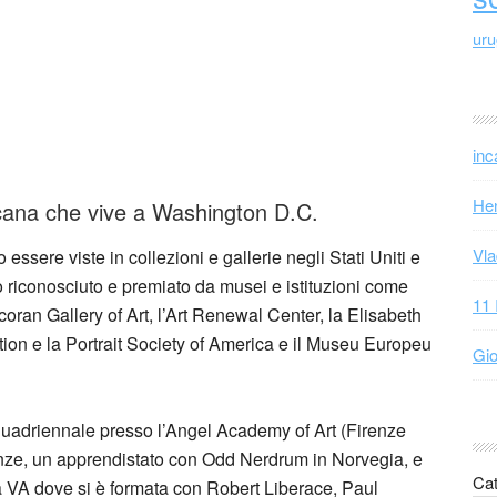
ur
inc
Hen
cana che vive a Washington D.C.
Vla
essere viste in collezioni e gallerie negli Stati Uniti e
ato riconosciuto e premiato da musei e istituzioni come
11 
ran Gallery of Art, l’Art Renewal Center, la Elisabeth
on e la Portrait Society of America e il Museu Europeu
Gio
adriennale presso l’Angel Academy of Art (Firenze
enze, un apprendistato con Odd Nerdrum in Norvegia, e
Cat
ia VA dove si è formata con Robert Liberace, Paul