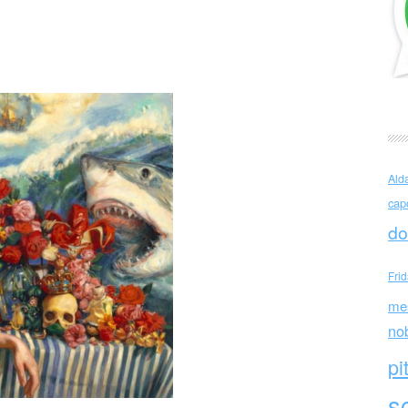
ca
Ald
cap
do
Fri
me
no
pi
sc