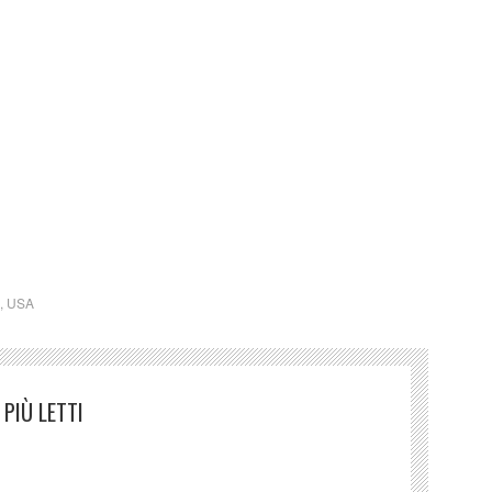
 vive a Washington D.C
,
USA
PIÙ LETTI