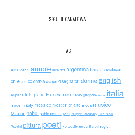
SEGUI IL CANALE WA
TAG
amore
argentina
brasile
capolavori
Alda Merini
architetti
english
donne
chile
colombia
disegnatori
cile
design
italia
Francia
fotografia
espana
Frida Kahlo
giappone
iliade
musica
messico
mestieri d' arte
made in italy
moda
nobel
México
pablo neruda
perù
Philippe Jaroussky
Pier Paolo
poeti
pittura
registi
Portogallo
racconti brevi
Pasolini