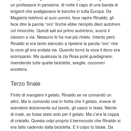
un professore in pensione, di notte il capo di una banda di
briganti che svaligiavano le banche in tutta Europa. De
Magistris telefonò ai suoi uomini, fece rapire Rinaldo, gli
fece dire la parola “oro” finché ebbe riempito dieci autotreni
col rimorchio. Quindi sali sul primo autotreno, suonò il
claxson e via. Nessuno lo ha mai più rivisto. Intanto però
Rinaldo si era tanto stancato a ripetere la parola “oro” che
la voce gli era andata via. Quando tornò la voce il dono era
scomparso. Ma qualcosa la zia Rosa poté guadagnare,
rivendendo tutte quelle biciclette, sveglie, cocomeri
eccetera.
Terzo finale
Finito di mangiare il gelato, Rinaldo se ne comandò un
altro. Ma lo comandò cosi in fretta che il gelato, invece di
scendere dolcemente sul tavolo, gli cascò in testa. Niente
di male, se fosse stato solo per il gelato. Ma c’era la coppa
di cristallo. Questa colpi proprio il bernoccolo che Rinaldo si
era fatto cadendo dalla bicicletta. E il colpo fu fatale. Da