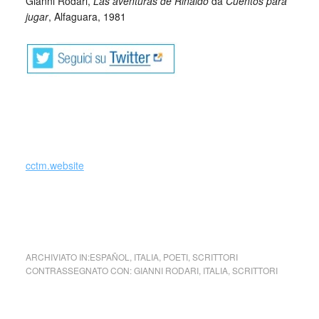
Gianni Rodari,
Las aventuras de Rinaldo
da
Cuentos para
jugar
, Alfaguara, 1981
tante storie per giocare tante storie per giocare tante storie
per giocare tante storie per giocare tante storie per giocare
cctm.website
Gianni Rodari ,
L’ avventura di Rinaldo
da
Tante storie per
giocare
, Giulio Einaudi editore, 1977
ARCHIVIATO IN:
ESPAÑOL
,
ITALIA
,
POETI
,
SCRITTORI
CONTRASSEGNATO CON:
GIANNI RODARI
,
ITALIA
,
SCRITTORI