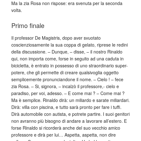
Ma la zia Rosa non rispose: era svenuta per la seconda
volta.
Primo finale
Il professor De Magistris, dopo aver svuotato
coscienziosamente la sua coppa di gelato, riprese le redini
della discussione. – Dunque, – disse, – il nostro Rinaldo
qui, non importa come, forse in seguito ad una caduta in
bicicletta, è entrato in possesso di uno straordinario super-
potere, che gli permette di creare qualsivoglia oggetto
semplicemente pronunciandone il nome. – Cielo ! – fece
zia Rosa. – Si, signora, – incalzò il professore,- cielo e
paradiso, per voi, adesso. – E come mai ? – Come mai ?
Ma è semplice. Rinaldo dirà: un miliardo e sarate miliardari.
Dirà: villa con piscina, e tutto sarà pronto per fare i tuffi.
Dirà automobile con autista, e potrete partire. I suoi genitori
non avranno più bisogno di andare a lavorare all’estero. E
forse Rinaldo si ricorderà anche del suo vecchio amico
professore e dirà per lui… Aspetta, aspetta, non dire