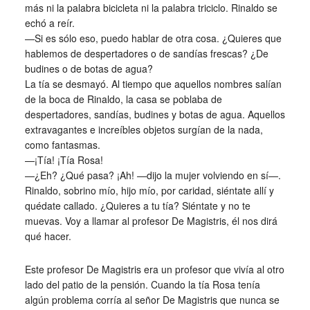
más ni la palabra bicicleta ni la palabra triciclo. Rinaldo se
echó a reír.
—Si es sólo eso, puedo hablar de otra cosa. ¿Quieres que
hablemos de despertadores o de sandías frescas? ¿De
budines o de botas de agua?
La tía se desmayó. Al tiempo que aquellos nombres salían
de la boca de Rinaldo, la casa se poblaba de
despertadores, sandías, budines y botas de agua. Aquellos
extravagantes e increíbles objetos surgían de la nada,
como fantasmas.
—¡Tía! ¡Tía Rosa!
—¿Eh? ¿Qué pasa? ¡Ah! —dijo la mujer volviendo en sí—.
Rinaldo, sobrino mío, hijo mío, por caridad, siéntate allí y
quédate callado. ¿Quieres a tu tía? Siéntate y no te
muevas. Voy a llamar al profesor De Magistris, él nos dirá
qué hacer.
Este profesor De Magistris era un profesor que vivía al otro
lado del patio de la pensión. Cuando la tía Rosa tenía
algún problema corría al señor De Magistris que nunca se