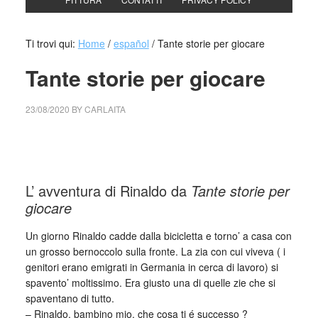
Ti trovi qui:
Home
/
español
/
Tante storie per giocare
Tante storie per giocare
23/08/2020
BY
CARLAITA
centro cultural tina modotti tante storie per giocare tante
storie per giocare tante storie per giocare
L’ avventura di Rinaldo da
Tante storie per
giocare
Un giorno Rinaldo cadde dalla bicicletta e torno’ a casa con
un grosso bernoccolo sulla fronte. La zia con cui viveva ( i
genitori erano emigrati in Germania in cerca di lavoro) si
spavento’ moltissimo. Era giusto una di quelle zie che si
spaventano di tutto.
– Rinaldo, bambino mio, che cosa ti é successo ?