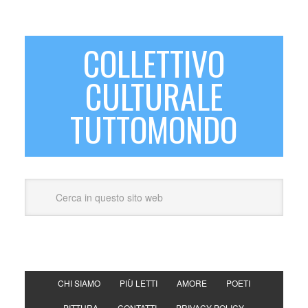
COLLETTIVO
CULTURALE
TUTTOMONDO
CHI SIAMO
PIÙ LETTI
AMORE
POETI
PITTURA
CONTATTI
PRIVACY POLICY