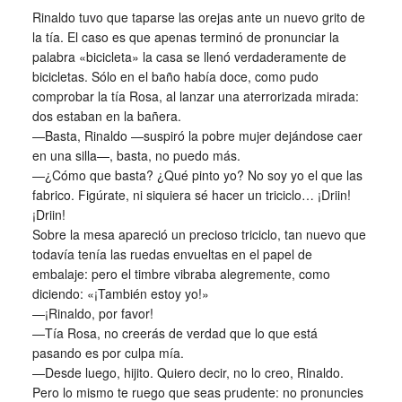
Rinaldo tuvo que taparse las orejas ante un nuevo grito de
la tía. El caso es que apenas terminó de pronunciar la
palabra «bicicleta» la casa se llenó verdaderamente de
bicicletas. Sólo en el baño había doce, como pudo
comprobar la tía Rosa, al lanzar una aterrorizada mirada:
dos estaban en la bañera.
—Basta, Rinaldo —suspiró la pobre mujer dejándose caer
en una silla—, basta, no puedo más.
—¿Cómo que basta? ¿Qué pinto yo? No soy yo el que las
fabrico. Figúrate, ni siquiera sé hacer un triciclo… ¡Driin!
¡Driin!
Sobre la mesa apareció un precioso triciclo, tan nuevo que
todavía tenía las ruedas envueltas en el papel de
embalaje: pero el timbre vibraba alegremente, como
diciendo: «¡También estoy yo!»
—¡Rinaldo, por favor!
—Tía Rosa, no creerás de verdad que lo que está
pasando es por culpa mía.
—Desde luego, hijito. Quiero decir, no lo creo, Rinaldo.
Pero lo mismo te ruego que seas prudente: no pronuncies