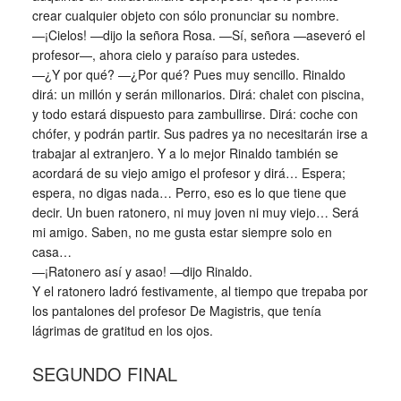
crear cualquier objeto con sólo pronunciar su nombre.
—¡Cielos! —dijo la señora Rosa. —Sí, señora —aseveró el
profesor—, ahora cielo y paraíso para ustedes.
—¿Y por qué? —¿Por qué? Pues muy sencillo. Rinaldo
dirá: un millón y serán millonarios. Dirá: chalet con piscina,
y todo estará dispuesto para zambullirse. Dirá: coche con
chófer, y podrán partir. Sus padres ya no necesitarán irse a
trabajar al extranjero. Y a lo mejor Rinaldo también se
acordará de su viejo amigo el profesor y dirá… Espera;
espera, no digas nada… Perro, eso es lo que tiene que
decir. Un buen ratonero, ni muy joven ni muy viejo… Será
mi amigo. Saben, no me gusta estar siempre solo en
casa…
—¡Ratonero así y asao! —dijo Rinaldo.
Y el ratonero ladró festivamente, al tiempo que trepaba por
los pantalones del profesor De Magistris, que tenía
lágrimas de gratitud en los ojos.
SEGUNDO FINAL