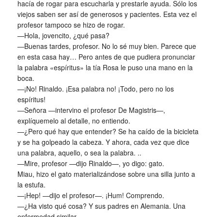
hacía de rogar para escucharla y prestarle ayuda. Sólo los
viejos saben ser así de generosos y pacientes. Esta vez el
profesor tampoco se hizo de rogar.
—Hola, jovencito, ¿qué pasa?
—Buenas tardes, profesor. No lo sé muy bien. Parece que
en esta casa hay… Pero antes de que pudiera pronunciar
la palabra «espíritus» la tía Rosa le puso una mano en la
boca.
—¡No! Rinaldo. ¡Esa palabra no! ¡Todo, pero no los
espíritus!
—Señora —intervino el profesor De Magistris—,
explíquemelo al detalle, no entiendo.
—¿Pero qué hay que entender? Se ha caído de la bicicleta
y se ha golpeado la cabeza. Y ahora, cada vez que dice
una palabra, aquello, o sea la palabra. ..
—Mire, profesor —dijo Rinaldo—, yo digo: gato.
Miau, hizo el gato materializándose sobre una silla junto a
la estufa.
—¡Hep! —dijo el profesor—. ¡Hum! Comprendo.
—¿Ha visto qué cosa? Y sus padres en Alemania. Una
enfermedad similar…