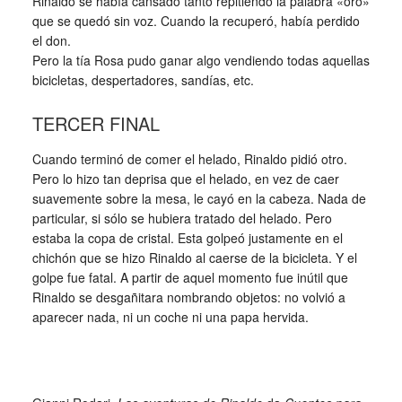
Rinaldo se había cansado tanto repitiendo la palabra «oro»
que se quedó sin voz. Cuando la recuperó, había perdido
el don.
Pero la tía Rosa pudo ganar algo vendiendo todas aquellas
bicicletas, despertadores, sandías, etc.
TERCER FINAL
Cuando terminó de comer el helado, Rinaldo pidió otro.
Pero lo hizo tan deprisa que el helado, en vez de caer
suavemente sobre la mesa, le cayó en la cabeza. Nada de
particular, si sólo se hubiera tratado del helado. Pero
estaba la copa de cristal. Esta golpeó justamente en el
chichón que se hizo Rinaldo al caerse de la bicicleta. Y el
golpe fue fatal. A partir de aquel momento fue inútil que
Rinaldo se desgañitara nombrando objetos: no volvió a
aparecer nada, ni un coche ni una papa hervida.
_