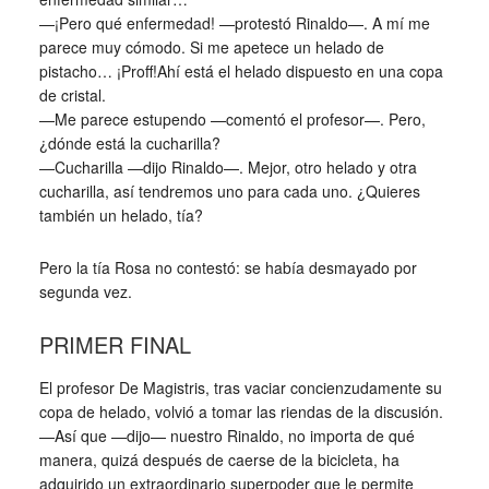
—¡Pero qué enfermedad! —protestó Rinaldo—. A mí me
parece muy cómodo. Si me apetece un helado de
pistacho… ¡Proff!Ahí está el helado dispuesto en una copa
de cristal.
—Me parece estupendo —comentó el profesor—. Pero,
¿dónde está la cucharilla?
—Cucharilla —dijo Rinaldo—. Mejor, otro helado y otra
cucharilla, así tendremos uno para cada uno. ¿Quieres
también un helado, tía?
Pero la tía Rosa no contestó: se había desmayado por
segunda vez.
PRIMER FINAL
El profesor De Magistris, tras vaciar concienzudamente su
copa de helado, volvió a tomar las riendas de la discusión.
—Así que —dijo— nuestro Rinaldo, no importa de qué
manera, quizá después de caerse de la bicicleta, ha
adquirido un extraordinario superpoder que le permite