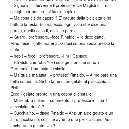
– Signora – intervenne il professore De Magistris, – mi
spieghi per benino, mi faccia capire.
– Ma cosa c’é da capire ? E’ caduto dalla bicicletta e ha
battuto la testa. E cosi’, ecco: ogni volta che dice una
parola, quella cosa li, ossia la parola …..
– Guardi, professore, -fece Rinaldo; – io dico: gatto.
Miao, fece il gatto materializzatosi su una sedia presso la
stufa.
– hep ! – fece il professore. -Hm ! Capisco.
– Ha visto che roba ? E i suoi genitori che sono in
Germania. Una malattia simile …
– Ma quale malattia ! – protesto’ Rinaldo. – A me pare una
bella comodità. Se ho fame di un gelato al pistacchio ….
Ploff !
Ecco il gelato pronto in una coppa di cristallo.
– Mi sembra ottimo – commento’ il professore – ma il
cucchiaino dov’é ?
– Cucchiaino, – disse Rinaldo – Anzi un altro gelato e un
altro cucchiaino, cosi’ ne avremo uno per ciascuno. Vuoi
anche tu un gelato, zia ?