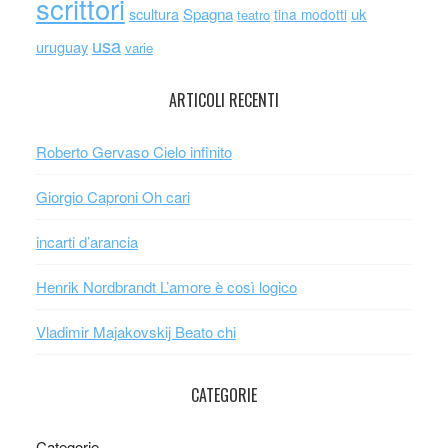
scrittori
scultura
Spagna
uk
tina modotti
teatro
usa
uruguay
varie
ARTICOLI RECENTI
Roberto Gervaso Cielo infinito
Giorgio Caproni Oh cari
incarti d’arancia
Henrik Nordbrandt L’amore è così logico
Vladimir Majakovskij Beato chi
CATEGORIE
Categorie