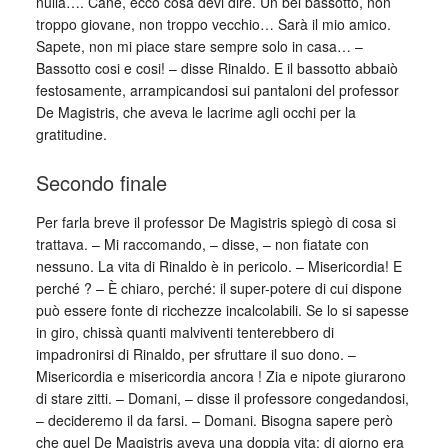
nulla…. Cane, ecco cosa devi dire. Un bel bassotto, non
troppo giovane, non troppo vecchio… Sarà il mio amico.
Sapete, non mi piace stare sempre solo in casa… –
Bassotto cosi e cosi! – disse Rinaldo. E il bassotto abbaiò
festosamente, arrampicandosi sui pantaloni del professor
De Magistris, che aveva le lacrime agli occhi per la
gratitudine.
Secondo finale
Per farla breve il professor De Magistris spiegò di cosa si
trattava. – Mi raccomando, – disse, – non fiatate con
nessuno. La vita di Rinaldo è in pericolo. – Misericordia! E
perché ? – È chiaro, perché: il super-potere di cui dispone
può essere fonte di ricchezze incalcolabili. Se lo si sapesse
in giro, chissà quanti malviventi tenterebbero di
impadronirsi di Rinaldo, per sfruttare il suo dono. –
Misericordia e misericordia ancora ! Zia e nipote giurarono
di stare zitti. – Domani, – disse il professore congedandosi,
– decideremo il da farsi. – Domani. Bisogna sapere però
che quel De Magistris aveva una doppia vita: di giorno era