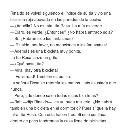
Rinaldo se volvió siguiendo el índice de su tía y vio una
bicicleta roja apoyada en las paredes de la cocina.
—¿Aquélla? No es mía, tía Rosa. La mía es verde.
—Claro, es verde. ¿Entonces? ¿No habrá entrado sola?
—Sí. ¿Habrán sido los fantasmas?
—¡Rinaldo, por favor, no menciones a los fantasmas!
—Además es una bicicleta muy bonita.
La tía Rosa lanzó un grito.
—¿Qué pasa, tía?
—Mira, ¡hay otra bicicleta!
—¡Es verdad! También es bonita.
La señora Rosa se retorcía las manos, más asustada que
nunca.
—Pero, ¿de dónde salen todas estas bicicletas?
—Bah —dijo Rinaldo—, es un buen misterio. ¿No habrá
también una bicicleta en el dormitorio? Pues sí que la hay,
mira, tía Rosa. Con ésta hacen tres. Si esto continúa,
dentro de poco tendremos la casa llena de bicicletas…