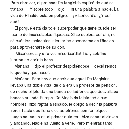
Para abreviar, el profesor De Magistris explicó de qué se
trataba. —Y sobre todo —dijo—, ni una palabra a nadie. La
vida de Rinaldo está en peligro. —¡Misericordia! ¿Y por
qué?
—El porqué está claro: el superpoder que tiene puede ser
fuente de incalculables riquezas. Si se supiera por ahí, no
sé cuántos maleantes intentarían apoderarse de Rinaldo
para aprovecharse de su don.
—¡Misericordia y otra vez misericordia! Tía y sobrino
juraron no abrir la boca.
—Mañana —dijo el profesor despidiéndose— decidiremos
lo que hay que hacer.
—Mañana. Pero hay que decir que aquel De Magistris
llevaba una doble vida: de día era un profesor de pensión,
de noche el jefe de una banda de ladrones que desvalijaba
bancos en toda Europa. De Magistris telefoneó a sus
hombres, hizo raptar a Rinaldo, le obligó a decir la palabra
«oro» hasta que llenó diez autotrenes con remolque.
Luego se montó en el primer autotren, hizo sonar el claxon
y andando. Nadie ha vuelto a verle. Pero mientras tanto