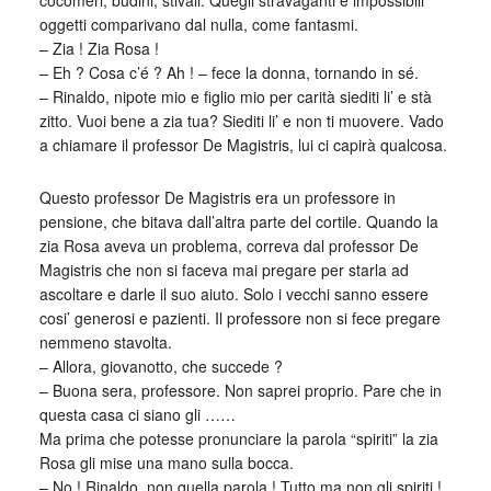
cocomeri, budini, stivali. Quegli stravaganti e impossibili
oggetti comparivano dal nulla, come fantasmi.
– Zia ! Zia Rosa !
– Eh ? Cosa c’é ? Ah ! – fece la donna, tornando in sé.
– Rinaldo, nipote mio e figlio mio per carità siediti li’ e stà
zitto. Vuoi bene a zia tua? Siediti li’ e non ti muovere. Vado
a chiamare il professor De Magistris, lui ci capirà qualcosa.
Questo professor De Magistris era un professore in
pensione, che bitava dall’altra parte del cortile. Quando la
zia Rosa aveva un problema, correva dal professor De
Magistris che non si faceva mai pregare per starla ad
ascoltare e darle il suo aiuto. Solo i vecchi sanno essere
cosi’ generosi e pazienti. Il professore non si fece pregare
nemmeno stavolta.
– Allora, giovanotto, che succede ?
– Buona sera, professore. Non saprei proprio. Pare che in
questa casa ci siano gli ……
Ma prima che potesse pronunciare la parola “spiriti” la zia
Rosa gli mise una mano sulla bocca.
– No ! Rinaldo, non quella parola ! Tutto ma non gli spiriti !