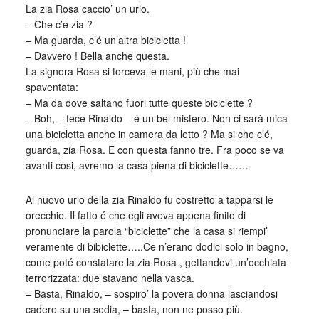
La zia Rosa caccio’ un urlo.
– Che c’é zia ?
– Ma guarda, c’é un’altra bicicletta !
– Davvero ! Bella anche questa.
La signora Rosa si torceva le mani, più che mai
spaventata:
– Ma da dove saltano fuori tutte queste biciclette ?
– Boh, – fece Rinaldo – é un bel mistero. Non ci sarà mica
una bicicletta anche in camera da letto ? Ma si che c’é,
guarda, zia Rosa. E con questa fanno tre. Fra poco se va
avanti cosi, avremo la casa piena di biciclette……
Al nuovo urlo della zia Rinaldo fu costretto a tapparsi le
orecchie. Il fatto é che egli aveva appena finito di
pronunciare la parola “biciclette” che la casa si riempi’
veramente di bibiclette…..Ce n’erano dodici solo in bagno,
come poté constatare la zia Rosa , gettandovi un’occhiata
terrorizzata: due stavano nella vasca.
– Basta, Rinaldo, – sospiro’ la povera donna lasciandosi
cadere su una sedia, – basta, non ne posso più.