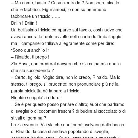
– Ma come, basta ? Cosa c’entro io ? Non sono mica io
che le fabbrico. Figuriamoci, io non so nemmeno
fabbricare un triciclo …….
Driiin ! Driiin !
Un bellissimo triciclo comparve sul tavolo, cosi nuovo che
aveva ancora le ruote avvolte nella carta dell’imballaggio:
ma il campanello trillava allegramente come per dire:
“Sono qui anch’io !”
– Rinaldo, ti prego !
Zia Rosa, non crederai davvero che sia colpa mia quello
che sta succedendo ?
– Certo, figliolo. Voglio dire, non lo credo, Rinaldo. Ma lo
stesso, ti prego, sii prudente: non pronunciare più né la
parola bicicletta né la parola triciclo.
Rinaldo scoppio’ a ridere:
– Se é per questo posso parlare d’altro; Vuoi che parliamo
di sveglie o di cocomeri freschi ? di budini al cioccolato o di
stivali di gomma ?
La zia svenne. Via via che quei nomi uscivano dalla bocca
di Rinaldo, la casa si andava popolando di sveglie,