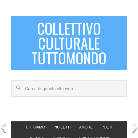
COLLETTIVO
CULTURALE
TUTTOMONDO
CHI SIAMO
PIÙ LETTI
AMORE
POETI
PITTURA
CONTATTI
PRIVACY POLICY