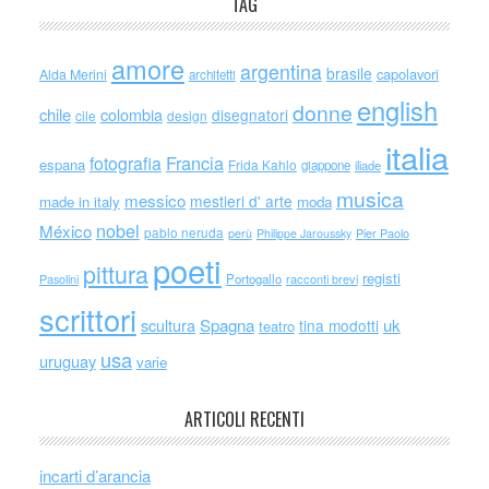
TAG
amore
argentina
brasile
capolavori
Alda Merini
architetti
english
donne
chile
colombia
disegnatori
cile
design
italia
Francia
fotografia
espana
Frida Kahlo
giappone
iliade
musica
messico
mestieri d' arte
made in italy
moda
nobel
México
pablo neruda
perù
Philippe Jaroussky
Pier Paolo
poeti
pittura
registi
Portogallo
racconti brevi
Pasolini
scrittori
scultura
Spagna
uk
tina modotti
teatro
usa
uruguay
varie
ARTICOLI RECENTI
incarti d’arancia