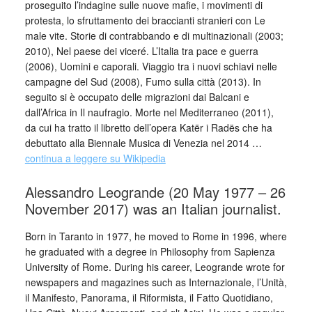
proseguito l’indagine sulle nuove mafie, i movimenti di
protesta, lo sfruttamento dei braccianti stranieri con Le
male vite. Storie di contrabbando e di multinazionali (2003;
2010), Nel paese dei viceré. L’Italia tra pace e guerra
(2006), Uomini e caporali. Viaggio tra i nuovi schiavi nelle
campagne del Sud (2008), Fumo sulla città (2013). In
seguito si è occupato delle migrazioni dai Balcani e
dall’Africa in Il naufragio. Morte nel Mediterraneo (2011),
da cui ha tratto il libretto dell’opera Katër i Radës che ha
debuttato alla Biennale Musica di Venezia nel 2014 …
continua a leggere su Wikipedia
Alessandro Leogrande (20 May 1977 – 26
November 2017) was an Italian journalist.
Born in Taranto in 1977, he moved to Rome in 1996, where
he graduated with a degree in Philosophy from Sapienza
University of Rome. During his career, Leogrande wrote for
newspapers and magazines such as Internazionale, l’Unità,
il Manifesto, Panorama, il Riformista, il Fatto Quotidiano,