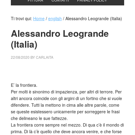
Ti trovi qui:
Home
/
english
/
Alessandro Leogrande (Italia)
Alessandro Leogrande
(Italia)
22/08/2020
BY
CARLAITA
centro cultural tina modotti Alessandro Leogrande
E’ la frontiera.
Per molti è sinonimo di impazienza, per altri di terrore. Per
altri ancora coincide con gli argini di un fortino che si vuole
difendere. Tutti la mettono in cima alle altre parole, come
se queste esistessero unicamente per sorreggere le frasi
che delineano le sue fattezze.
La frontiera corre sempre nel mezzo. Di qua c’è il mondo di
prima. Di là c’è quello che deve ancora venire, e che forse