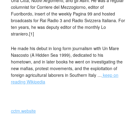
Una Città, Nuovi Argomenti, and gli Asini. He was a regular
columnist for Corriere del Mezzogiorno, editor of
Fuoribordo, insert of the weekly Pagina 99 and hosted
broadcasts for Rai Radio 3 and Radio Svizzera Italiana. For
ten years, he was deputy editor of the monthly Lo
straniero.[1]
He made his debut in long form journalism with Un Mare
Nascosto (A Hidden Sea 1999), dedicated to his
hometown, and in later books he went on investigating the
new mafias, protest movements, and the exploitation of
foreign agricultural laborers in Southern Italy …
keep on
reading Wikipedia
_
cctm.website
Tutti la mettono in cima alle altre parole … Alessandro
Leogrande