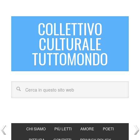
COLLETTIVO
CULTURALE
TUTTOMONDO
CHI SIAMO
PIÙ LETTI
AMORE
POETI
PITTURA
CONTATTI
PRIVACY POLICY