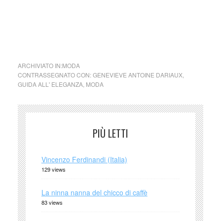
immediatamente su segnalazione del detentore dell’avente
diritto
cctm ginocchia
ARCHIVIATO IN:
MODA
CONTRASSEGNATO CON:
GENEVIEVE ANTOINE DARIAUX
,
GUIDA ALL' ELEGANZA
,
MODA
PIÙ LETTI
Vincenzo Ferdinandi (Italia)
129 views
La ninna nanna del chicco di caffè
83 views