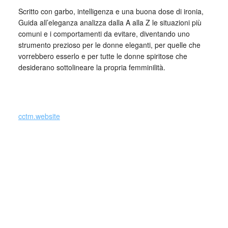
Scritto con garbo, intelligenza e una buona dose di ironia,
Guida all’eleganza analizza dalla A alla Z le situazioni più
comuni e i comportamenti da evitare, diventando uno
strumento prezioso per le donne eleganti, per quelle che
vorrebbero esserlo e per tutte le donne spiritose che
desiderano sottolineare la propria femminilità.
_
cctm.website
Si precisa che la diffusione di testi o immagini è solo a
carattere divulgativo della cultura e senza alcuno scopo di
lucro, nè rappresenta una testata giornalistica in quanto
viene aggiornata senza alcuna periodicità specifica. Non
può pertanto considerarsi un prodotto editoriale ai sensi
della legge n. 62 del 7.03.2001.
Nel caso si dovesse involontariamente ledere un qualsiasi
copyright d’autore, il contenuto verrà rimosso