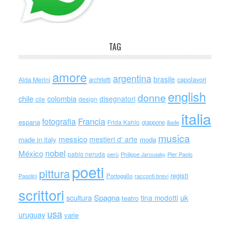
TAG
amore
argentina
brasile
capolavori
Alda Merini
architetti
english
donne
chile
colombia
disegnatori
cile
design
italia
Francia
fotografia
espana
Frida Kahlo
giappone
iliade
musica
messico
mestieri d' arte
made in italy
moda
nobel
México
pablo neruda
perù
Philippe Jaroussky
Pier Paolo
poeti
pittura
registi
Portogallo
racconti brevi
Pasolini
scrittori
scultura
Spagna
uk
tina modotti
teatro
usa
uruguay
varie