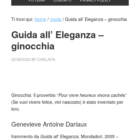
Ti trovi qui:
Home
/
moda
/
Guida all’ Eleganza – ginocchia
Guida all’ Eleganza –
ginocchia
22/08/2020
BY
CARLAITA
cctm collettivo culturale tuttomondo Guida all’ Eleganza –
ginocchia
Ginocchia: Il proverbio “
Pour vivre heureux vivons caché
s”
(Se vuoi vivere felice, vivi nascosto) è stato inventato per
loro.
Genevieve Antoine Dariaux
frammento da
Guida all’ Eleganza
, Mondadori, 2005 –