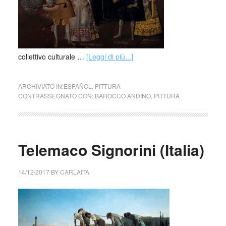
collettivo culturale …
[Leggi di più...]
ARCHIVIATO IN:
ESPAÑOL
,
PITTURA
CONTRASSEGNATO CON:
BAROCCO ANDINO
,
PITTURA
Telemaco Signorini (Italia)
14/12/2017
BY
CARLAITA