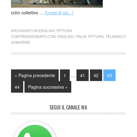
cctm collettivo …
[Leggi di più...]
ARCHIVIATO IN:
ENGLISH
,
PITTURA
CONTRASSEGNATO CON:
ENGLISH
,
ITALIA
,
PITTURA
,
TELEMACO
SIGNORINI
« Pagina precedente
1
…
41
42
43
44
Pagina successiva »
SEGUI IL CANALE WA