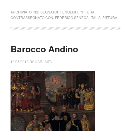
ARCHIVIATO IN:
DISEGNATORI
,
ENGLISH
,
PITTURA
CONTRASSEGNATO CON:
FEDERICO SENECA
,
ITALIA
,
PITTURA
Barocco Andino
19/06/2018
BY
CARLAITA