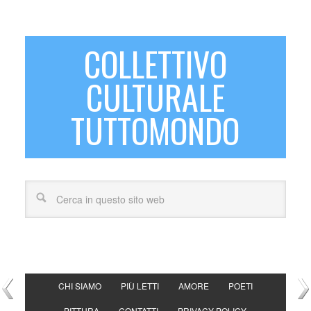
COLLETTIVO
CULTURALE
TUTTOMONDO
CHI SIAMO
PIÙ LETTI
AMORE
POETI
PITTURA
CONTATTI
PRIVACY POLICY