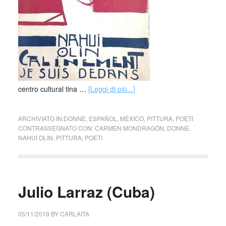
centro cultural tina …
[Leggi di più...]
ARCHIVIATO IN:
DONNE
,
ESPAÑOL
,
MÉXICO
,
PITTURA
,
POETI
CONTRASSEGNATO CON:
CARMEN MONDRAGÓN
,
DONNE
,
NAHUI OLIN
,
PITTURA
,
POETI
Julio Larraz (Cuba)
05/11/2019
BY
CARLAITA