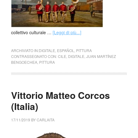
collettivo culturale …
[Leggi di più...]
ARCHIVIATO IN:
DIGITALE
,
ESPAÑOL
,
PITTURA
CONTRASSEGNATO CON:
CILE
,
DIGITALE
,
JUAN MARTÍNEZ
BENGOECHEA
,
PITTURA
Vittorio Matteo Corcos
(Italia)
17/11/2019
BY
CARLAITA