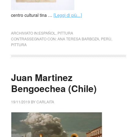
centro cultural tina …
[Leggi di più...]
ARCHIVIATO IN:
ESPAÑOL
,
PITTURA
CONTRASSEGNATO CON:
ANA TERESA BARBOZA
,
PERÙ
,
PITTURA
Juan Martinez
Bengoechea (Chile)
19/11/2019
BY
CARLAITA