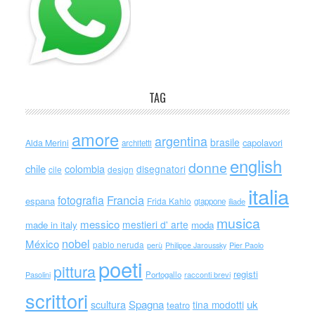
TAG
amore
argentina
brasile
capolavori
Alda Merini
architetti
english
donne
chile
colombia
disegnatori
cile
design
italia
Francia
fotografia
espana
Frida Kahlo
giappone
iliade
musica
messico
mestieri d' arte
made in italy
moda
nobel
México
pablo neruda
perù
Philippe Jaroussky
Pier Paolo
poeti
pittura
registi
Portogallo
racconti brevi
Pasolini
scrittori
scultura
Spagna
uk
tina modotti
teatro