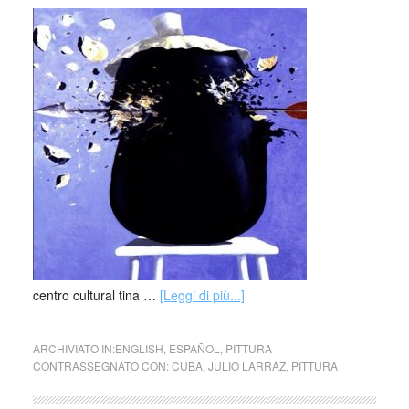
centro cultural tina …
[Leggi di più...]
ARCHIVIATO IN:
ENGLISH
,
ESPAÑOL
,
PITTURA
CONTRASSEGNATO CON:
CUBA
,
JULIO LARRAZ
,
PITTURA