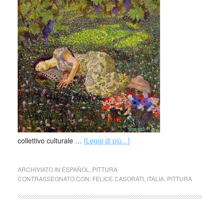
collettivo culturale …
[Leggi di più...]
ARCHIVIATO IN:
ESPAÑOL
,
PITTURA
CONTRASSEGNATO CON:
FELICE CASORATI
,
ITALIA
,
PITTURA