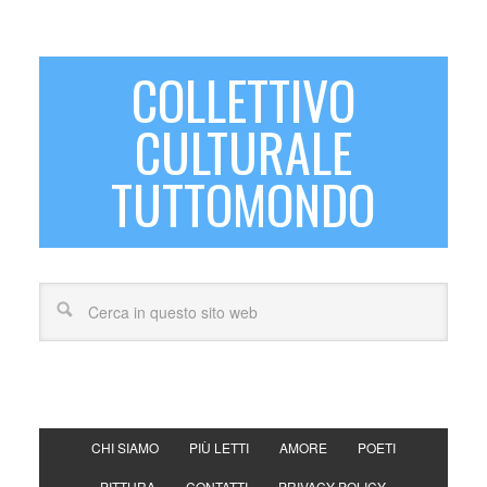
COLLETTIVO
CULTURALE
TUTTOMONDO
CHI SIAMO
PIÙ LETTI
AMORE
POETI
PITTURA
CONTATTI
PRIVACY POLICY