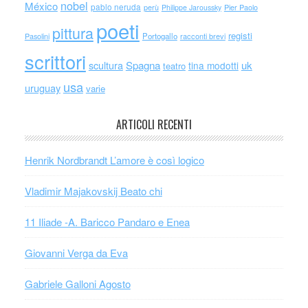
nobel
México
pablo neruda
perù
Philippe Jaroussky
Pier Paolo
poeti
pittura
registi
Portogallo
racconti brevi
Pasolini
scrittori
scultura
Spagna
uk
tina modotti
teatro
usa
uruguay
varie
ARTICOLI RECENTI
Henrik Nordbrandt L’amore è così logico
Vladimir Majakovskij Beato chi
11 Iliade -A. Baricco Pandaro e Enea
Giovanni Verga da Eva
Gabriele Galloni Agosto