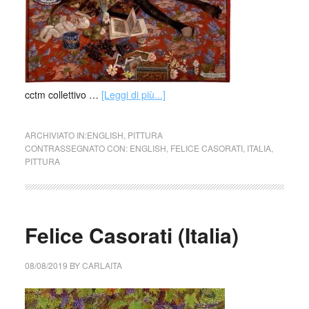
cctm collettivo …
[Leggi di più...]
ARCHIVIATO IN:
ENGLISH
,
PITTURA
CONTRASSEGNATO CON:
ENGLISH
,
FELICE CASORATI
,
ITALIA
,
PITTURA
Felice Casorati (Italia)
08/08/2019
BY
CARLAITA