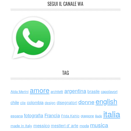
SEGUI IL CANALE WA
TAG
amore
argentina
brasile
capolavori
Alda Merini
architetti
english
donne
chile
colombia
disegnatori
cile
design
italia
Francia
fotografia
espana
Frida Kahlo
giappone
iliade
musica
messico
mestieri d' arte
made in italy
moda