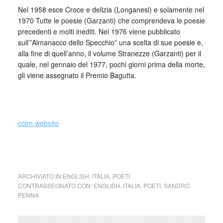
Nel 1958 esce Croce e delizia (Longanesi) e solamente nel
1970 Tutte le poesie (Garzanti) che comprendeva le poesie
precedenti e molti inediti. Nel 1976 viene pubblicato
sull’”Almanacco dello Specchio” una scelta di sue poesie e,
alla fine di quell’anno, il volume Stranezze (Garzanti) per il
quale, nel gennaio del 1977, pochi giorni prima della morte,
gli viene assegnato il Premio Bagutta.
_
cctm.website
cctm collettivo culturale tuttom0ndo Sandro Penna Poesie
ARCHIVIATO IN:
ENGLISH
,
ITALIA
,
POETI
CONTRASSEGNATO CON:
ENGLISH
,
ITALIA
,
POETI
,
SANDRO
PENNA