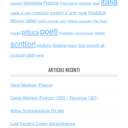
italia
Francia
fotografia
espana
Frida Kahlo
giappone
iliade
musica
messico
mestieri d' arte
made in italy
moda
nobel
México
pablo neruda
perù
Philippe Jaroussky
Pier Paolo
poeti
pittura
registi
Portogallo
racconti brevi
Pasolini
scrittori
scultura
Spagna
uk
tina modotti
teatro
usa
uruguay
varie
ARTICOLI RECENTI
Henri Matisse (France)
Dante Alighieri (Firenze, 1265 – Ravenna,1321)
Arthur Schopenhauer Gli altri
Luigi Serafini Codex Seraphinianus