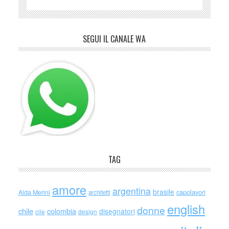
SEGUI IL CANALE WA
TAG
amore
argentina
brasile
capolavori
Alda Merini
architetti
english
donne
chile
colombia
disegnatori
cile
design