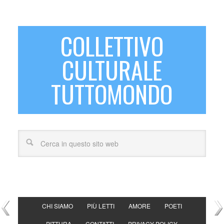
COLLETTIVO
CULTURALE
TUTTOMONDO
CHI SIAMO
PIÙ LETTI
AMORE
POETI
PITTURA
CONTATTI
PRIVACY POLICY