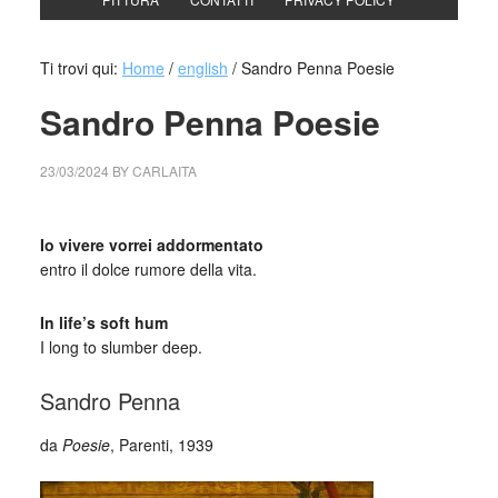
Ti trovi qui:
Home
/
english
/
Sandro Penna Poesie
Sandro Penna Poesie
23/03/2024
BY
CARLAITA
cctm collettivo culturale tuttomondo Sandro Penna Poesie
Io vivere vorrei addormentato
entro il dolce rumore della vita.
In life’s soft hum
I long to slumber deep.
Sandro Penna
da
Poesie
, Parenti, 1939
_