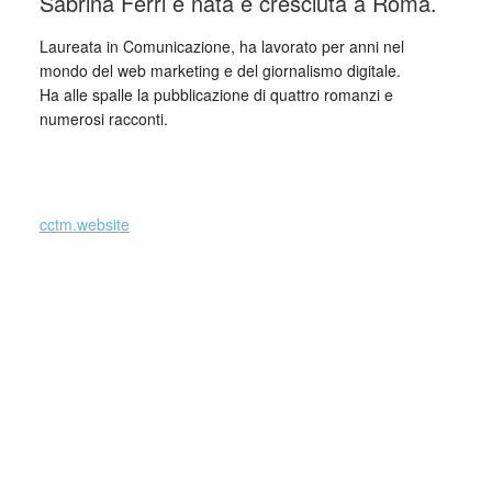
Sabrina Ferri è nata e cresciuta a Roma.
Laureata in Comunicazione, ha lavorato per anni nel
mondo del web marketing e del giornalismo digitale.
Ha alle spalle la pubblicazione di quattro romanzi e
numerosi racconti.
_
cctm.website
(Si precisa che la diffusione di testi o immagini è solo a
carattere divulgativo della cultura e senza alcuno scopo di
lucro, nè rappresenta una testata giornalistica in quanto
viene aggiornata senza alcuna periodicità specifica. Non
può pertanto considerarsi un prodotto editoriale ai sensi
della legge n. 62 del 7.03.2001.
Nel caso si dovesse involontariamente ledere un qualsiasi
copyright d’autore, il contenuto verrà rimosso
immediatamente su segnalazione del detentore dell’avente