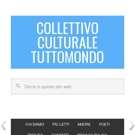
COLLETTIVO
CULTURALE
TUTTOMONDO
CHI SIAMO
PIÙ LETTI
AMORE
POETI
PITTURA
CONTATTI
PRIVACY POLICY