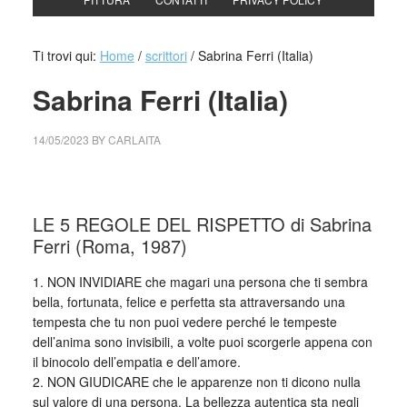
Ti trovi qui:
Home
/
scrittori
/
Sabrina Ferri (Italia)
Sabrina Ferri (Italia)
14/05/2023
BY
CARLAITA
cctm collettivo culturale tuttomondo Sabrina Ferri (Italia)
LE 5 REGOLE DEL RISPETTO di Sabrina
Ferri (Roma, 1987)
1. NON INVIDIARE che magari una persona che ti sembra
bella, fortunata, felice e perfetta sta attraversando una
tempesta che tu non puoi vedere perché le tempeste
dell’anima sono invisibili, a volte puoi scorgerle appena con
il binocolo dell’empatia e dell’amore.
2. NON GIUDICARE che le apparenze non ti dicono nulla
sul valore di una persona. La bellezza autentica sta negli