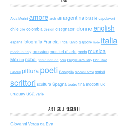
TAG
amore
argentina
brasile
capolavori
Alda Merini
architetti
english
donne
chile
colombia
disegnatori
cile
design
italia
Francia
fotografia
espana
Frida Kahlo
giappone
iliade
musica
messico
mestieri d' arte
made in italy
moda
nobel
México
pablo neruda
perù
Philippe Jaroussky
Pier Paolo
poeti
pittura
registi
Portogallo
racconti brevi
Pasolini
scrittori
scultura
Spagna
uk
tina modotti
teatro
usa
uruguay
varie
ARTICOLI RECENTI
Giovanni Verga da Eva