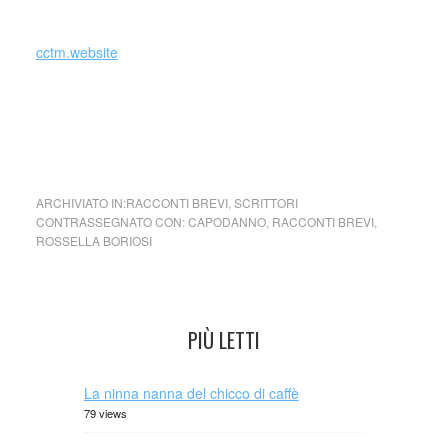
cctm.website
Rossella Boriosi (Italia)
ARCHIVIATO IN:
RACCONTI BREVI
,
SCRITTORI
CONTRASSEGNATO CON:
CAPODANNO
,
RACCONTI BREVI
,
ROSSELLA BORIOSI
PIÙ LETTI
La ninna nanna del chicco di caffè
79 views