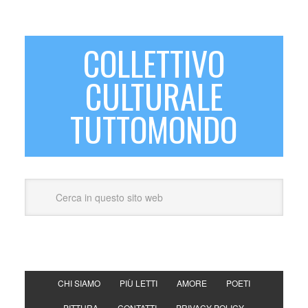
COLLETTIVO
CULTURALE
TUTTOMONDO
CHI SIAMO
PIÙ LETTI
AMORE
POETI
PITTURA
CONTATTI
PRIVACY POLICY