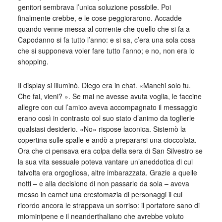
genitori sembrava l’unica soluzione possibile. Poi
finalmente crebbe, e le cose peggiorarono. Accadde
quando venne messa al corrente che quello che si fa a
Capodanno si fa tutto l’anno: e si sa, c’era una sola cosa
che si supponeva voler fare tutto l’anno; e no, non era lo
shopping.
Il display si illuminò. Diego era in chat. «Manchi solo tu.
Che fai, vieni? ». Se mai ne avesse avuta voglia, le faccine
allegre con cui l’amico aveva accompagnato il messaggio
erano così in contrasto col suo stato d’animo da toglierle
qualsiasi desiderio. «No» rispose laconica. Sistemò la
copertina sulle spalle e andò a prepararsi una cioccolata.
Ora che ci pensava era colpa della sera di San Silvestro se
la sua vita sessuale poteva vantare un’aneddotica di cui
talvolta era orgogliosa, altre imbarazzata. Grazie a quelle
notti – e alla decisione di non passarle da sola – aveva
messo in carnet una crestomazia di personaggi il cui
ricordo ancora le strappava un sorriso: il portatore sano di
miominipene e il neanderthaliano che avrebbe voluto