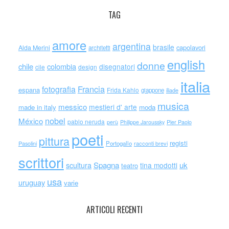
TAG
amore
argentina
brasile
capolavori
Alda Merini
architetti
english
donne
chile
colombia
disegnatori
cile
design
italia
Francia
fotografia
espana
Frida Kahlo
giappone
iliade
musica
messico
mestieri d' arte
made in italy
moda
nobel
México
pablo neruda
perù
Philippe Jaroussky
Pier Paolo
poeti
pittura
registi
Portogallo
racconti brevi
Pasolini
scrittori
scultura
Spagna
uk
tina modotti
teatro
usa
uruguay
varie
ARTICOLI RECENTI