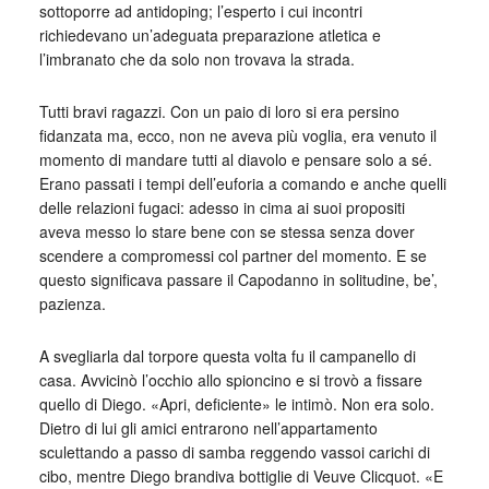
sottoporre ad antidoping; l’esperto i cui incontri
richiedevano un’adeguata preparazione atletica e
l’imbranato che da solo non trovava la strada.
Tutti bravi ragazzi. Con un paio di loro si era persino
fidanzata ma, ecco, non ne aveva più voglia, era venuto il
momento di mandare tutti al diavolo e pensare solo a sé.
Erano passati i tempi dell’euforia a comando e anche quelli
delle relazioni fugaci: adesso in cima ai suoi propositi
aveva messo lo stare bene con se stessa senza dover
scendere a compromessi col partner del momento. E se
questo significava passare il Capodanno in solitudine, be’,
pazienza.
A svegliarla dal torpore questa volta fu il campanello di
casa. Avvicinò l’occhio allo spioncino e si trovò a fissare
quello di Diego. «Apri, deficiente» le intimò. Non era solo.
Dietro di lui gli amici entrarono nell’appartamento
sculettando a passo di samba reggendo vassoi carichi di
cibo, mentre Diego brandiva bottiglie di Veuve Clicquot. «E