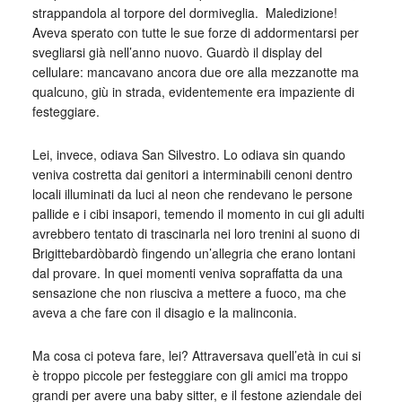
strappandola al torpore del dormiveglia. Maledizione!
Aveva sperato con tutte le sue forze di addormentarsi per
svegliarsi già nell’anno nuovo. Guardò il display del
cellulare: mancavano ancora due ore alla mezzanotte ma
qualcuno, giù in strada, evidentemente era impaziente di
festeggiare.
Lei, invece, odiava San Silvestro. Lo odiava sin quando
veniva costretta dai genitori a interminabili cenoni dentro
locali illuminati da luci al neon che rendevano le persone
pallide e i cibi insapori, temendo il momento in cui gli adulti
avrebbero tentato di trascinarla nei loro trenini al suono di
Brigittebardòbardò fingendo un’allegria che erano lontani
dal provare. In quei momenti veniva sopraffatta da una
sensazione che non riusciva a mettere a fuoco, ma che
aveva a che fare con il disagio e la malinconia.
Ma cosa ci poteva fare, lei? Attraversava quell’età in cui si
è troppo piccole per festeggiare con gli amici ma troppo
grandi per avere una baby sitter, e il festone aziendale dei