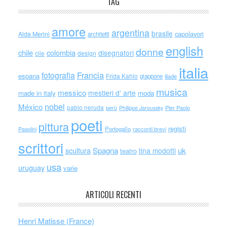
TAG
amore
argentina
brasile
capolavori
Alda Merini
architetti
english
donne
chile
colombia
disegnatori
cile
design
italia
Francia
fotografia
espana
Frida Kahlo
giappone
iliade
musica
messico
mestieri d' arte
made in italy
moda
nobel
México
pablo neruda
perù
Philippe Jaroussky
Pier Paolo
poeti
pittura
registi
Portogallo
racconti brevi
Pasolini
scrittori
scultura
Spagna
uk
tina modotti
teatro
usa
uruguay
varie
ARTICOLI RECENTI
Henri Matisse (France)