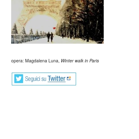
opera: Magdalena Luna,
Winter walk in Paris
Fabrizio Caramagna (Torino, 1969) si
definisce “un ricercatore di meraviglie”.
I suoi aforismi sono apparsi su riviste e antologie
internazionali e sono stati tradotti in undici lingue.