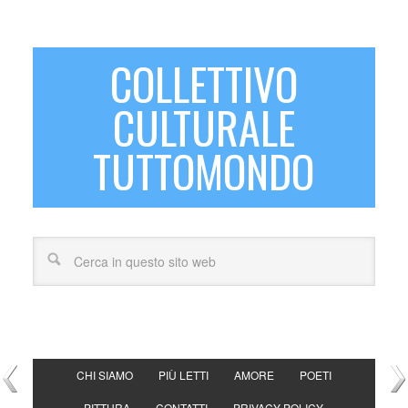
COLLETTIVO
CULTURALE
TUTTOMONDO
CHI SIAMO
PIÙ LETTI
AMORE
POETI
PITTURA
CONTATTI
PRIVACY POLICY