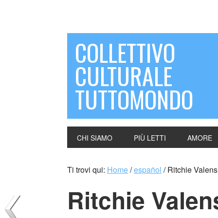
COLLETTIVO
CULTURALE
TUTTOMONDO
CHI SIAMO
PIÙ LETTI
AMORE
Ti trovi qui:
Home
/
español
/
Ritchie Valens
Ritchie Valen