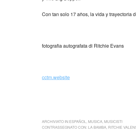
Con tan solo 17 años, la vida y trayectori
fotografia autografata di Ritchie Evans
cctm.website
Para bailar La Bamba … Ritc
ARCHIVIATO IN:
ESPAÑOL
,
MUSICA
,
MUSICISTI
CONTRASSEGNATO CON:
LA BAMBA
,
RITCHIE VALEN