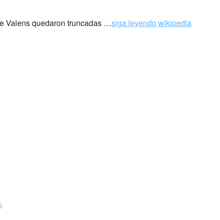
a de Valens quedaron truncadas …
siga leyendo wikipedia
hie Valens (1941 – 1959)
S