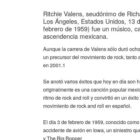
Ritchie Valens, seudónimo de Ric
Los Ángeles, Estados Unidos, 13 
febrero de 1959) fue un músico, ca
ascendencia mexicana.
Aunque la carrera de Valens sólo duró ocho 
un precursor del movimiento de rock, tanto 
en 2001.1​
Se anotó varios éxitos que hoy en día son h
originalmente es una canción popular mexic
ritmo de rock and roll y convirtió en un éxi
movimiento de rock and roll en español.
El día 3 de febrero de 1959, conocido como
accidente de avión en Iowa, un siniestro q
y The Big Bopper.