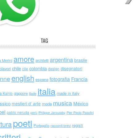
TAG
amore
argentina
brasile
a Merini
architetti
chile
colombia
disegnatori
olavori
cile
design
english
nne
Francia
fotografia
espana
italia
made in italy
da Kahlo
giappone
iliade
musica
ssico
México
mestieri d' arte
moda
bel
pablo neruda
perù
Philippe Jaroussky
Pier Paolo Pasolini
poeti
ttura
registi
Portogallo
racconti brevi
rittori