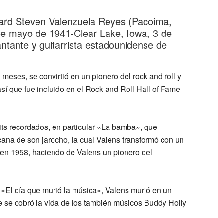
hard Steven Valenzuela Reyes (Pacoima,
de mayo de 1941-Clear Lake, Iowa, 3 de
ntante y guitarrista estadounidense de
meses, se convirtió en un pionero del rock and roll y
así que fue incluido en el Rock and Roll Hall of Fame
its recordados, en particular «La bamba», que
ana de son jarocho, la cual Valens transformó con un
to en 1958, haciendo de Valens un pionero del
 «El día que murió la música», Valens murió en un
ue se cobró la vida de los también músicos Buddy Holly