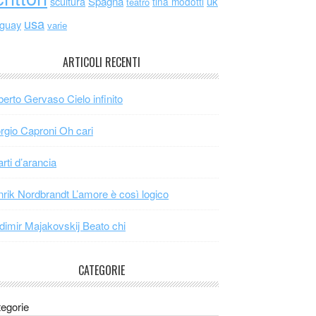
scultura
Spagna
uk
tina modotti
teatro
usa
uguay
varie
ARTICOLI RECENTI
erto Gervaso Cielo infinito
rgio Caproni Oh cari
arti d’arancia
rik Nordbrandt L’amore è così logico
dimir Majakovskij Beato chi
CATEGORIE
egorie