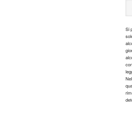
Si 
sol
alc
gio
alc
con
leg
Nel
qua
rim
det