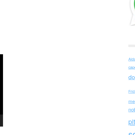
ns
Ald
cap
do
Fri
me
no
pi
sc