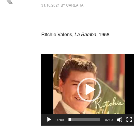
31/10/2021
BY
CARLAITA
collettivo culturale tuttomondo Ritchie Vale
Ritchie Valens,
La Bamba
, 1958
_
Video
Player
00:00
02:03
_