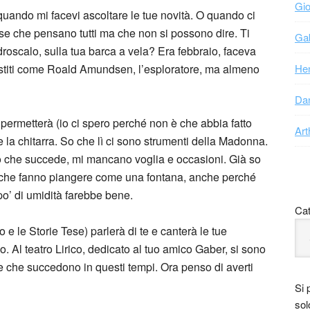
Gio
quando mi facevi ascoltare le tue novità. O quando ci
se che pensano tutti ma che non si possono dire. Ti
Gab
Idroscalo, sulla tua barca a vela? Era febbraio, faceva
stiti come Roald Amundsen, l’esploratore, ma almeno
Hen
Dan
 permetterà (io ci spero perché non è che abbia fatto
Art
e e la chitarra. So che lì ci sono strumenti della Madonna.
llo che succede, mi mancano voglia e occasioni. Già so
le che fanno piangere come una fontana, anche perché
o’ di umidità farebbe bene.
Cat
io e le Storie Tese) parlerà di te e canterà le tue
o. Al teatro Lirico, dedicato al tuo amico Gaber, si sono
e che succedono in questi tempi. Ora penso di averti
Si 
sol