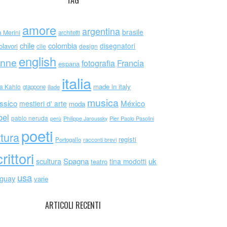
TAG
amore
argentina
brasile
a Merini
architetti
chile
colombia
disegnatori
olavori
cile
design
english
nne
Francia
fotografia
espana
italia
made in italy
da Kahlo
giappone
iliade
musica
ssico
México
mestieri d' arte
moda
bel
pablo neruda
perù
Philippe Jaroussky
Pier Paolo Pasolini
poeti
ttura
registi
Portogallo
racconti brevi
rittori
scultura
Spagna
uk
tina modotti
teatro
usa
uguay
varie
ARTICOLI RECENTI