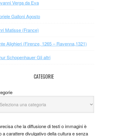
vanni Verga da Eva
riele Galloni Agosto
ri Matisse (France)
te Alighieri (Firenze, 1265 – Ravenna,1321)
hur Schopenhauer Gli altri
CATEGORIE
egorie
precisa che la diffusione di testi o immagini è
o a carattere divulgativo della cultura e senza