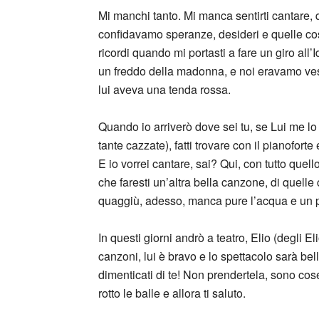
Mi manchi tanto. Mi manca sentirti cantare, 
confidavamo speranze, desideri e quelle co
ricordi quando mi portasti a fare un giro all’
un freddo della madonna, e noi eravamo ve
lui aveva una tenda rossa.
Quando io arriverò dove sei tu, se Lui me lo
tante cazzate), fatti trovare con il pianofort
E io vorrei cantare, sai? Qui, con tutto que
che faresti un’altra bella canzone, di quel
quaggiù, adesso, manca pure l’acqua e un p
In questi giorni andrò a teatro, Elio (degli El
canzoni, lui è bravo e lo spettacolo sarà bell
dimenticati di te! Non prendertela, sono cos
rotto le balle e allora ti saluto.