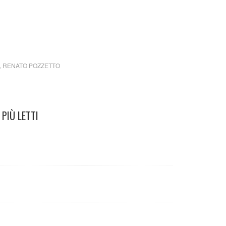
o Pozzetto a Enzo Jannacci
,
RENATO POZZETTO
PIÙ LETTI