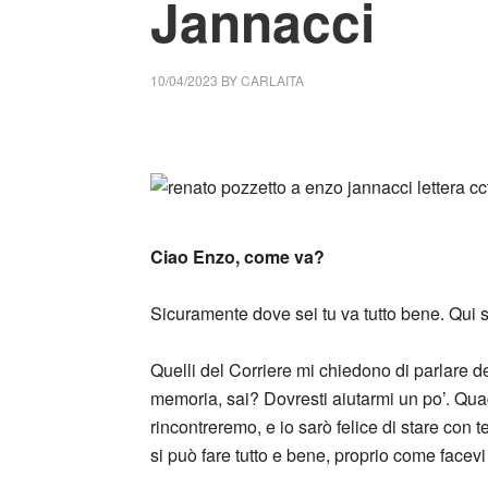
Jannacci
10/04/2023
BY
CARLAITA
cctm collettivo culturale tuttomondo Renat
_
Ciao Enzo, come va?
Sicuramente dove sei tu va tutto bene. Qui s
Quelli del Corriere mi chiedono di parlare de
memoria, sai? Dovresti aiutarmi un po’. Qua
rincontreremo, e io sarò felice di stare con t
si può fare tutto e bene, proprio come facev