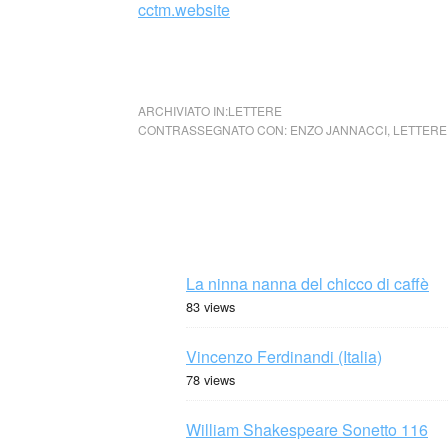
cctm.website
cctm collettivo culturale tuttomondo Renat
ARCHIVIATO IN:
LETTERE
CONTRASSEGNATO CON:
ENZO JANNACCI
,
LETTERE
La ninna nanna del chicco di caffè
83 views
Vincenzo Ferdinandi (Italia)
78 views
William Shakespeare Sonetto 116