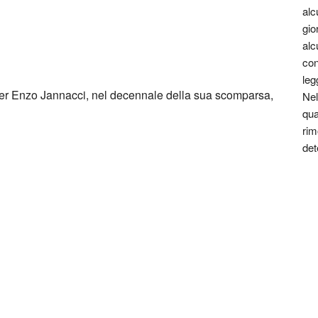
alc
gio
alc
con
leg
per Enzo Jannacci, nel decennale della sua scomparsa,
Nel
qua
rim
det