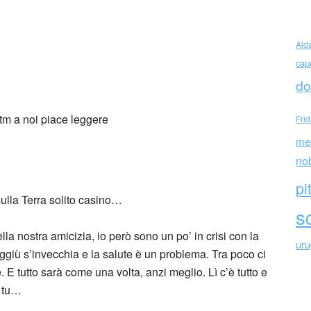
Ald
cap
o Pozzetto a Enzo Jannacci
do
Fri
me
no
pi
ulla Terra solito casino…
sc
lla nostra amicizia, io però sono un po’ in crisi con la
ur
ggiù s’invecchia e la salute è un problema. Tra poco ci
e. E tutto sarà come una volta, anzi meglio. Lì c’è tutto e
i tu…