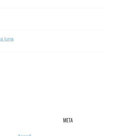
la luna
META
Accedi