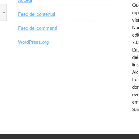
Que
rap
Feed dei contenuti
vie
Non
Feed dei commenti
edi
WordPress.org
7.0
L’a
dei
link
Alc
tra
dom
eve
ema
Sar