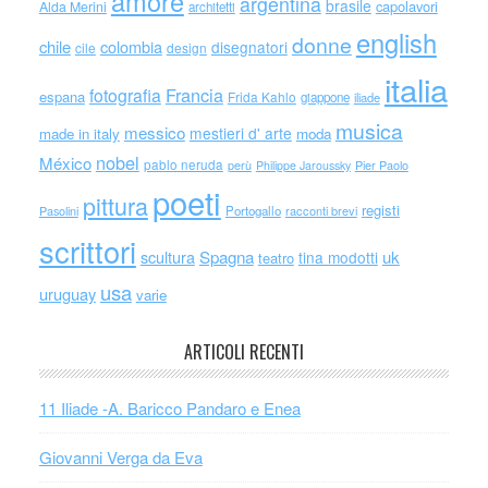
amore
argentina
brasile
capolavori
Alda Merini
architetti
english
donne
chile
colombia
disegnatori
cile
design
italia
Francia
fotografia
espana
Frida Kahlo
giappone
iliade
musica
messico
mestieri d' arte
made in italy
moda
nobel
México
pablo neruda
perù
Philippe Jaroussky
Pier Paolo
poeti
pittura
registi
Portogallo
racconti brevi
Pasolini
scrittori
scultura
Spagna
uk
tina modotti
teatro
usa
uruguay
varie
ARTICOLI RECENTI
11 Iliade -A. Baricco Pandaro e Enea
Giovanni Verga da Eva