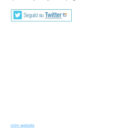
Rainer Maria Rilke, nome completo René
Karl Wilhelm Johann Josef Maria Rilke
(Praga, 4 dicembre 1875 – Les Planches,
29 dicembre 1926), è stato uno scrittore,
poeta e drammaturgo austriaco di origine
boema.
È considerato uno dei più importanti poeti di lingua tedesca
del XX secolo. Autore di opere sia in prosa che in poesia, è
famoso soprattutto per le Elegie duinesi (iniziate durante
un soggiorno a Duino), i Sonetti a Orfeo e I quaderni di
Malte Laurids Brigge.
cctm.website