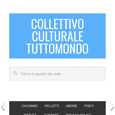
COLLETTIVO
CULTURALE
TUTTOMONDO
CHI SIAMO
PIÙ LETTI
AMORE
POETI
PITTURA
CONTATTI
PRIVACY POLICY