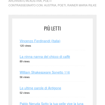
ARCHIVIATO IN:
AUSTRIA
,
POETI
CONTRASSEGNATO CON:
AUSTRIA
,
POETI
,
RAINER MARIA RILKE
PIÙ LETTI
Vincenzo Ferdinandi (Italia)
120 views
La ninna nanna del chicco di caffè
89 views
William Shakespeare Sonetto 116
56 views
Le ultime parole di Antigone
52 views
Pablo Neruda Sotto la tua pelle vive la luna