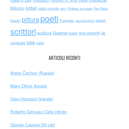
mestieri d' arte
made in italy
moda
nobel
México
pablo neruda
perù
Philippe Jaroussky
Pier Paolo
poeti
pittura
registi
Portogallo
racconti brevi
Pasolini
scrittori
scultura
Spagna
uk
tina modotti
teatro
usa
uruguay
varie
ARTICOLI RECENTI
Anton Čechov (Russia)
Mary Oliver Agosto
Glen Hansard (Irlanda)
Roberto Gervaso Cielo infinito
Giorgio Caproni Oh cari