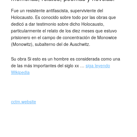
Fue un resistente antifascista, superviviente del
Holocausto. Es conocido sobre todo por las obras que
dedicó a dar testimonio sobre dicho Holocausto,
particularmente el relato de los diez meses que estuvo
prisionero en el campo de concentración de Monowice
(Monowitz), subalterno del de Auschwitz.
Su obra Si esto es un hombre es considerada como una
de las más importantes del siglo xx …
siga leyendo
Wikipedia
_
cctm.website
Tutti scoprono, più o meno presto nella loro vita … Todo el
mundo descubre, tarde o temprano … Primo Levi