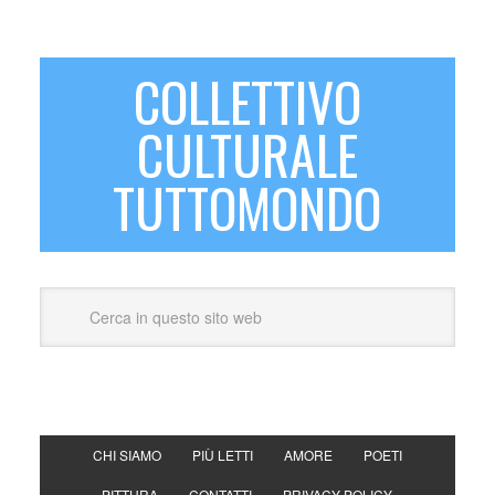
COLLETTIVO
CULTURALE
TUTTOMONDO
CHI SIAMO
PIÙ LETTI
AMORE
POETI
PITTURA
CONTATTI
PRIVACY POLICY