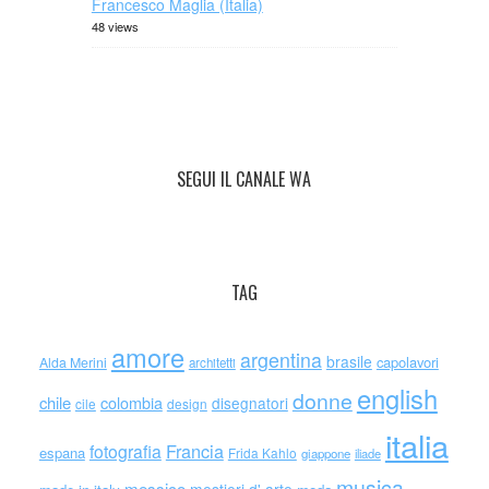
Francesco Maglia (Italia)
48 views
SEGUI IL CANALE WA
TAG
amore
argentina
brasile
capolavori
Alda Merini
architetti
english
donne
chile
colombia
disegnatori
cile
design
italia
Francia
fotografia
espana
Frida Kahlo
giappone
iliade
musica
messico