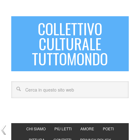
COLLETTIVO
CULTURALE
TUTTOMONDO
CHI SIAMO
PIÙ LETTI
AMORE
POETI
PITTURA
CONTATTI
PRIVACY POLICY