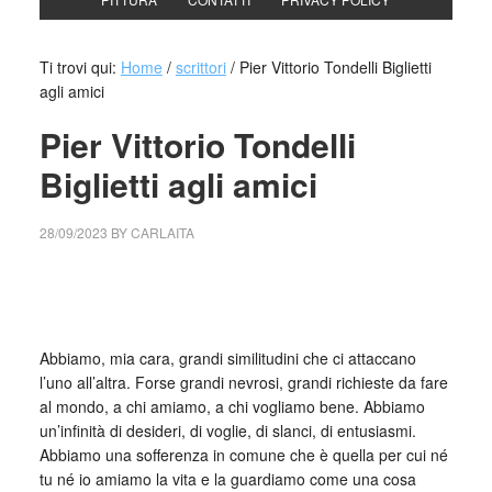
Ti trovi qui:
Home
/
scrittori
/
Pier Vittorio Tondelli Biglietti
agli amici
Pier Vittorio Tondelli
Biglietti agli amici
28/09/2023
BY
CARLAITA
cctm collettivo culturale tuttomondo Pier Vittorio Tondelli
Biglietti agli amici
Abbiamo, mia cara, grandi similitudini che ci attaccano
l’uno all’altra. Forse grandi nevrosi, grandi richieste da fare
al mondo, a chi amiamo, a chi vogliamo bene. Abbiamo
un’infinità di desideri, di voglie, di slanci, di entusiasmi.
Abbiamo una sofferenza in comune che è quella per cui né
tu né io amiamo la vita e la guardiamo come una cosa