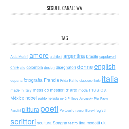
SEGUI IL CANALE WA
TAG
amore
argentina
brasile
capolavori
Alda Merini
architetti
english
donne
chile
colombia
disegnatori
cile
design
italia
Francia
fotografia
espana
Frida Kahlo
giappone
iliade
musica
messico
mestieri d' arte
made in italy
moda
nobel
México
pablo neruda
perù
Philippe Jaroussky
Pier Paolo
poeti
pittura
registi
Portogallo
racconti brevi
Pasolini
scrittori
scultura
Spagna
uk
tina modotti
teatro