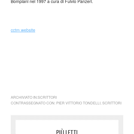
Bompiani nel 1997 a cura di Fulvio Panzeri.
_
cctm.website
cctm collettivo culturale tuttomondo Pier Vittorio Tondelli
Biglietti agli amici
ARCHIVIATO IN:
SCRITTORI
CONTRASSEGNATO CON:
PIER VITTORIO TONDELLI
,
SCRITTORI
PIÙ LETTI