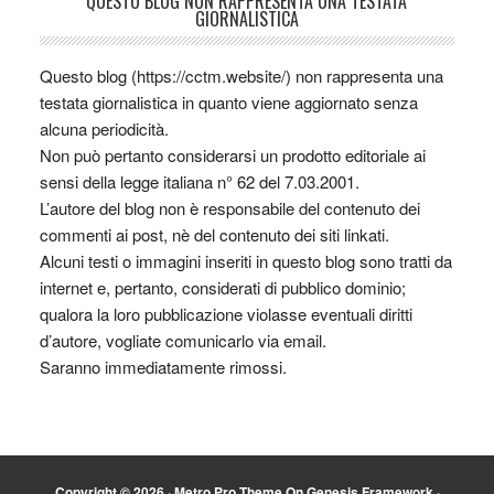
QUESTO BLOG NON RAPPRESENTA UNA TESTATA
GIORNALISTICA
Questo blog (https://cctm.website/) non rappresenta una
testata giornalistica in quanto viene aggiornato senza
alcuna periodicità.
Non può pertanto considerarsi un prodotto editoriale ai
sensi della legge italiana n° 62 del 7.03.2001.
L’autore del blog non è responsabile del contenuto dei
commenti ai post, nè del contenuto dei siti linkati.
Alcuni testi o immagini inseriti in questo blog sono tratti da
internet e, pertanto, considerati di pubblico dominio;
qualora la loro pubblicazione violasse eventuali diritti
d’autore, vogliate comunicarlo via email.
Saranno immediatamente rimossi.
Copyright © 2026 ·
Metro Pro Theme
On
Genesis Framework
·