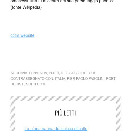
omosessualità fu al centro del suo personaggio pubblico.
(fonte Wikipedia)
_
cctm.website
cctm collettivo culturale tuttomondo Pier Paolo Pasolini
(Italia)
ARCHIVIATO IN:
ITALIA
,
POETI
,
REGISTI
,
SCRITTORI
CONTRASSEGNATO CON:
ITALIA
,
PIER PAOLO PASOLINI
,
POETI
,
REGISTI
,
SCRITTORI
PIÙ LETTI
La ninna nanna del chicco di caffè