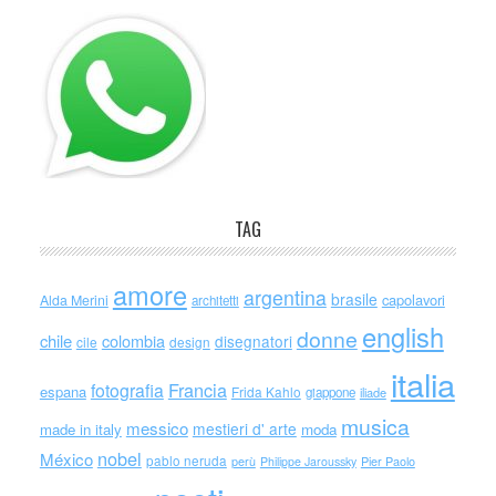
TAG
amore
argentina
brasile
capolavori
Alda Merini
architetti
english
donne
chile
colombia
disegnatori
cile
design
italia
Francia
fotografia
espana
Frida Kahlo
giappone
iliade
musica
messico
mestieri d' arte
made in italy
moda
nobel
México
pablo neruda
perù
Philippe Jaroussky
Pier Paolo