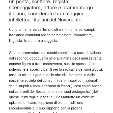
un poeta, scrittore, regista,
sceneggiatore, attore e drammaturgo
italiano; considerato tra i maggiori
intellettuali italiani del Novecento.
Culturalmente versatile, si distinse in numerosi campi,
lasciando contributi anche come pittore, romanziere,
linguista, traduttore e saggista.
Attento osservatore dei cambiamenti della società italiana
dal secondo dopoguerra sino alla metà degli anni settanta,
nonché figura a tratti controversa, suscitò spesso forti
polemiche e accesi dibattiti per la radicalità dei suoi giudizi,
assai critici nei riguardi delle abitudini borghesi e della
nascente società dei consumi (definì i suoi connazionali
“bruti stupidi automi adoratori di feticci”), così come anche
nei confronti del Sessantotto e dei suoi protagonisti (definì
questi ultimi “figli di papà” e il Sessantotto un evidente
episodio di “sacro teppismo di eletta tradizione
risorgimentale”). Il suo rapporto con la propria