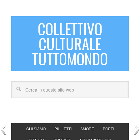
COLLETTIVO
CULTURALE
TUTTOMONDO
CHI SIAMO
PIÙ LETTI
AMORE
POETI
PITTURA
CONTATTI
PRIVACY POLICY