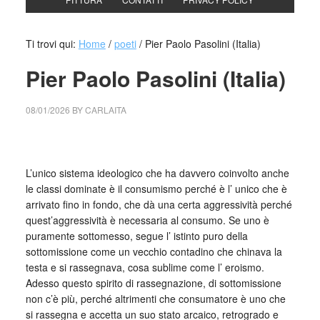
Ti trovi qui:
Home
/
poeti
/
Pier Paolo Pasolini (Italia)
Pier Paolo Pasolini (Italia)
08/01/2026
BY
CARLAITA
cctm collettivo culturale tuttomondo Pier Paolo Pasolini
(Italia)
L’unico sistema ideologico che ha davvero coinvolto anche
le classi dominate è il consumismo perché è l’ unico che è
arrivato fino in fondo, che dà una certa aggressività perché
quest’aggressività è necessaria al consumo. Se uno è
puramente sottomesso, segue l’ istinto puro della
sottomissione come un vecchio contadino che chinava la
testa e si rassegnava, cosa sublime come l’ eroismo.
Adesso questo spirito di rassegnazione, di sottomissione
non c’è più, perché altrimenti che consumatore è uno che
si rassegna e accetta un suo stato arcaico, retrogrado e