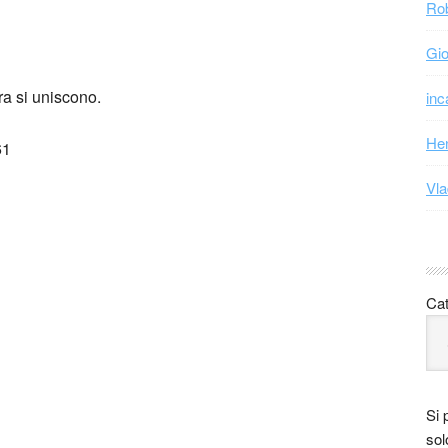
Rob
Gio
ra si uniscono.
inc
Hen
61
Vla
Cat
Si 
sol