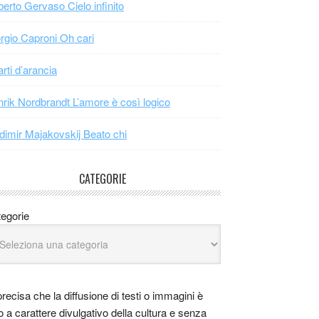
erto Gervaso Cielo infinito
rgio Caproni Oh cari
arti d’arancia
rik Nordbrandt L’amore è così logico
dimir Majakovskij Beato chi
CATEGORIE
egorie
precisa che la diffusione di testi o immagini è
o a carattere divulgativo della cultura e senza