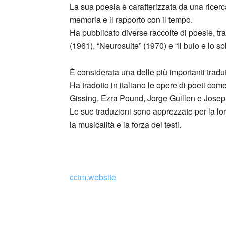
La sua poesia è caratterizzata da una ricerca
memoria e il rapporto con il tempo.
Ha pubblicato diverse raccolte di poesie, tra
(1961), “Neurosuite” (1970) e “Il buio e lo s
È considerata una delle più importanti tradut
Ha tradotto in italiano le opere di poeti 
Gissing, Ezra Pound, Jorge Guillen e Jose
Le sue traduzioni sono apprezzate per la loro 
la musicalità e la forza dei testi.
_
cctm.website
Tutte le carte di lavoro di Margherita Guidacci
corrispondenza sono stati raccolti in un f