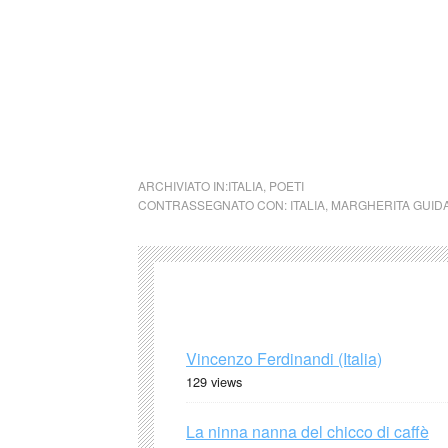
Alessandro Bonsanti del Gabinetto Vieussie
consultazione degli studiosi.
ARCHIVIATO IN:
ITALIA
,
POETI
CONTRASSEGNATO CON:
ITALIA
,
MARGHERITA GUID
Vincenzo Ferdinandi (Italia)
129 views
La ninna nanna del chicco di caffè