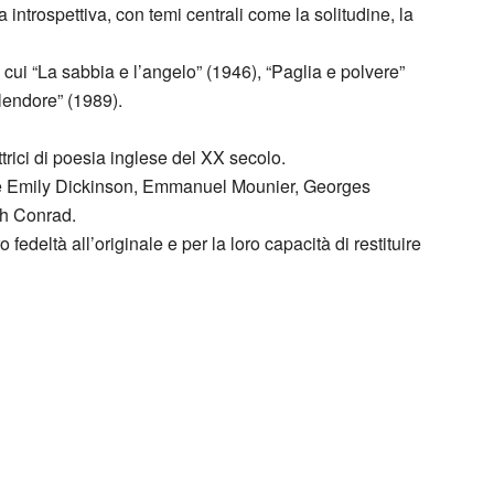
 introspettiva, con temi centrali come la solitudine, la
 cui “La sabbia e l’angelo” (1946), “Paglia e polvere”
plendore” (1989).
trici di poesia inglese del XX secolo.
come Emily Dickinson, Emmanuel Mounier, Georges
ph Conrad.
fedeltà all’originale e per la loro capacità di restituire
, quaderni, manoscritti, dattiloscritti, appunti,
ondo conservato presso l’Archivio Contemporaneo