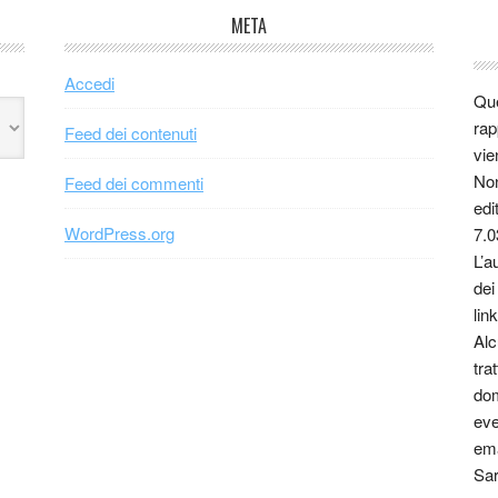
META
Accedi
Que
rap
Feed dei contenuti
vie
Non
Feed dei commenti
edi
WordPress.org
7.0
L’a
dei
link
Alc
tra
dom
eve
ema
Sar