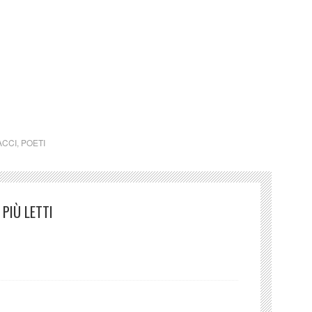
ux, Via Maggio 42, 50125 Firenze, aperto alla
ACCI
,
POETI
PIÙ LETTI