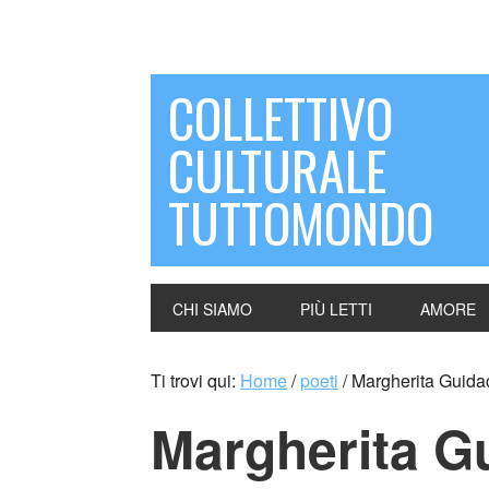
COLLETTIVO
CULTURALE
TUTTOMONDO
CHI SIAMO
PIÙ LETTI
AMORE
Ti trovi qui:
Home
/
poeti
/
Margherita Guidacc
Margherita Gui