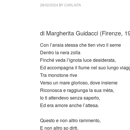
28/02/2024
BY
CARLAITA
cctm collettivo culturale tuttomondo Margheri
di Margherita Guidacci (Firenze, 
Con l’ansia stessa che tien vivo il seme
Dentro la nera zolla
Finché veda l’ignota luce desiderata,
Ed accompagna il fiume nel suo lungo viag
Tra monotone rive
Verso un mare glorioso, dove insieme
Riconosca e raggiunga la sua mèta,
Io ti attendevo senza saperlo,
Ed era amore anche l’attesa.
Questo e non altro rammento,
E non altro so dirti,