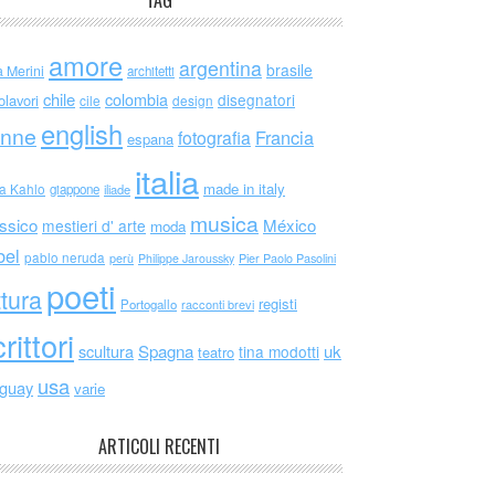
TAG
amore
argentina
brasile
a Merini
architetti
chile
colombia
disegnatori
olavori
cile
design
english
nne
Francia
fotografia
espana
italia
made in italy
da Kahlo
giappone
iliade
musica
ssico
México
mestieri d' arte
moda
bel
pablo neruda
perù
Philippe Jaroussky
Pier Paolo Pasolini
poeti
ttura
registi
Portogallo
racconti brevi
rittori
scultura
Spagna
uk
tina modotti
teatro
usa
uguay
varie
ARTICOLI RECENTI