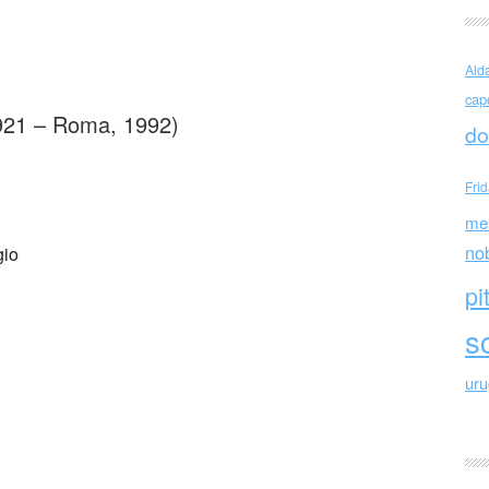
ta Guidacci (Italia)
Ald
cap
1921 – Roma, 1992)
do
Fri
me
no
gio
pi
sc
ur