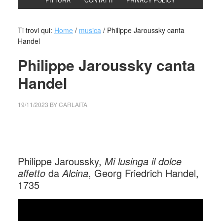
Ti trovi qui:
Home
/
musica
/
Philippe Jaroussky canta
Handel
Philippe Jaroussky canta
Handel
19/11/2023
BY
CARLAITA
cctm collettivo culturale tuttomondo Philippe Jaroussky
canta Handel
Philippe Jaroussky,
Mi lusinga il dolce
affetto
da
Alcina
, Georg Friedrich Handel,
1735