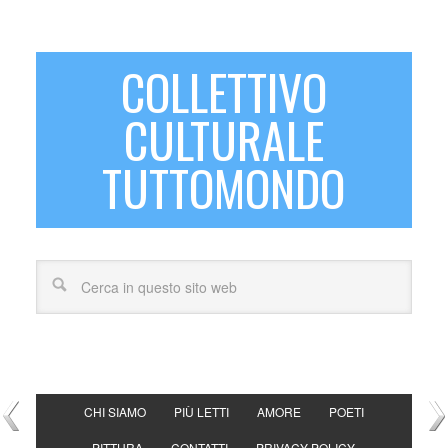
COLLETTIVO
CULTURALE
TUTTOMONDO
CHI SIAMO
PIÙ LETTI
AMORE
POETI
PITTURA
CONTATTI
PRIVACY POLICY