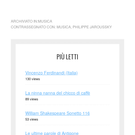
Philippe Jaroussky canta Handel
ARCHIVIATO IN:
MUSICA
CONTRASSEGNATO CON:
MUSICA
,
PHILIPPE JAROUSSKY
PIÙ LETTI
Vincenzo Ferdinandi (Italia)
130 views
La ninna nanna del chicco di caffè
89 views
William Shakespeare Sonetto 116
53 views
Le ultime parole di Antigone