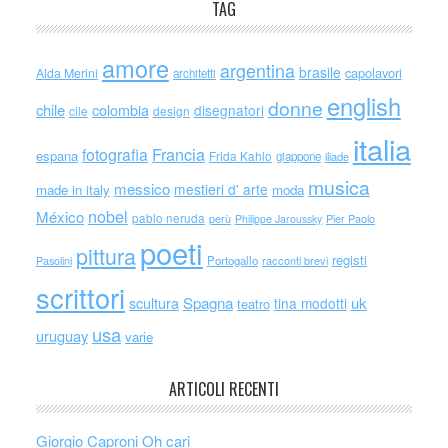
TAG
amore
argentina
brasile
capolavori
Alda Merini
architetti
english
donne
chile
colombia
disegnatori
cile
design
italia
Francia
fotografia
espana
Frida Kahlo
giappone
iliade
musica
messico
mestieri d' arte
made in italy
moda
nobel
México
pablo neruda
perù
Philippe Jaroussky
Pier Paolo
poeti
pittura
registi
Portogallo
racconti brevi
Pasolini
scrittori
scultura
Spagna
uk
tina modotti
teatro
usa
uruguay
varie
ARTICOLI RECENTI
Giorgio Caproni Oh cari