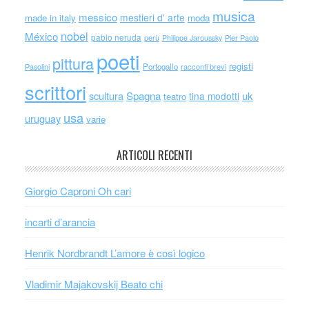
musica
messico
mestieri d' arte
made in italy
moda
nobel
México
pablo neruda
perù
Philippe Jaroussky
Pier Paolo
poeti
pittura
registi
Portogallo
racconti brevi
Pasolini
scrittori
scultura
Spagna
uk
tina modotti
teatro
usa
uruguay
varie
ARTICOLI RECENTI
Giorgio Caproni Oh cari
incarti d’arancia
Henrik Nordbrandt L’amore è così logico
Vladimir Majakovskij Beato chi