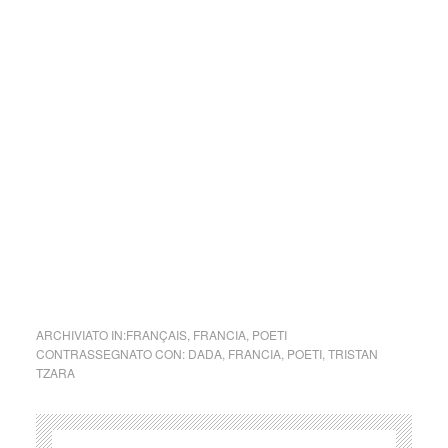
A Parigi, assieme alla moglie Greta Knutson e ad altri artisti
come André Breton, Philippe Soupault e Louis Aragon, fu
protagonista di attività artistiche rivoluzionarie con l’intento
di scioccare il pubblico e di disintegrare le strutture del
linguaggio.
Nel 1921 si distinse anche nel mondo del teatro con la sua
grande opera Cuore a gas, in cui i personaggi sono parti
del corpo, che comunicano con il pubblico coinvolgendolo
nella rappresentazione teatrale. (fonte Wikipedia)
ARCHIVIATO IN:
FRANÇAIS
,
FRANCIA
,
POETI
CONTRASSEGNATO CON:
DADA
,
FRANCIA
,
POETI
,
TRISTAN
TZARA