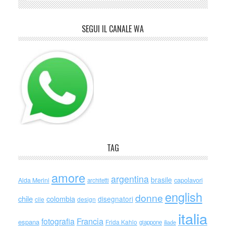
SEGUI IL CANALE WA
TAG
amore
argentina
brasile
capolavori
Alda Merini
architetti
english
donne
chile
colombia
disegnatori
cile
design
italia
Francia
fotografia
espana
Frida Kahlo
giappone
iliade