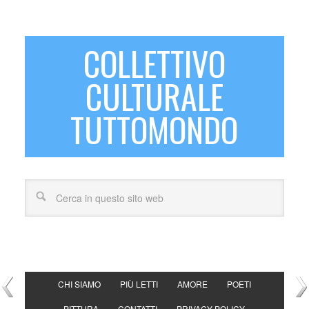
COLLETTIVO
CULTURALE
TUTTOMONDO
CHI SIAMO
PIÙ LETTI
AMORE
POETI
PITTURA
CONTATTI
PRIVACY POLICY