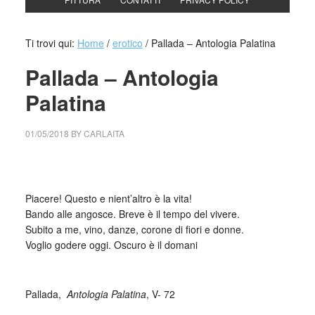
Ti trovi qui:
Home
/
erotico
/
Pallada – Antologia Palatina
Pallada – Antologia
Palatina
01/05/2018
BY
CARLAITA
centro cultural tina modotti caracas pallada
Piacere! Questo e nient’altro è la vita!
Bando alle angosce. Breve è il tempo del vivere.
Subito a me, vino, danze, corone di fiori e donne.
Voglio godere oggi. Oscuro è il domani
_
Pallada,
Antologia Palatina
, V- 72