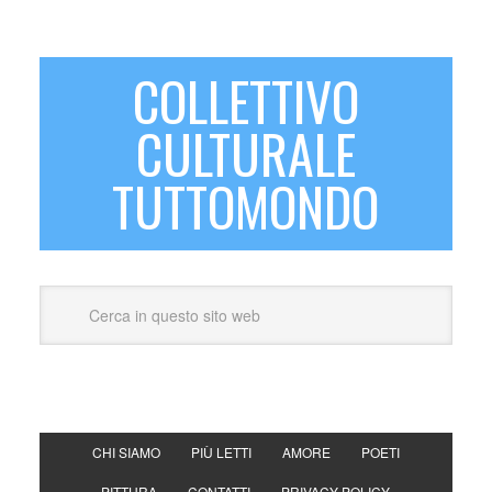
COLLETTIVO
CULTURALE
TUTTOMONDO
CHI SIAMO
PIÙ LETTI
AMORE
POETI
PITTURA
CONTATTI
PRIVACY POLICY