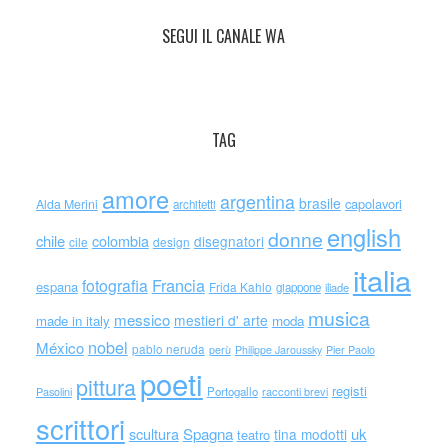
SEGUI IL CANALE WA
TAG
amore
argentina
brasile
capolavori
Alda Merini
architetti
english
donne
chile
colombia
disegnatori
cile
design
italia
Francia
fotografia
espana
Frida Kahlo
giappone
iliade
musica
messico
mestieri d' arte
made in italy
moda
nobel
México
pablo neruda
perù
Philippe Jaroussky
Pier Paolo
poeti
pittura
registi
Portogallo
racconti brevi
Pasolini
scrittori
scultura
Spagna
uk
tina modotti
teatro