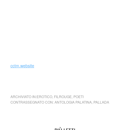
loro
weltaschauung
tipicamente di fine secolo (IV) e di fine
impero d’occidente, fine voluta dall’Imperatore Teodosio
con i suoi editti del 391 d.C. che decretarono la fine
dell’Impero Romano d’Occidente; e, poco dopo, Teodosio,
con la sua morte, diede inizio all’Impero Romano d’Oriente
(395 d.C.). -Biagio Carrubba
cctm.website
poesia erotica antologia palatina latino america cctm
ARCHIVIATO IN:
EROTICO
,
FILROUGE
,
POETI
CONTRASSEGNATO CON:
ANTOLOGIA PALATINA
,
PALLADA