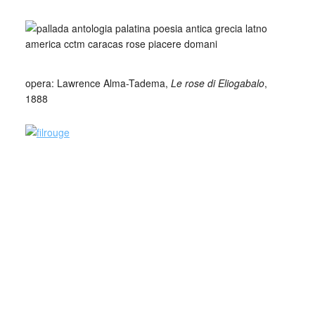
_
_
opera: Lawrence Alma-Tadema,
Le rose di Eliogabalo
,
1888
Pallada nacque ad Alessandria d’Egitto nella seconda metà
del IV secolo d.C. e fu contemporaneo dell’Imperatore
romano Arcadio. Esercitò la professione di maestro di
scuola elementare; morì nella prima metà del V secolo
d.C., quindi visse, all’incirca tra il 350 ed il 425 d.C.. Tutti
questi dati e queste date si ricavano dai suoi epigrammi,
inseriti nei vari libri dell’Antologia Palatina.
I suoi epigrammi sono tra i più belli di tutta l’Antologia
Palatina e si distinguono dagli altri epigrammi per il loro
realismo concreto, per la loro ricercatezza formale e per la