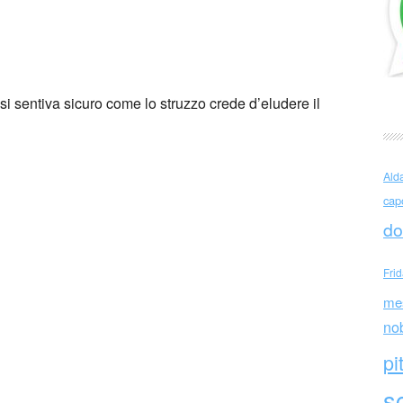
vevo Come lo struzzo
i sentiva sicuro come lo struzzo crede d’eludere il
Ald
cap
do
Fri
me
no
pi
sc