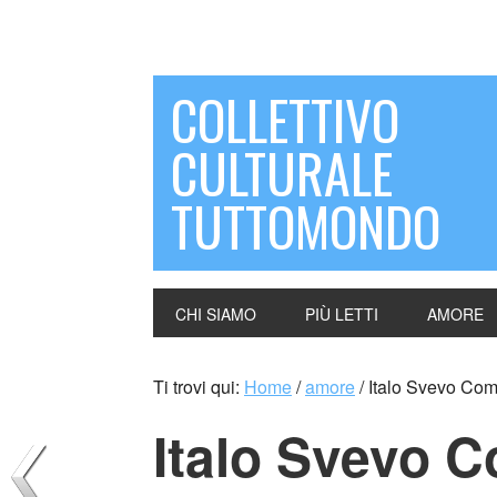
COLLETTIVO
CULTURALE
TUTTOMONDO
CHI SIAMO
PIÙ LETTI
AMORE
Ti trovi qui:
Home
/
amore
/
Italo Svevo Come
Italo Svevo C