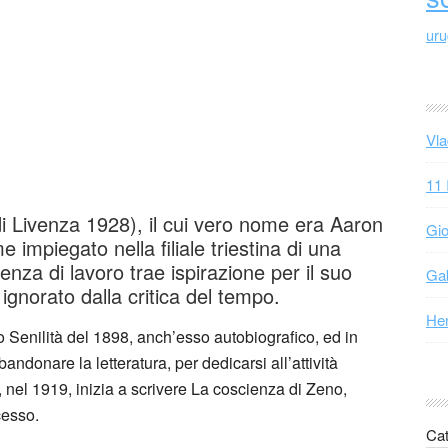
ur
Vla
11 
di Livenza 1928), il cui vero nome era Aaron
Gio
impiegato nella filiale triestina di una
za di lavoro trae ispirazione per il suo
Gab
gnorato dalla critica del tempo.
Hen
Senilità del 1898, anch’esso autobiografico, ed in
andonare la letteratura, per dedicarsi all’attività
 nel 1919, inizia a scrivere La coscienza di Zeno,
cesso.
Cat