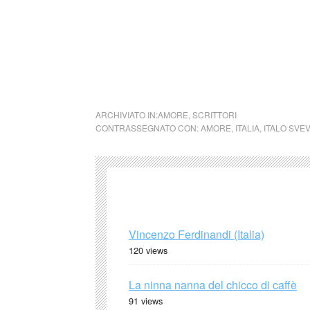
Nel caso si dovesse involontariamente ledere
rimosso immediatamente su segnalazione del 
cctm collettivo culturale tuttomon
ARCHIVIATO IN:
AMORE
,
SCRITTORI
CONTRASSEGNATO CON:
AMORE
,
ITALIA
,
ITALO SVE
Vincenzo Ferdinandi (Italia)
120 views
La ninna nanna del chicco di caffè
91 views