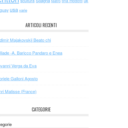
scultura
Spagna
uk
tina modotti
teatro
usa
uguay
varie
ARTICOLI RECENTI
dimir Majakovskij Beato chi
Iliade -A. Baricco Pandaro e Enea
vanni Verga da Eva
riele Galloni Agosto
ri Matisse (France)
CATEGORIE
egorie