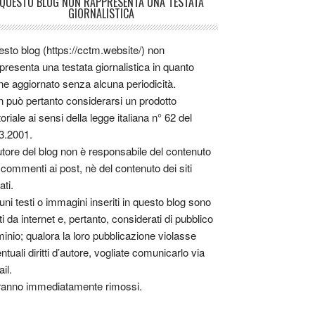
QUESTO BLOG NON RAPPRESENTA UNA TESTATA
GIORNALISTICA
sto blog (https://cctm.website/) non
presenta una testata giornalistica in quanto
ne aggiornato senza alcuna periodicità.
 può pertanto considerarsi un prodotto
toriale ai sensi della legge italiana n° 62 del
3.2001.
utore del blog non è responsabile del contenuto
 commenti ai post, nè del contenuto dei siti
ati.
uni testi o immagini inseriti in questo blog sono
tti da internet e, pertanto, considerati di pubblico
inio; qualora la loro pubblicazione violasse
ntuali diritti d’autore, vogliate comunicarlo via
il.
anno immediatamente rimossi.