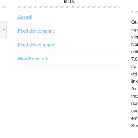
META
Accedi
Que
rap
Feed dei contenuti
vie
Non
Feed dei commenti
edi
WordPress.org
7.0
L’a
dei
link
Alc
tra
dom
eve
ema
Sar