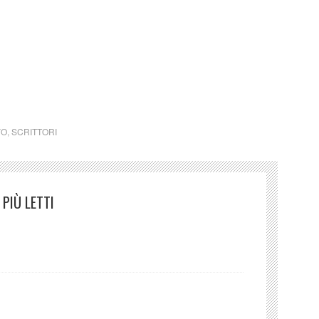
 un qualsiasi copyright d’autore, il contenuto verrà
detentore dell’avente diritto.
do Italo Svevo Come lo struzzo
VO
,
SCRITTORI
PIÙ LETTI