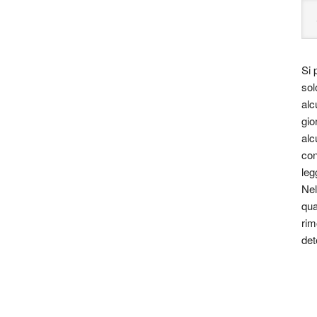
Si 
le essere un viaggio attraverso le varie
sol
 costume.
alc
gio
za, far nascere una riflessione, dare meraviglia in
alc
ssere perduta e stimolare la curiosità e la voglia di
con
 tutta la bellezza di luci, colori e d’ombre.
leg
Nel
pinto, o qualunque altra forma artistica che vi
qua
rim
ost. Questa è la mail di Carla carlaita@netscape.net
det
ini è solo a carattere divulgativo della cultura e senza
estata giornalistica in quanto viene aggiornata senza
o considerarsi un prodotto editoriale ai sensi della