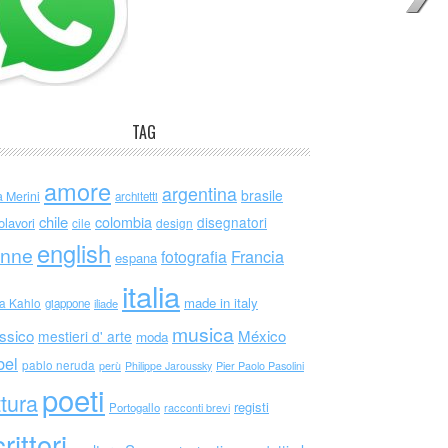
TAG
amore
argentina
brasile
a Merini
architetti
chile
colombia
disegnatori
olavori
cile
design
english
nne
Francia
fotografia
espana
italia
made in italy
da Kahlo
giappone
iliade
musica
ssico
México
mestieri d' arte
moda
bel
pablo neruda
perù
Philippe Jaroussky
Pier Paolo Pasolini
poeti
ttura
registi
Portogallo
racconti brevi
rittori