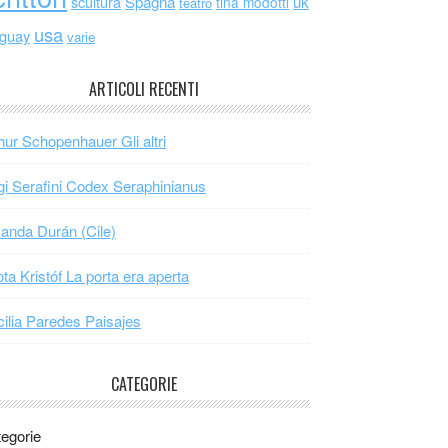
scultura
Spagna
uk
tina modotti
teatro
usa
uguay
varie
ARTICOLI RECENTI
hur Schopenhauer Gli altri
gi Serafini Codex Seraphinianus
nda Durán (Cile)
ta Kristóf La porta era aperta
ilia Paredes Paisajes
CATEGORIE
egorie