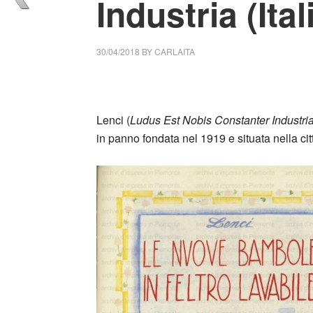
Industria (Ital
30/04/2018
BY
CARLAITA
collettivo culturale tuttomondo Ludus Est No
Lenci (
Ludus Est Nobis Constanter Industri
in panno fondata nel 1919 e situata nella c