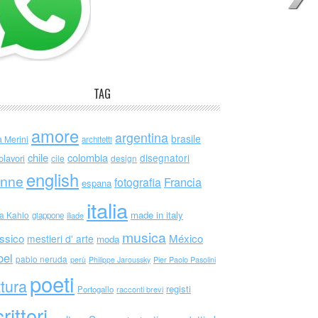
TAG
amore
argentina
brasile
a Merini
architetti
chile
colombia
disegnatori
olavori
cile
design
english
nne
Francia
fotografia
espana
italia
made in italy
da Kahlo
giappone
iliade
musica
ssico
México
mestieri d' arte
moda
bel
pablo neruda
perù
Philippe Jaroussky
Pier Paolo Pasolini
poeti
ttura
registi
Portogallo
racconti brevi
rittori