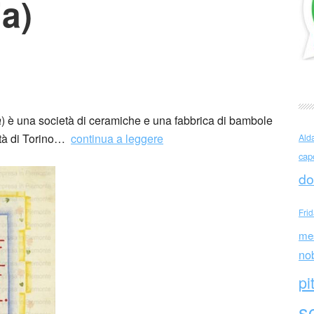
ia)
bis Constanter Industria lenci
a
) è una società di ceramiche e una fabbrica di bambole
ittà di Torino…
continua a leggere
Ald
cap
do
Fri
me
no
pi
sc