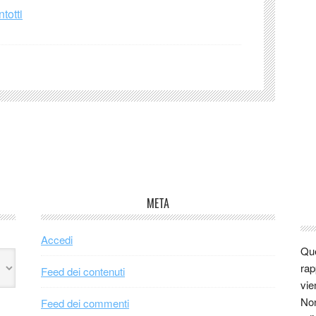
totti
META
Accedi
Que
rap
Feed dei contenuti
vie
Non
Feed dei commenti