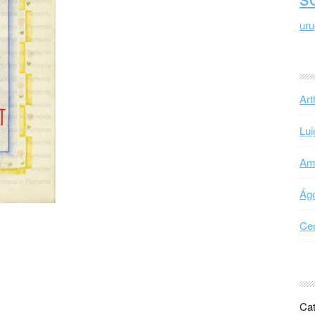
ur
Art
Lui
Ama
Ágo
Cec
Cat