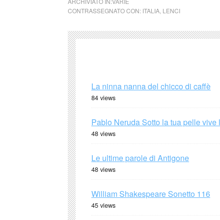
ARCHIVIATO IN:
VARIE
CONTRASSEGNATO CON:
ITALIA
,
LENCI
La ninna nanna del chicco di caffè
84 views
Pablo Neruda Sotto la tua pelle vive 
48 views
Le ultime parole di Antigone
48 views
William Shakespeare Sonetto 116
45 views