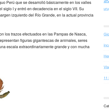
guo Perú que se desarrolló básicamente en los valles
l siglo I y entró en decadencia en el siglo VII. Su
ur
argen izquierdo del Río Grande, en la actual provincia
son los trazos efectuados en las Pampas de Nasca,
Gio
representan figuras gigantescas de animales, seres
inc
una escala extraordinariamente grande y con mucha
Hen
Vla
11 
Cat