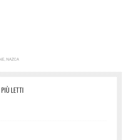
azione Giancarlo Ligabue
NE
,
NAZCA
PIÙ LETTI