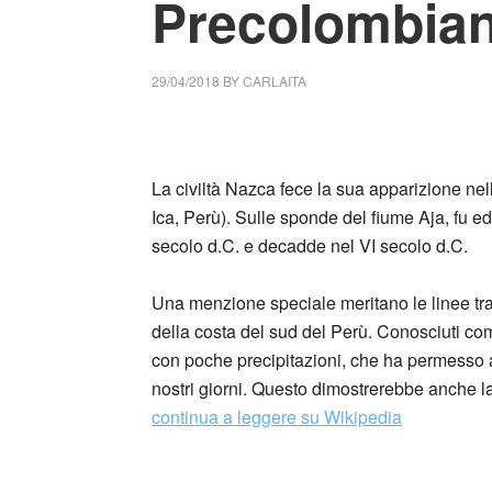
Precolombian
29/04/2018
BY
CARLAITA
collettivo culturale tuttomondo Nazca Fond
La civiltà Nazca fece la sua apparizione nel
Ica, Perù). Sulle sponde del fiume Aja, fu ed
secolo d.C. e decadde nel VI secolo d.C.
Una menzione speciale meritano le linee trac
della costa del sud del Perù. Conosciuti c
con poche precipitazioni, che ha permesso a 
nostri giorni. Questo dimostrerebbe anche
continua a leggere su Wikipedia
_