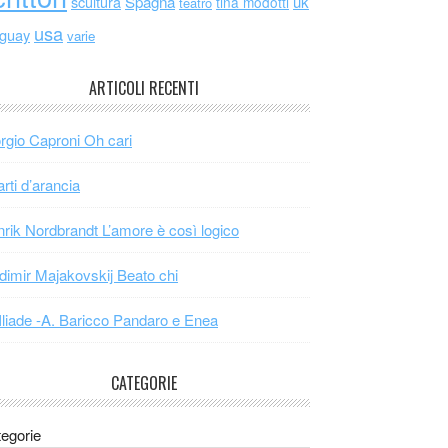
scultura
Spagna
uk
tina modotti
teatro
usa
uguay
varie
ARTICOLI RECENTI
rgio Caproni Oh cari
arti d’arancia
rik Nordbrandt L’amore è così logico
dimir Majakovskij Beato chi
Iliade -A. Baricco Pandaro e Enea
CATEGORIE
egorie