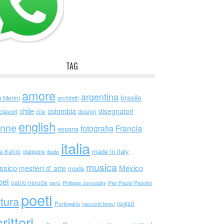
TAG
amore
argentina
brasile
a Merini
architetti
chile
colombia
disegnatori
olavori
cile
design
english
nne
Francia
fotografia
espana
italia
made in italy
da Kahlo
giappone
iliade
musica
ssico
México
mestieri d' arte
moda
bel
pablo neruda
perù
Philippe Jaroussky
Pier Paolo Pasolini
poeti
ttura
registi
Portogallo
racconti brevi
rittori