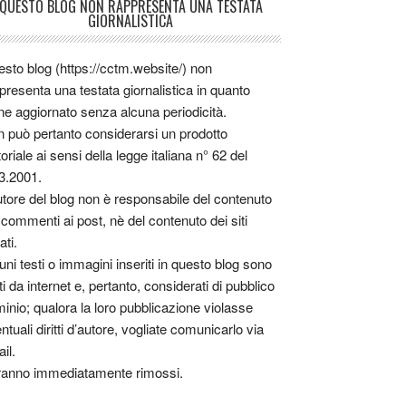
QUESTO BLOG NON RAPPRESENTA UNA TESTATA
GIORNALISTICA
sto blog (https://cctm.website/) non
presenta una testata giornalistica in quanto
ne aggiornato senza alcuna periodicità.
 può pertanto considerarsi un prodotto
toriale ai sensi della legge italiana n° 62 del
3.2001.
utore del blog non è responsabile del contenuto
 commenti ai post, nè del contenuto dei siti
ati.
uni testi o immagini inseriti in questo blog sono
tti da internet e, pertanto, considerati di pubblico
inio; qualora la loro pubblicazione violasse
ntuali diritti d’autore, vogliate comunicarlo via
il.
anno immediatamente rimossi.