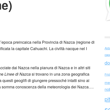
e)
azione Giancarlo Ligabue
l’epoca preincaica nella Provincia di Nazca (regione di
ificata la capitale Cahuachi. La civiltà nacque nel I
Ald
cap
do
ciate dai Nazca nella pianura di Nazca e in altri siti
ome
Linee di Nazca
si trovano in una zona geografica
Fri
questi geoglifi di giungere pressoché intatti sino ai
me
 la somma conoscenza della meteorologia dei Nazca….
no
pi
sc