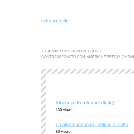
_
cctm.website
collettivo culturale tuttomondo Nazca Fond
ARCHIVIATO IN:SENZA CATEGORIA
CONTRASSEGNATO CON:
AMERICHE PRECOLOMBIA
Vincenzo Ferdinandi (Italia)
130 views
La ninna nanna del chicco di caffè
89 views