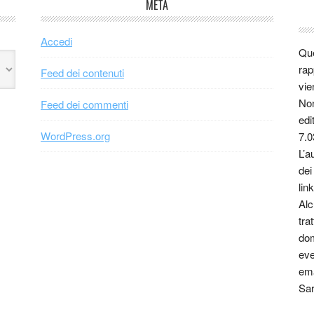
META
Accedi
Que
rap
Feed dei contenuti
vie
Non
Feed dei commenti
edi
WordPress.org
7.0
L’a
dei
link
Alc
tra
dom
eve
ema
Sar