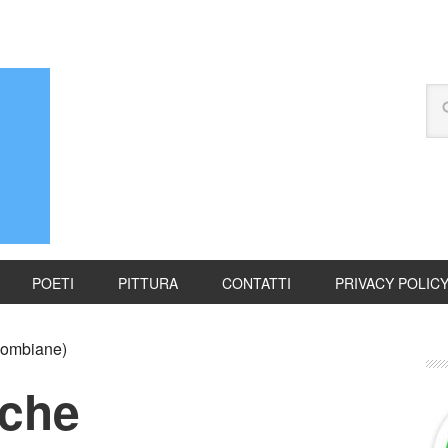
POETI
PITTURA
CONTATTI
PRIVACY POLIC
lombiane)
iche