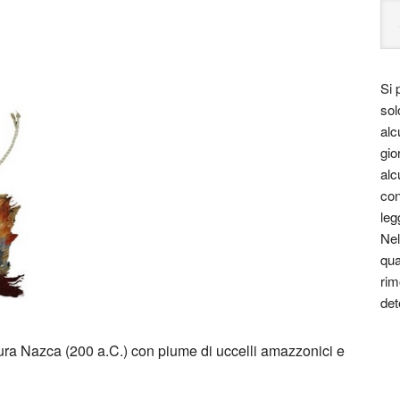
Si 
sol
alc
gio
alc
con
leg
Nel
qua
rim
det
ura Nazca (200 a.C.) con piume di uccelli amazzonici e