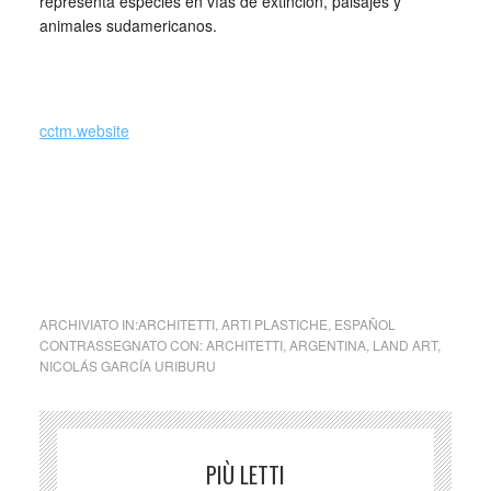
representa especies en vías de extinción, paisajes y
animales sudamericanos.
_
cctm.website
foto: Nicolás García Uriburu,
Colorazione del Gran Canale
,
Venezia, 1968
ARCHIVIATO IN:
ARCHITETTI
,
ARTI PLASTICHE
,
ESPAÑOL
CONTRASSEGNATO CON:
ARCHITETTI
,
ARGENTINA
,
LAND ART
,
NICOLÁS GARCÍA URIBURU
PIÙ LETTI