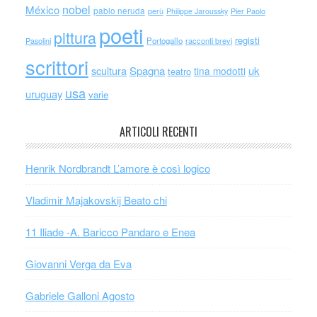
nobel
México
pablo neruda
perù
Philippe Jaroussky
Pier Paolo
poeti
pittura
registi
Portogallo
racconti brevi
Pasolini
scrittori
scultura
Spagna
uk
tina modotti
teatro
usa
uruguay
varie
ARTICOLI RECENTI
Henrik Nordbrandt L’amore è così logico
Vladimir Majakovskij Beato chi
11 Iliade -A. Baricco Pandaro e Enea
Giovanni Verga da Eva
Gabriele Galloni Agosto