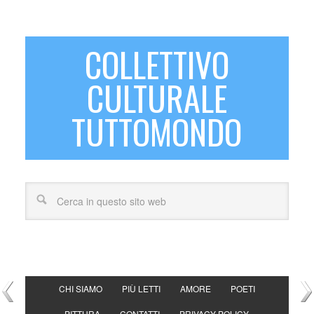
COLLETTIVO
CULTURALE
TUTTOMONDO
CHI SIAMO
PIÙ LETTI
AMORE
POETI
PITTURA
CONTATTI
PRIVACY POLICY