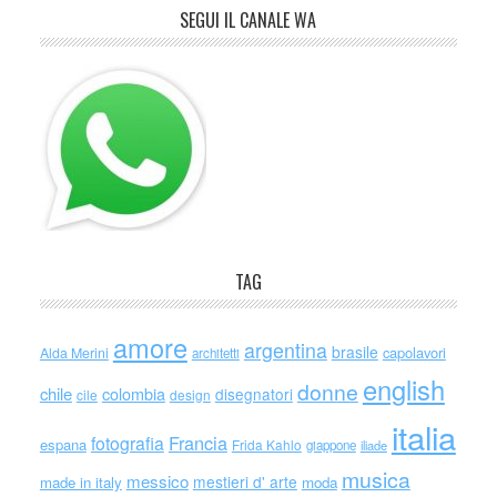
SEGUI IL CANALE WA
TAG
amore
argentina
brasile
capolavori
Alda Merini
architetti
english
donne
chile
colombia
disegnatori
cile
design
italia
Francia
fotografia
espana
Frida Kahlo
giappone
iliade
musica
messico
mestieri d' arte
made in italy
moda