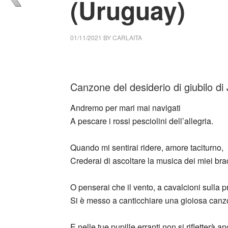
(Uruguay)
01/11/2021
BY
CARLAITA
colletivo culturale tuttomondo de
La rosa de
Canzone del desiderio di giubilo d
Andremo per mari mai navigati
A pescare i rossi pesciolini dell’allegria.
Quando mi sentirai ridere, amore taciturno,
Crederai di ascoltare la musica dei miei bracci
O penserai che il vento, a cavalcioni sulla p
Si è messo a canticchiare una gioiosa canz
E nelle tue pupille erranti non si rifletterà a