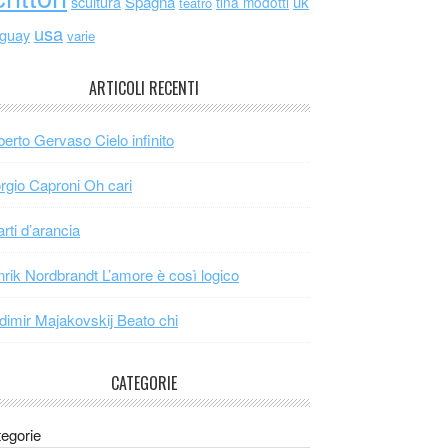
scultura
Spagna
uk
tina modotti
teatro
usa
uguay
varie
ARTICOLI RECENTI
erto Gervaso Cielo infinito
rgio Caproni Oh cari
arti d’arancia
rik Nordbrandt L’amore è così logico
dimir Majakovskij Beato chi
CATEGORIE
egorie