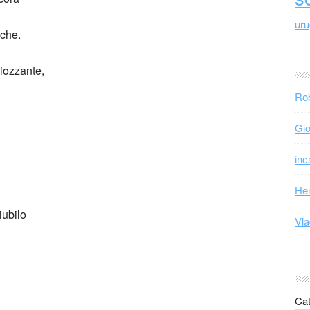
ur
sche.
iozzante,
Rob
Gio
inc
Hen
iubilo
Vla
Cat