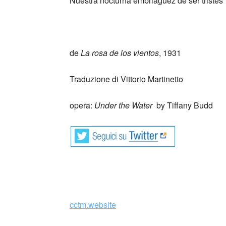
Nuestra nocturna embriaguez de ser tristes
_
de
La rosa de los vientos
, 1931
Traduzione di Vittorio Martinetto
opera:
Under the Water
by Tiffany Budd
cctm.website