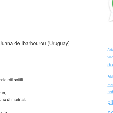
 los vientos
, 1931
i Juana de Ibarbourou (Uruguay)
Ald
cap
do
Fri
aletti sottili.
me
no
rua,
one di marinai.
pi
sc
ncora