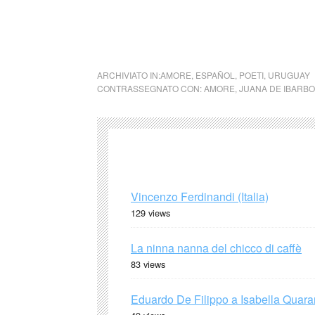
… i rossi pesciolini dell’alleg
alegría… de Juana de Ibarbo
vientos, 1931 – cctm
ARCHIVIATO IN:
AMORE
,
ESPAÑOL
,
POETI
,
URUGUAY
CONTRASSEGNATO CON:
AMORE
,
JUANA DE IBARB
Vincenzo Ferdinandi (Italia)
129 views
La ninna nanna del chicco di caffè
83 views
Eduardo De Filippo a Isabella Quaran