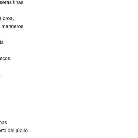
seras finas
a proa,
e marineros
ía
escos.
,
chas
to del júbilo