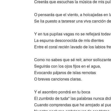
Creerás que escuchas la música de mis pul
O pensarás que el viento, a hoicajadas en l
Se lia puesto a tararear una viva canción d
Y en tus pupilas vagas no se reflejará todav
La espuma desconocida de mis dientes
Entre el coral recién lavado de los labios fr
Como no sabes que sé reír, amor sollozante
Seguirás con los ojos fijos en el agua,
Evocando pájaros de islas remotas
O breves canciones claras.
Y el asombro pondrá en tu boca
El zumbido de tuda* las palabras nunca di
Cuando comprendas que he arrojado al puer