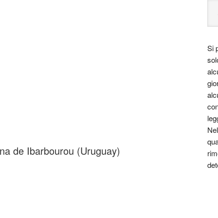
Si 
sol
alc
gio
alc
con
leg
Nel
qua
ana de Ibarbourou (Uruguay)
rim
det