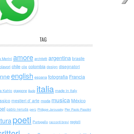
TAG
amore
argentina
brasile
a Merini
architetti
chile
colombia
disegnatori
olavori
cile
design
english
nne
Francia
fotografia
espana
italia
made in italy
da Kahlo
giappone
iliade
musica
ssico
México
mestieri d' arte
moda
bel
pablo neruda
perù
Philippe Jaroussky
Pier Paolo Pasolini
poeti
ttura
registi
Portogallo
racconti brevi
rittori