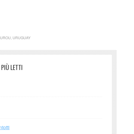
ria… los rojos pececitos de la
urou (Uruguay) de La rosa de los
OUROU
,
URUGUAY
PIÙ LETTI
totti