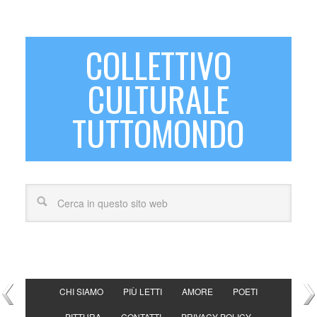
COLLETTIVO
CULTURALE
TUTTOMONDO
CHI SIAMO
PIÙ LETTI
AMORE
POETI
PITTURA
CONTATTI
PRIVACY POLICY