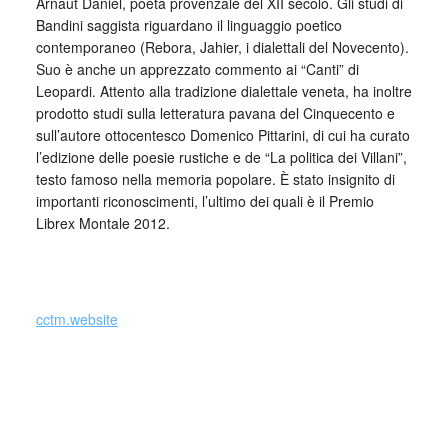
Arnaut Daniel, poeta provenzale del XII secolo. Gli studi di
Bandini saggista riguardano il linguaggio poetico
contemporaneo (Rebora, Jahier, i dialettali del Novecento).
Suo è anche un apprezzato commento ai “Canti” di
Leopardi. Attento alla tradizione dialettale veneta, ha inoltre
prodotto studi sulla letteratura pavana del Cinquecento e
sull’autore ottocentesco Domenico Pittarini, di cui ha curato
l’edizione delle poesie rustiche e de “La politica dei Villani”,
testo famoso nella memoria popolare. È stato insignito di
importanti riconoscimenti, l’ultimo dei quali è il Premio
Librex Montale 2012.
_
cctm.website
Si precisa che la diffusione di testi o immagini è solo a
carattere divulgativo della cultura e senza alcuno scopo di
lucro, nè rappresenta una testata giornalistica in quanto
viene aggiornata senza alcuna periodicità specifica. Non