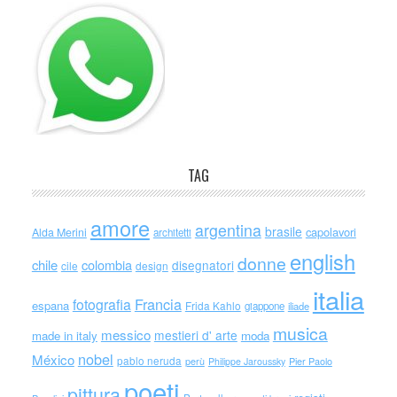
TAG
amore
argentina
brasile
capolavori
Alda Merini
architetti
english
donne
chile
colombia
disegnatori
cile
design
italia
Francia
fotografia
espana
Frida Kahlo
giappone
iliade
musica
messico
mestieri d' arte
made in italy
moda
nobel
México
pablo neruda
perù
Philippe Jaroussky
Pier Paolo
poeti
pittura