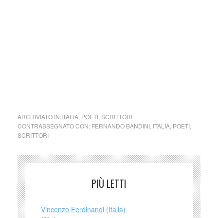
può pertanto considerarsi un prodotto editoriale ai sensi
della legge n. 62 del 7.03.2001.
Nel caso si dovesse involontariamente ledere un qualsiasi
copyright d’autore, il contenuto verrà rimosso
immediatamente su segnalazione del detentore dell’avente
diritto.
cctm collettivo culturale tuttomondo
Fernando Bandini (Italia)
ARCHIVIATO IN:
ITALIA
,
POETI
,
SCRITTORI
CONTRASSEGNATO CON:
FERNANDO BANDINI
,
ITALIA
,
POETI
,
SCRITTORI
PIÙ LETTI
Vincenzo Ferdinandi (Italia)