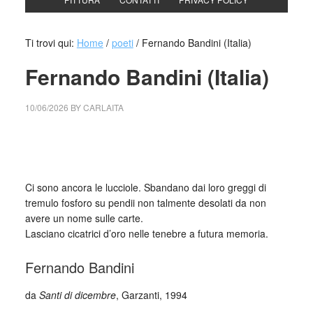
Ti trovi qui:
Home
/
poeti
/
Fernando Bandini (Italia)
Fernando Bandini (Italia)
10/06/2026
BY
CARLAITA
cctm collettivo culturale tuttomondo Fernando Bandini
(Italia)
Ci sono ancora le lucciole. Sbandano dai loro greggi di
tremulo fosforo su pendii non talmente desolati da non
avere un nome sulle carte.
Lasciano cicatrici d’oro nelle tenebre a futura memoria.
Fernando Bandini
da
Santi di dicembre
, Garzanti, 1994