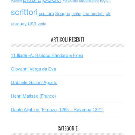
registi
Portogallo
racconti brevi
Pasolini
scrittori
scultura
Spagna
uk
tina modotti
teatro
usa
uruguay
varie
ARTICOLI RECENTI
11 Iliade -A. Baricco Pandaro e Enea
Giovanni Verga da Eva
Gabriele Galloni Agosto
Henri Matisse (France)
Dante Alighieri (Firenze, 1265 – Ravenna,1321)
CATEGORIE