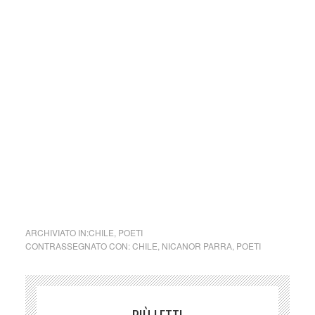
Si precisa che la diffusione di testi o immagini è solo a
carattere divulgativo della cultura e senza alcuno scopo di
lucro, nè rappresenta una testata giornalistica in quanto
viene aggiornata senza alcuna periodicità specifica. Non
può pertanto considerarsi un prodotto editoriale ai sensi
della legge n. 62 del 7.03.2001.
Nel caso si dovesse involontariamente ledere un qualsiasi
copyright d’autore, il contenuto verrà rimosso
immediatamente su segnalazione del detentore dell’avente
diritto.
cctm collettivo culturale tuttomondo a noi piace leggere
Nicanor Parra poesia Violeta Parra Chile
ARCHIVIATO IN:
CHILE
,
POETI
CONTRASSEGNATO CON:
CHILE
,
NICANOR PARRA
,
POETI