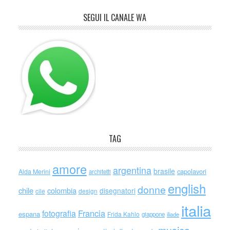
SEGUI IL CANALE WA
TAG
amore
argentina
brasile
capolavori
Alda Merini
architetti
english
donne
chile
colombia
disegnatori
cile
design
italia
Francia
fotografia
espana
Frida Kahlo
giappone
iliade
musica