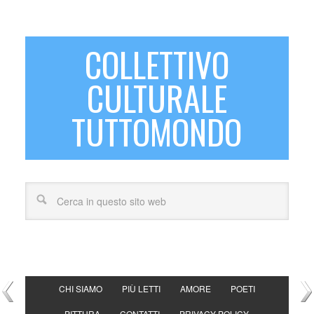
COLLETTIVO
CULTURALE
TUTTOMONDO
CHI SIAMO
PIÙ LETTI
AMORE
POETI
PITTURA
CONTATTI
PRIVACY POLICY