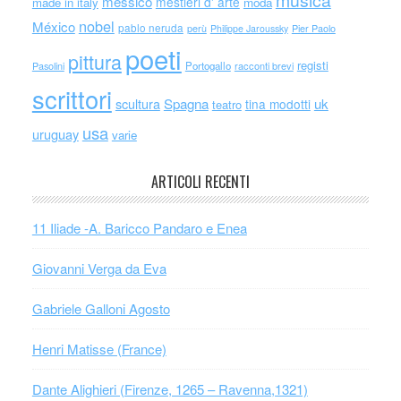
messico
mestieri d' arte
made in italy
moda
nobel
México
pablo neruda
perù
Philippe Jaroussky
Pier Paolo
poeti
pittura
registi
Portogallo
racconti brevi
Pasolini
scrittori
scultura
Spagna
uk
tina modotti
teatro
usa
uruguay
varie
ARTICOLI RECENTI
11 Iliade -A. Baricco Pandaro e Enea
Giovanni Verga da Eva
Gabriele Galloni Agosto
Henri Matisse (France)
Dante Alighieri (Firenze, 1265 – Ravenna,1321)