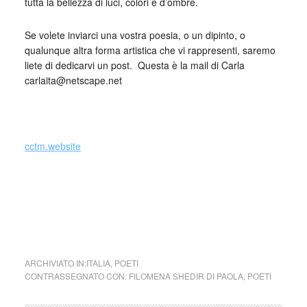
tutta la bellezza di luci, colori e d’ombre.
Se volete inviarci una vostra poesia, o un dipinto, o
qualunque altra forma artistica che vi rappresenti, saremo
liete di dedicarvi un post. Questa è la mail di Carla
carlaita@netscape.net
_
cctm.website
cctm collettivo culturale tuttomondo
Filomena Shedir Di Paola (Italia)
ARCHIVIATO IN:
ITALIA
,
POETI
CONTRASSEGNATO CON:
FILOMENA SHEDIR DI PAOLA
,
POETI