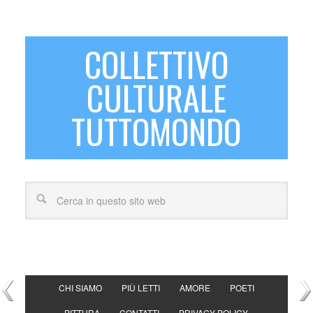
COLLETTIVO
CULTURALE
TUTTOMONDO
CHI SIAMO
PIÙ LETTI
AMORE
POETI
PITTURA
CONTATTI
PRIVACY POLICY