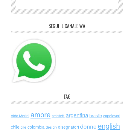
SEGUI IL CANALE WA
TAG
amore
argentina
brasile
capolavori
Alda Merini
architetti
english
donne
chile
colombia
disegnatori
cile
design