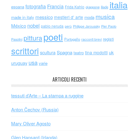
italia
Francia
fotografia
espana
Frida Kahlo
giappone
iliade
musica
messico
mestieri d' arte
made in italy
moda
nobel
México
pablo neruda
perù
Philippe Jaroussky
Pier Paolo
poeti
pittura
registi
Portogallo
racconti brevi
Pasolini
scrittori
scultura
Spagna
uk
tina modotti
teatro
usa
uruguay
varie
ARTICOLI RECENTI
tessuti d’Arte – La stampa a ruggine
Anton Čechov (Russia)
Mary Oliver Agosto
Glen Hansard (Irlanda)