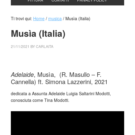
Ti trovi qui:
Home
/
musica
/
Musìa (Italia)
Musìa (Italia)
21/11/2021
BY
CARLAITA
centro cultural tina modotti Musìa (Italia)
Adelaide
, Musìa, (R. Masullo – F.
Cannella) ft. Simona Lazzerini, 2021
dedicata a Assunta Adelaide Luigia Saltarini Modotti,
conosciuta come Tina Modotti.