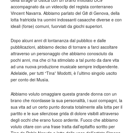
della strage di Ustica con un brano intitolato DC9
accompagnato da un videoclip del regista conterraneo
Vincent Navarra. Abbiamo parlato del G8 di Genova, della
lotta fratricida tra uomini indossanti casacche diverse e con
ideali (forse) comuni, fuorviati da giochi superiori.
Dopo alcuni anni di lontananza dal pubblico e dalle
pubblicazioni, abbiamo deciso di tornare a farci ascoltare
attraverso un personaggio che abbiamo conosciuto da
pochi anni, ma che ci ha stimolato a tal punto da dare vita
ad una nuova produzione musicale sempre indipendente.
Adelaide, per tutti “Tina” Modotti, è l’ultimo singolo uscito
per conto dei Musìa.
Abbiamo voluto omaggiare questa grande donna con un
brano che ricordasse la sua personalità, i suoi compagni, la
sua vita ad un certo punto donata totalmente alla lotta per il
partito e le sue silenziose grida di dolore visibili attraverso
degli occhi che erano fuoco ardente. Fuoco che abbiamo
voluto citare con una frase tratta dall’epitaffio scritto per