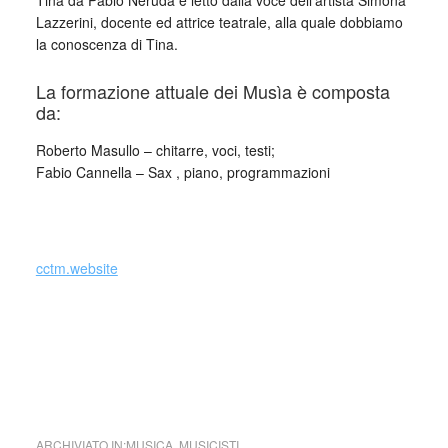
Tina da Pablo Neruda e letto dalla voce dell’artista Simona
Lazzerini, docente ed attrice teatrale, alla quale dobbiamo
la conoscenza di Tina.
La formazione attuale dei Musìa è composta
da:
Roberto Masullo – chitarre, voci, testi;
Fabio Cannella – Sax , piano, programmazioni
_
cctm.website
Adelaide
, Musìa, (R. Masullo – F. Cannella) ft. Simona
Lazzerini
ARCHIVIATO IN:
MUSICA
,
MUSICISTI