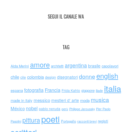
SEGUI IL CANALE WA
TAG
amore
argentina
brasile
capolavori
Alda Merini
architetti
english
donne
chile
colombia
disegnatori
cile
design
italia
Francia
fotografia
espana
Frida Kahlo
giappone
iliade
musica
messico
mestieri d' arte
made in italy
moda
nobel
México
pablo neruda
perù
Philippe Jaroussky
Pier Paolo
poeti
pittura
registi
Portogallo
racconti brevi
Pasolini