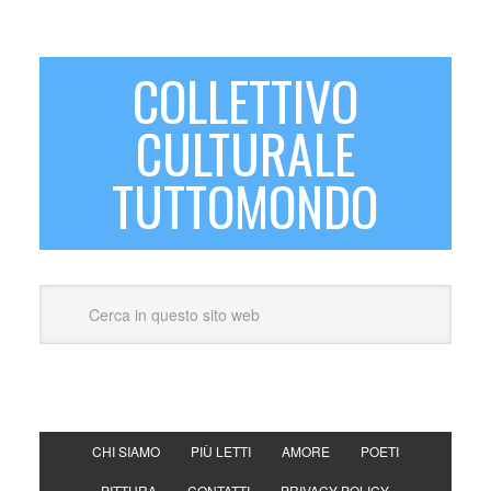
COLLETTIVO
CULTURALE
TUTTOMONDO
CHI SIAMO
PIÙ LETTI
AMORE
POETI
PITTURA
CONTATTI
PRIVACY POLICY