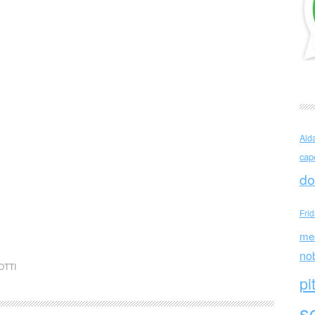
Ald
cap
do
Fri
me
no
OTTI
pi
sc