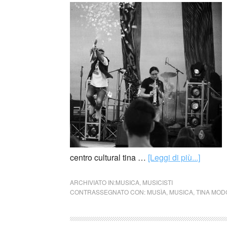
centro cultural tina …
[Leggi di più...]
ARCHIVIATO IN:
MUSICA
,
MUSICISTI
CONTRASSEGNATO CON:
MUSÌA
,
MUSICA
,
TINA MOD