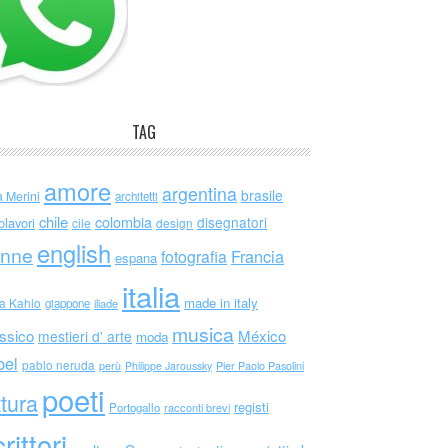
TAG
amore
argentina
brasile
a Merini
architetti
chile
colombia
disegnatori
olavori
cile
design
english
nne
Francia
fotografia
espana
italia
made in italy
da Kahlo
giappone
iliade
musica
ssico
México
mestieri d' arte
moda
bel
pablo neruda
perù
Philippe Jaroussky
Pier Paolo Pasolini
poeti
ttura
registi
Portogallo
racconti brevi
rittori