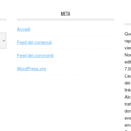
META
Accedi
Que
rap
Feed dei contenuti
vie
Non
Feed dei commenti
edi
WordPress.org
7.0
L’a
dei
link
Alc
tra
dom
eve
ema