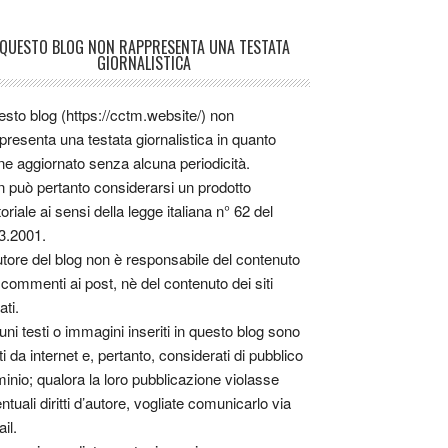
QUESTO BLOG NON RAPPRESENTA UNA TESTATA
GIORNALISTICA
sto blog (https://cctm.website/) non
presenta una testata giornalistica in quanto
ne aggiornato senza alcuna periodicità.
 può pertanto considerarsi un prodotto
toriale ai sensi della legge italiana n° 62 del
3.2001.
utore del blog non è responsabile del contenuto
 commenti ai post, nè del contenuto dei siti
ati.
uni testi o immagini inseriti in questo blog sono
tti da internet e, pertanto, considerati di pubblico
inio; qualora la loro pubblicazione violasse
ntuali diritti d’autore, vogliate comunicarlo via
il.