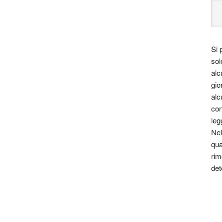
Si 
sol
alc
gio
alc
con
leg
Nel
qua
rim
det