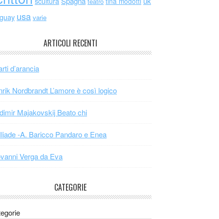
scultura
Spagna
uk
tina modotti
teatro
usa
uguay
varie
ARTICOLI RECENTI
arti d’arancia
rik Nordbrandt L’amore è così logico
dimir Majakovskij Beato chi
Iliade -A. Baricco Pandaro e Enea
vanni Verga da Eva
CATEGORIE
egorie