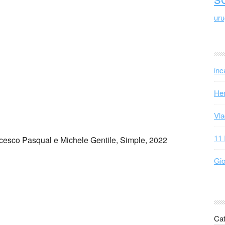
ur
inc
Hen
Vla
11 
cesco Pasqual e Michele Gentile, Simple, 2022
Gio
Cat