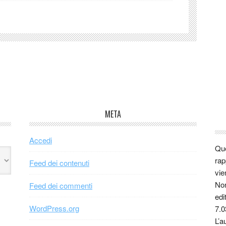
META
Accedi
Que
rap
Feed dei contenuti
vie
Non
Feed dei commenti
edi
WordPress.org
7.0
L’a