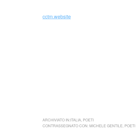
_
cctm.website
Una bellissima poesia, un componimento che 
Una lirica che, grazie al maestro Amedeo Mo
Si tratta della poesia “Quando muore un poeta
instancabile organizzatore di eventi cultural
Italiana Poeti. Un componimento dolce e str
carissimo amico; il poeta Emiliano Scorzoni
stato il Vice Presidente e allenatore della 
sua determinazione alla genesi di molti eve
bravissimi poeti calciatori della Nip. (by Go
ARCHIVIATO IN:
ITALIA
,
POETI
CONTRASSEGNATO CON:
MICHELE GENTILE
,
POETI