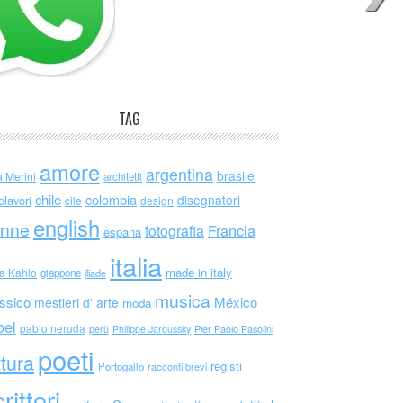
TAG
amore
argentina
brasile
a Merini
architetti
chile
colombia
disegnatori
olavori
cile
design
english
nne
Francia
fotografia
espana
italia
made in italy
da Kahlo
giappone
iliade
musica
ssico
México
mestieri d' arte
moda
bel
pablo neruda
perù
Philippe Jaroussky
Pier Paolo Pasolini
poeti
ttura
registi
Portogallo
racconti brevi
rittori