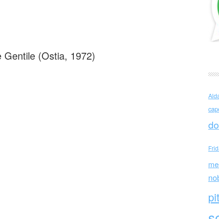
entile (Italia)
Gentile (Ostia, 1972)
Ald
cap
do
Fri
me
no
pi
sc