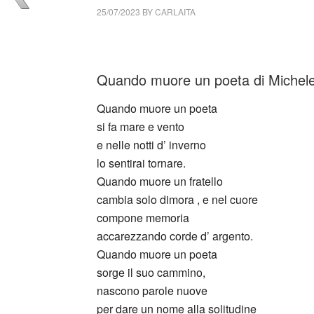
25/07/2023
BY
CARLAITA
cctm collettivo culturale tuttomondo Michele G
Quando muore un poeta di Michele 
Quando muore un poeta
si fa mare e vento
e nelle notti d’ inverno
lo sentirai tornare.
Quando muore un fratello
cambia solo dimora , e nel cuore
compone memoria
accarezzando corde d’ argento.
Quando muore un poeta
sorge il suo cammino,
nascono parole nuove
per dare un nome alla solitudine