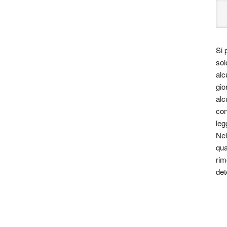
Si 
sol
alc
gio
alc
con
leg
Nel
qua
rim
det