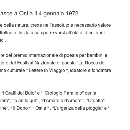
nasce a Ostia il 4 gennaio 1972.
e della natura, crede nell’assoluto e necessario valore
ettuale. Inizia a comporre versi all’età di dieci anni
ci.
ore del premio internazionale di poesia per bambini e
atore del Festival Nazionale di poesia “La Rocca dei
na culturale ” Lettere in Viaggio “, ideatore e fondatore
“i Graffi del Buio” e “l’Orologio Parallelo” per la
ero”, “Io abito qui” , “d’Amaro e d’Amore” , “Ordalia”,
e”, “ Il Dono “, “ Ostia “ , “L’urgenza della pioggia” e “