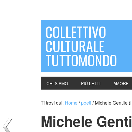
COLLETTIVO
CULTURALE
TUTTOMONDO
CHI SIAMO
PIÙ LETTI
AMORE
Ti trovi qui:
Home
/
poeti
/
Michele Gentile (It
Michele Gentil