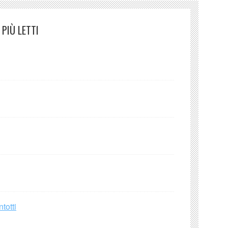
PIÙ LETTI
totti