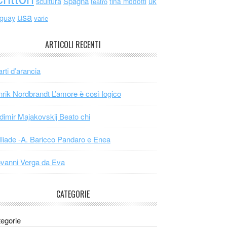
scultura
Spagna
uk
tina modotti
teatro
usa
uguay
varie
ARTICOLI RECENTI
arti d’arancia
rik Nordbrandt L’amore è così logico
dimir Majakovskij Beato chi
Iliade -A. Baricco Pandaro e Enea
vanni Verga da Eva
CATEGORIE
egorie