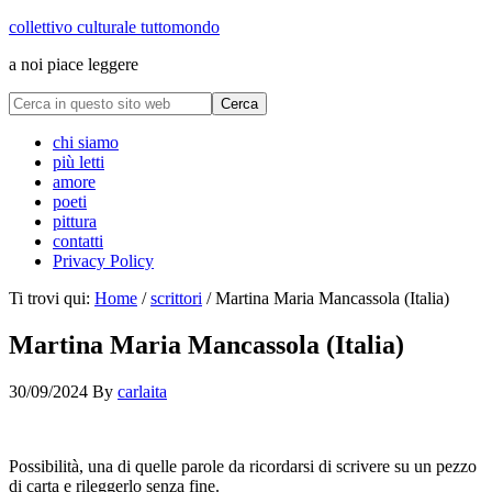
collettivo culturale tuttomondo
a noi piace leggere
chi siamo
più letti
amore
poeti
pittura
contatti
Privacy Policy
Ti trovi qui:
Home
/
scrittori
/
Martina Maria Mancassola (Italia)
Martina Maria Mancassola (Italia)
30/09/2024
By
carlaita
cctm collettivo culturale tuttomondo Martina Maria Mancassola
Possibilità, una di quelle parole da ricordarsi di scrivere su un pezzo
di carta e rileggerlo senza fine.