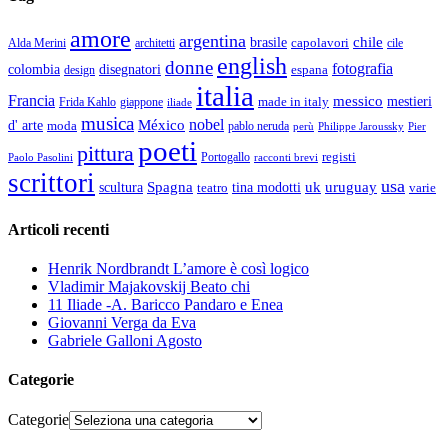
amore
argentina
chile
brasile
capolavori
Alda Merini
cile
architetti
english
donne
fotografia
colombia
disegnatori
espana
design
italia
Francia
messico
made in italy
mestieri
Frida Kahlo
giappone
iliade
musica
nobel
México
d' arte
moda
pablo neruda
perù
Pier
Philippe Jaroussky
poeti
pittura
registi
Paolo Pasolini
Portogallo
racconti brevi
scrittori
usa
Spagna
scultura
uk
uruguay
teatro
tina modotti
varie
Articoli recenti
Henrik Nordbrandt L’amore è così logico
Vladimir Majakovskij Beato chi
11 Iliade -A. Baricco Pandaro e Enea
Giovanni Verga da Eva
Gabriele Galloni Agosto
Categorie
Categorie