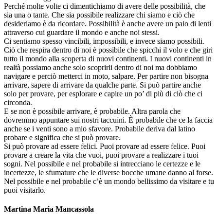
Perché molte volte ci dimentichiamo di avere delle possibilità, che
sia una o tante. Che sia possibile realizzare chi siamo e ciò che
desideriamo è da ricordare. Possibilità è anche avere un paio di lenti
attraverso cui guardare il mondo e anche noi stessi.
Ci sentiamo spesso vincibili, impossibili, e invece siamo possibili.
Ciò che respira dentro di noi è possibile che spicchi il volo e che giri
tutto il mondo alla scoperta di nuovi continenti. I nuovi continenti in
realtà possiamo anche solo scoprirli dentro di noi ma dobbiamo
navigare e perciò metterci in moto, salpare. Per partire non bisogna
arrivare, sapere di arrivare da qualche parte. Si può partire anche
solo per provare, per esplorare e capire un po’ di più di ciò che ci
circonda.
E se non è possibile arrivare, è probabile. Altra parola che
dovremmo appuntare sui nostri taccuini. È probabile che ce la faccia
anche se i venti sono a mio sfavore. Probabile deriva dal latino
probare e significa che si può provare.
Si può provare ad essere felici. Puoi provare ad essere felice. Puoi
provare a creare la vita che vuoi, puoi provare a realizzare i tuoi
sogni. Nel possibile e nel probabile si intrecciano le certezze e le
incertezze, le sfumature che le diverse bocche umane danno al forse.
Nel possibile e nel probabile c’è un mondo bellissimo da visitare e tu
puoi visitarlo.
Martina Maria Mancassola