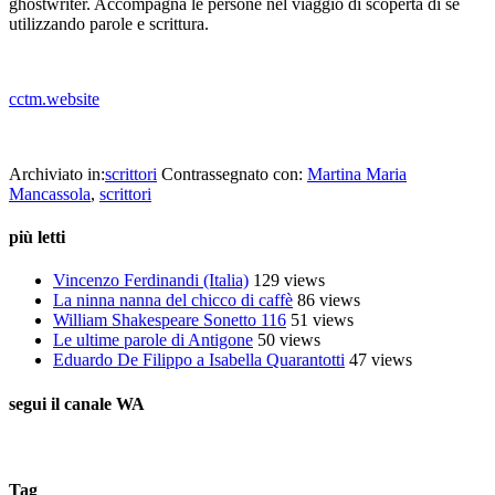
ghostwriter. Accompagna le persone nel viaggio di scoperta di sé
utilizzando parole e scrittura.
_
cctm.website
cctm diario delle fragilità
Archiviato in:
scrittori
Contrassegnato con:
Martina Maria
Mancassola
,
scrittori
più letti
Vincenzo Ferdinandi (Italia)
129 views
La ninna nanna del chicco di caffè
86 views
William Shakespeare Sonetto 116
51 views
Le ultime parole di Antigone
50 views
Eduardo De Filippo a Isabella Quarantotti
47 views
segui il canale WA
Tag