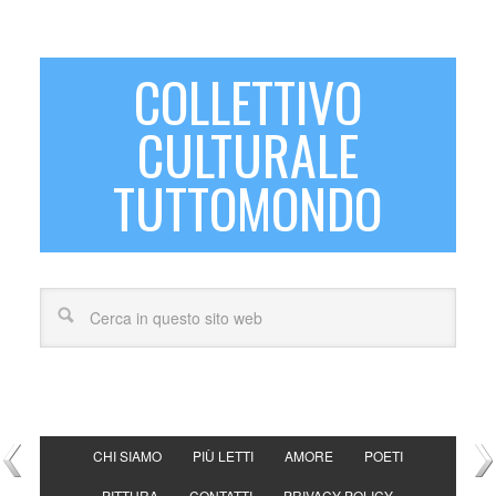
COLLETTIVO
CULTURALE
TUTTOMONDO
CHI SIAMO
PIÙ LETTI
AMORE
POETI
PITTURA
CONTATTI
PRIVACY POLICY