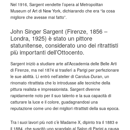
Nel 1916, Sargent vendette l’opera al Metropolitan
Museum of Art di New York, dichiarando che era “la cosa
migliore che avesse mai fatto”.
John Singer Sargent (Firenze, 1856 –
Londra, 1925) è stato un pittore
statunitense, considerato uno dei ritrattisti
più importanti dell’Ottocento.
Sargent iniziò a studiare arte all’Accademia delle Belle Arti
di Firenze, ma nel 1874 si trasferì a Parigi per perfezionare
le sue abilità. Lì entrò nell’atelier di Carolus-Duran, un
rinomato ritrattista che lo introdusse alle tecniche della
pittura realista e impressionista. Sargent divenne
rapidamente noto per il suo talento e la sua capacità di
catturare la luce e il colore, guadagnandosi una
reputazione come uno dei migliori ritrattisti della sua epoca.
Tra i suoi lavori più noti c’è Madame X, dipinto tra il 1883 e
il 1884, che suscitò uno scandalo al Salon di Parigi a causa