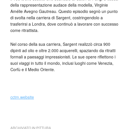
della rappresentazione audace della modella, Virginie
Amélie Avegno Gautreau. Questo episodio segnò un punto
di svolta nella carriera di Sargent, costringendolo a
trasferirsi a Londra, dove continuò a lavorare con successo
come ritrattista.
Nel corso della sua carriera, Sargent realizzò circa 900
dipinti ad olio e oltre 2.000 acquerelli, spaziando da ritratti
formali a paesaggi impressionisti. Le sue opere riflettono i
suoi viaggi in tutto il mondo, inclusi luoghi come Venezia,
Corfù e il Medio Oriente.
_
cctm.website
cctm madame x
ARCHIVIATO IN:
PITTURA