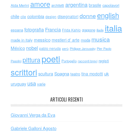
amore
argentina
brasile
capolavori
Alda Merini
architetti
english
donne
chile
colombia
disegnatori
cile
design
italia
Francia
fotografia
espana
Frida Kahlo
giappone
iliade
musica
messico
mestieri d' arte
made in italy
moda
nobel
México
pablo neruda
perù
Philippe Jaroussky
Pier Paolo
poeti
pittura
registi
Portogallo
racconti brevi
Pasolini
scrittori
scultura
Spagna
uk
tina modotti
teatro
usa
uruguay
varie
ARTICOLI RECENTI
Giovanni Verga da Eva
Gabriele Galloni Agosto