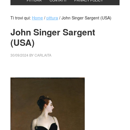
Ti trovi qui:
Home
/
pittura
/
John Singer Sargent (USA)
John Singer Sargent
(USA)
30/09/2024
BY
CARLAITA
cctm collettivo culturale tuttomondo John Singer Sargent
(USA)