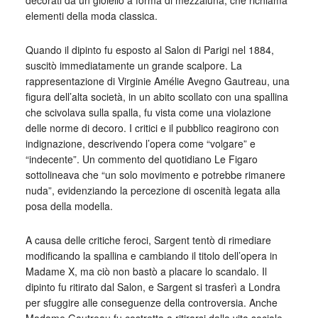
decorati da un gioiello a forma di mezzaluna, che richiama
elementi della moda classica.
Quando il dipinto fu esposto al Salon di Parigi nel 1884,
suscitò immediatamente un grande scalpore. La
rappresentazione di Virginie Amélie Avegno Gautreau, una
figura dell’alta società, in un abito scollato con una spallina
che scivolava sulla spalla, fu vista come una violazione
delle norme di decoro. I critici e il pubblico reagirono con
indignazione, descrivendo l’opera come “volgare” e
“indecente”. Un commento del quotidiano Le Figaro
sottolineava che “un solo movimento e potrebbe rimanere
nuda”, evidenziando la percezione di oscenità legata alla
posa della modella.
A causa delle critiche feroci, Sargent tentò di rimediare
modificando la spallina e cambiando il titolo dell’opera in
Madame X, ma ciò non bastò a placare lo scandalo. Il
dipinto fu ritirato dal Salon, e Sargent si trasferì a Londra
per sfuggire alle conseguenze della controversia. Anche