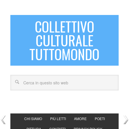
COLLETTIVO
CULTURALE
TUTTOMONDO
CHI SIAMO
PIÙ LETTI
AMORE
POETI
PITTURA
CONTATTI
PRIVACY POLICY