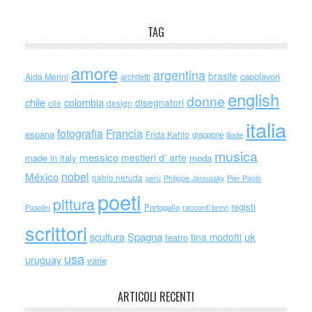
TAG
amore
argentina
brasile
capolavori
Alda Merini
architetti
english
donne
chile
colombia
disegnatori
cile
design
italia
Francia
fotografia
espana
Frida Kahlo
giappone
iliade
musica
messico
mestieri d' arte
made in italy
moda
nobel
México
pablo neruda
perù
Philippe Jaroussky
Pier Paolo
poeti
pittura
registi
Portogallo
racconti brevi
Pasolini
scrittori
scultura
Spagna
uk
tina modotti
teatro
usa
uruguay
varie
ARTICOLI RECENTI