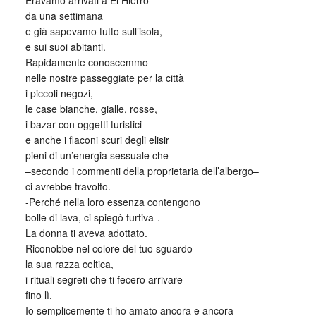
Eravamo arrivati a El Hierro
da una settimana
e già sapevamo tutto sull’isola,
e sui suoi abitanti.
Rapidamente conoscemmo
nelle nostre passeggiate per la città
i piccoli negozi,
le case bianche, gialle, rosse,
i bazar con oggetti turistici
e anche i flaconi scuri degli elisir
pieni di un’energia sessuale che
–secondo i commenti della proprietaria dell’albergo–
ci avrebbe travolto.
-Perché nella loro essenza contengono
bolle di lava, ci spiegò furtiva-.
La donna ti aveva adottato.
Riconobbe nel colore del tuo sguardo
la sua razza celtica,
i rituali segreti che ti fecero arrivare
fino lì.
Io semplicemente ti ho amato ancora e ancora