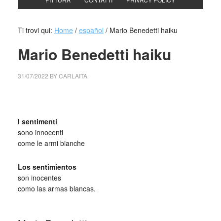
Ti trovi qui:
Home
/
español
/
Mario Benedetti haiku
Mario Benedetti haiku
31/07/2022
BY
CARLAITA
collettivo culturale tuttomondo Mario Benedetti haiku
I sentimenti
sono innocenti
come le armi bianche
Los sentimientos
son inocentes
como las armas blancas.
_