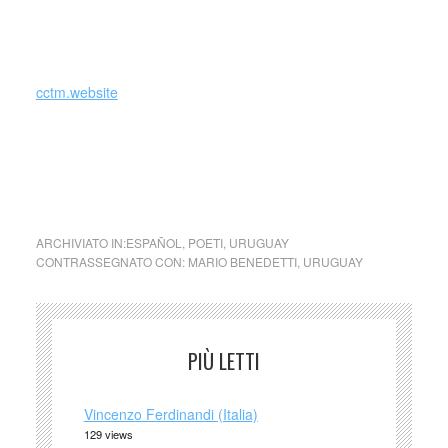
Morì il 17 maggio 2009 nella sua casa di Montevideo, a 88
anni. (fonte Wikipedia)
cctm.website
collettivo culturale tuttomondo Mario Benedetti haiku
collettivo culturale tuttomondo Mario Benedetti haiku
collettivo culturale tuttomondo Mario Benedetti haiku
ARCHIVIATO IN:
ESPAÑOL
,
POETI
,
URUGUAY
CONTRASSEGNATO CON:
MARIO BENEDETTI
,
URUGUAY
PIÙ LETTI
Vincenzo Ferdinandi (Italia)
129 views