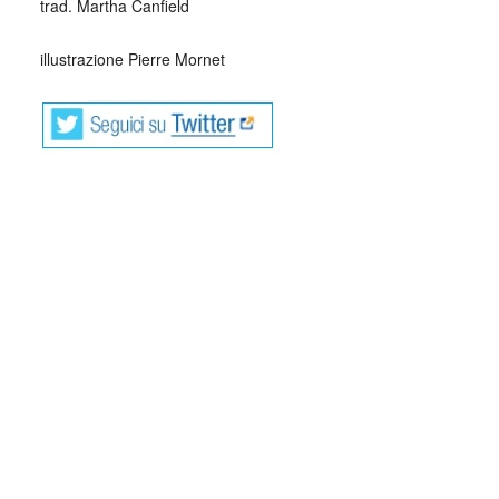
trad. Martha Canfield
illustrazione Pierre Mornet
Mario Benedetti (Paso de los Toros, 14
settembre 1920 – Montevideo, 17 maggio
2009), è stato un poeta, saggista,
scrittore e drammaturgo uruguaiano.
Figlio di Brenno Benedetti e Matilde Farugia, immigrati
italiani, fino a due anni di età abitò con la famiglia a Paso
de los Toros; successivamente, per ragioni di lavoro, la
famiglia si trasferì dapprima a Tacuarembó, dove fu vittima
di una truffa, e quindi a Montevideo; Mario Benedetti aveva
quattro anni d’età.