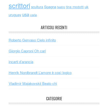
scrittori
scultura
Spagna
uk
tina modotti
teatro
usa
uruguay
varie
ARTICOLI RECENTI
Roberto Gervaso Cielo infinito
Giorgio Caproni Oh cari
incarti d’arancia
Henrik Nordbrandt L’amore è così logico
Vladimir Majakovskij Beato chi
CATEGORIE