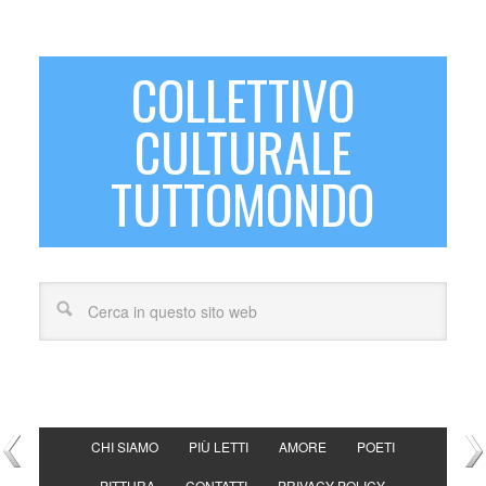
COLLETTIVO
CULTURALE
TUTTOMONDO
CHI SIAMO
PIÙ LETTI
AMORE
POETI
PITTURA
CONTATTI
PRIVACY POLICY