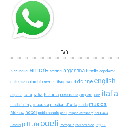
TAG
amore
argentina
brasile
capolavori
Alda Merini
architetti
english
donne
chile
colombia
disegnatori
cile
design
italia
Francia
fotografia
espana
Frida Kahlo
giappone
iliade
musica
messico
mestieri d' arte
made in italy
moda
nobel
México
pablo neruda
perù
Philippe Jaroussky
Pier Paolo
poeti
pittura
registi
Portogallo
racconti brevi
Pasolini