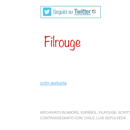
_
cctm.website
amore ti lascio cctm arte cultura bellezza poe
ARCHIVIATO IN:
AMORE
,
ESPAÑOL
,
FILROUGE
,
SCRIT
CONTRASSEGNATO CON:
CHILE
,
LUIS SEPULVEDA