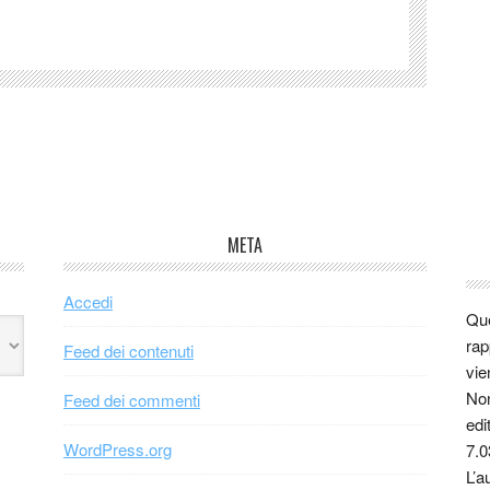
META
Accedi
Que
rap
Feed dei contenuti
vie
Non
Feed dei commenti
edi
WordPress.org
7.0
L’a