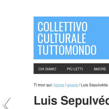
COLLETTIVO
CULTURALE
TUTTOMONDO
CHI SIAMO
PIÙ LETTI
AMORE
Ti trovi qui:
Home
/
amore
/
Luis Sepulvéda 
Luis Sepulvéd