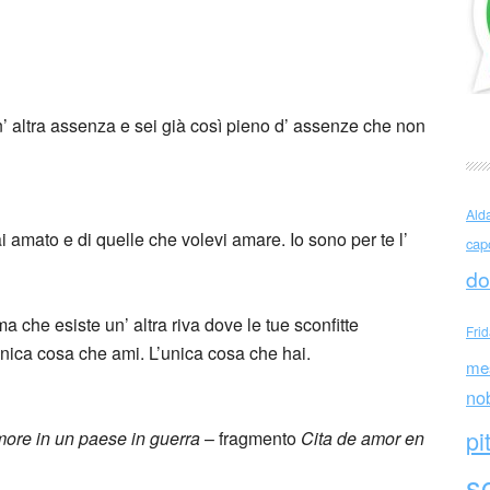
o e non te ne renderai conto
n’ altra assenza e sei già così pieno d’ assenze che non
Ald
i amato e di quelle che volevi amare. Io sono per te l’
cap
do
 che esiste un’ altra riva dove le tue sconfitte
Fri
’unica cosa che ami. L’unica cosa che hai.
me
no
pi
more in un paese in guerra
– fragmento
Cita de amor en
sc