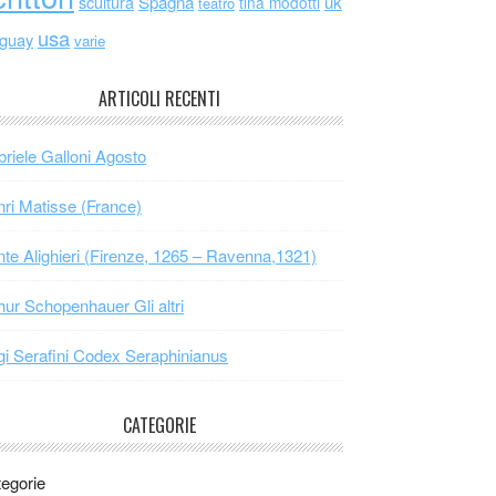
scultura
Spagna
uk
tina modotti
teatro
usa
uguay
varie
ARTICOLI RECENTI
riele Galloni Agosto
ri Matisse (France)
te Alighieri (Firenze, 1265 – Ravenna,1321)
hur Schopenhauer Gli altri
gi Serafini Codex Seraphinianus
CATEGORIE
egorie