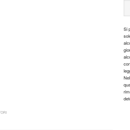
Si 
sol
alc
gio
alc
con
leg
Nel
qua
rim
sia letteratura italia latino america
det
TORI