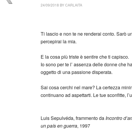
24/09/2018
BY
CARLAITA
centro cultural tina modotti caracas Ti lasci
Ti lascio e non te ne renderai conto. Sarò u
percepirai la mia.
E la cosa più triste è sentire che ti capisco.
Io sono per te l’ assenza delle donne che ha
oggetto di una passione disperata.
Sai cosa cerchi nel mare? La certezza minima
continuano ad aspettarti. Le tue sconfitte, l
_
Luis Sepulvéda, frammento da
Incontro d’a
un país en guerra
, 1997