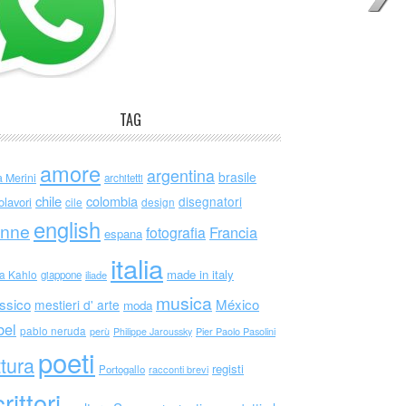
TAG
amore
argentina
brasile
a Merini
architetti
chile
colombia
disegnatori
olavori
cile
design
english
nne
Francia
fotografia
espana
italia
made in italy
da Kahlo
giappone
iliade
musica
ssico
México
mestieri d' arte
moda
bel
pablo neruda
perù
Philippe Jaroussky
Pier Paolo Pasolini
poeti
ttura
registi
Portogallo
racconti brevi
rittori