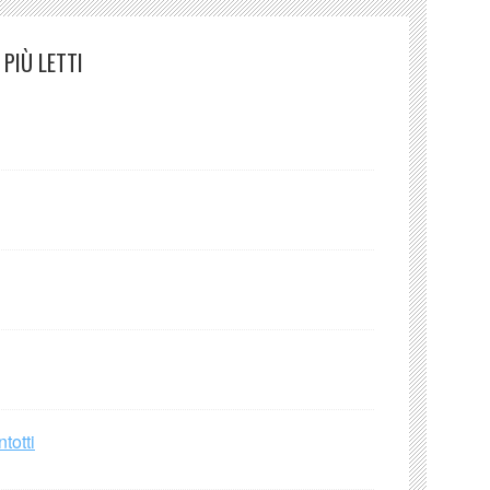
PIÙ LETTI
totti