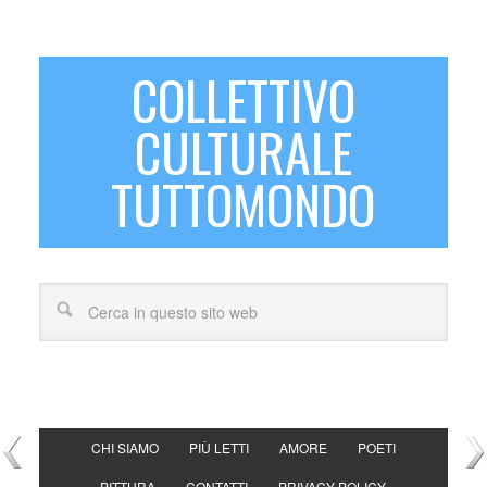
COLLETTIVO
CULTURALE
TUTTOMONDO
CHI SIAMO
PIÙ LETTI
AMORE
POETI
PITTURA
CONTATTI
PRIVACY POLICY