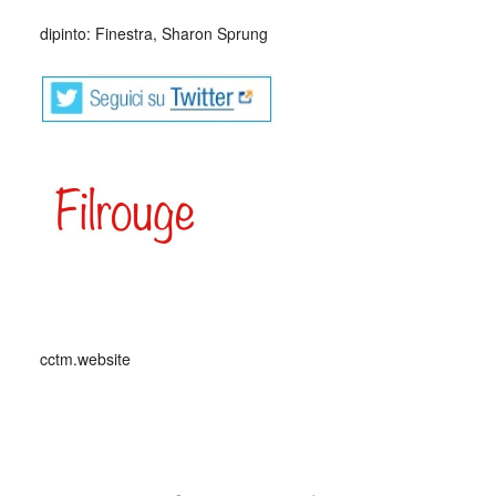
dipinto: Finestra, Sharon Sprung
cctm.website
alba risveglio cctm arte amore cultura poesia italia latino
america bellezza