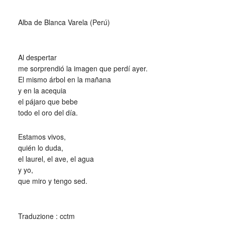
_
Alba de Blanca Varela (Perú)
_
Al despertar
me sorprendió la imagen que perdí ayer.
El mismo árbol en la mañana
y en la acequia
el pájaro que bebe
todo el oro del día.
Estamos vivos,
quién lo duda,
el laurel, el ave, el agua
y yo,
que miro y tengo sed.
_
Traduzione : cctm