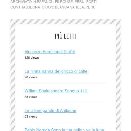
ARCHIVIATO IN:
ESPAÑOL
,
FILROUGE
,
PERÙ
,
POETI
CONTRASSEGNATO CON:
BLANCA VARELA
,
PERÙ
PIÙ LETTI
Vincenzo Ferdinandi (Italia)
120 views
La ninna nanna del chicco di caffè
90 views
William Shakespeare Sonetto 116
58 views
Le ultime parole di Antigone
53 views
Pablo Neruda Sotto la tua pelle vive la luna