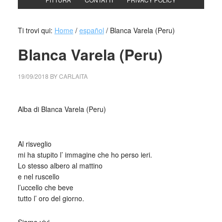
Ti trovi qui:
Home
/
español
/
Blanca Varela (Peru)
Blanca Varela (Peru)
19/09/2018
BY
CARLAITA
centro cultural tina modotti caracas al risveglio
Alba di Blanca Varela (Peru)
_
Al risveglio
mi ha stupito l’ immagine che ho perso ieri.
Lo stesso albero al mattino
e nel ruscello
l’uccello che beve
tutto l’ oro del giorno.