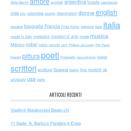
amore
argentina
brasile
capolavori
Alda Merini
architetti
english
donne
chile
colombia
disegnatori
cile
design
italia
Francia
fotografia
espana
Frida Kahlo
giappone
iliade
musica
messico
mestieri d' arte
made in italy
moda
nobel
México
pablo neruda
perù
Philippe Jaroussky
Pier Paolo
poeti
pittura
registi
Portogallo
racconti brevi
Pasolini
scrittori
scultura
Spagna
uk
tina modotti
teatro
usa
uruguay
varie
ARTICOLI RECENTI
Vladimir Majakovskij Beato chi
11 Iliade -A. Baricco Pandaro e Enea