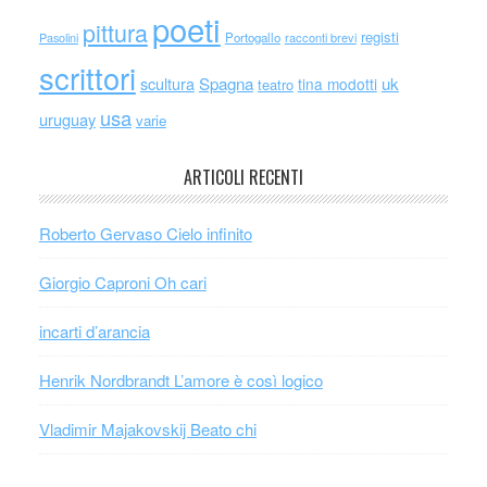
poeti
pittura
registi
Portogallo
racconti brevi
Pasolini
scrittori
scultura
Spagna
uk
tina modotti
teatro
usa
uruguay
varie
ARTICOLI RECENTI
Roberto Gervaso Cielo infinito
Giorgio Caproni Oh cari
incarti d’arancia
Henrik Nordbrandt L’amore è così logico
Vladimir Majakovskij Beato chi