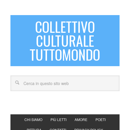
COLLETTIVO
CULTURALE
TUTTOMONDO
CHI SIAMO
PIÙ LETTI
AMORE
POETI
PITTURA
CONTATTI
PRIVACY POLICY