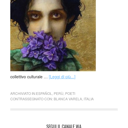
collettivo culturale …
[Leggi di più...]
ARCHIVIATO IN:
ESPAÑOL
,
PERÙ
,
POETI
CONTRASSEGNATO CON:
BLANCA VARELA
,
ITALIA
SEGUI IL CANALE WA