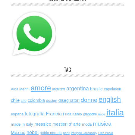
TAG
amore
argentina
brasile
capolavori
Alda Merini
architetti
english
donne
chile
colombia
disegnatori
cile
design
italia
Francia
fotografia
espana
Frida Kahlo
giappone
iliade
musica
messico
mestieri d' arte
made in italy
moda
nobel
México
pablo neruda
perù
Philippe Jaroussky
Pier Paolo