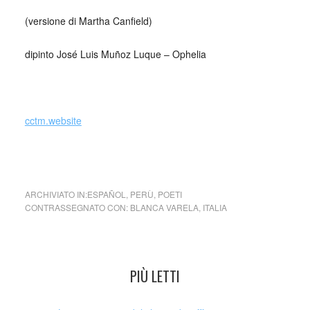
(versione di Martha Canfield)
dipinto José Luis Muñoz Luque – Ophelia
_
cctm.website
cctm cctm cctm cctm cctm cctm cctm cctm cctm cctm cctm
ARCHIVIATO IN:
ESPAÑOL
,
PERÙ
,
POETI
CONTRASSEGNATO CON:
BLANCA VARELA
,
ITALIA
PIÙ LETTI