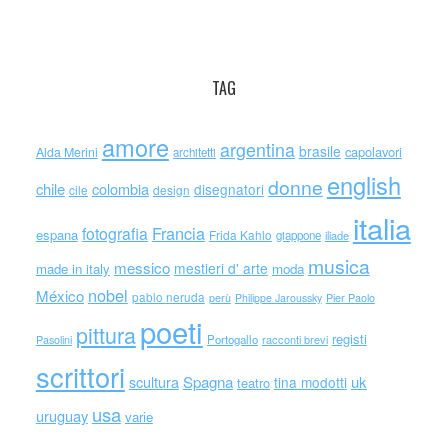
TAG
amore
argentina
brasile
capolavori
Alda Merini
architetti
english
donne
chile
colombia
disegnatori
cile
design
italia
Francia
fotografia
espana
Frida Kahlo
giappone
iliade
musica
messico
mestieri d' arte
made in italy
moda
nobel
México
pablo neruda
perù
Philippe Jaroussky
Pier Paolo
poeti
pittura
registi
Portogallo
racconti brevi
Pasolini
scrittori
scultura
Spagna
uk
tina modotti
teatro
usa
uruguay
varie