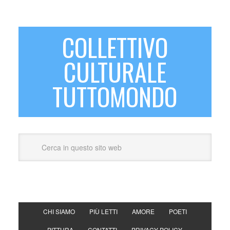
COLLETTIVO
CULTURALE
TUTTOMONDO
CHI SIAMO
PIÙ LETTI
AMORE
POETI
PITTURA
CONTATTI
PRIVACY POLICY