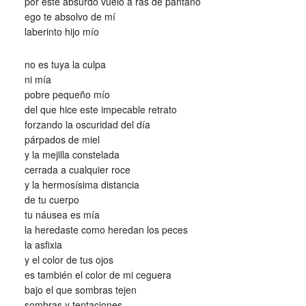
por este absurdo vuelo a ras de pantano
ego te absolvo de mí
laberinto hijo mío
no es tuya la culpa
ni mía
pobre pequeño mío
del que hice este impecable retrato
forzando la oscuridad del día
párpados de miel
y la mejilla constelada
cerrada a cualquier roce
y la hermosísima distancia
de tu cuerpo
tu náusea es mía
la heredaste como heredan los peces
la asfixia
y el color de tus ojos
es también el color de mi ceguera
bajo el que sombras tejen
sombras y tentaciones