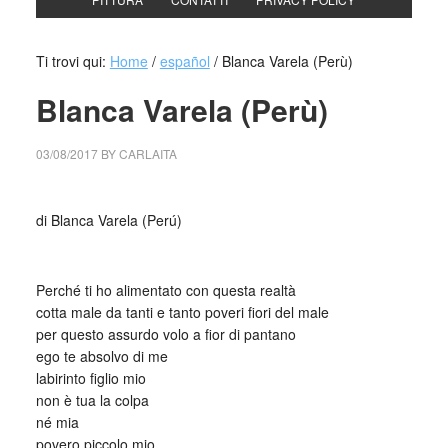
Ti trovi qui:
Home
/
español
/
Blanca Varela (Perù)
Blanca Varela (Perù)
03/08/2017
BY
CARLAITA
collettivo culturale tuttomondo Blanca Varela (Perú)
di Blanca Varela (Perú)
_
Perché ti ho alimentato con questa realtà
cotta male da tanti e tanto poveri fiori del male
per questo assurdo volo a fior di pantano
ego te absolvo di me
labirinto figlio mio
non è tua la colpa
né mia
povero piccolo mio